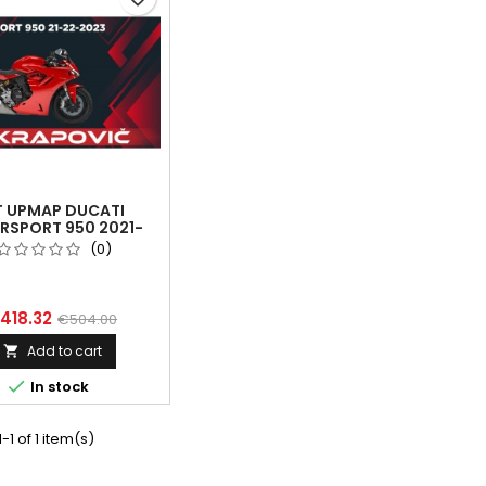
T UPMAP DUCATI
RSPORT 950 2021-
2023
(0)
418.32
€504.00
Add to cart


In stock
-1 of 1 item(s)