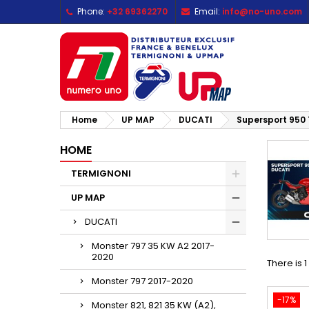
Phone:
+32 69362270
Email:
info@no-uno.com
M
(
C
S
add_circle_outline
((
Yo
Wi
Home
UP MAP
DUCATI
Supersport 950 
HOME
TERMIGNONI
UP MAP
DUCATI
Monster 797 35 KW A2 2017-
2020
There is 
Monster 797 2017-2020
-17%
Monster 821, 821 35 KW (A2),