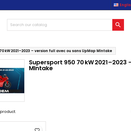
Engli
es listes d'envies
(modalTitle))
reate wishlist
ign in

Créer une nouvelle liste
confirmMessage))
u need to be logged in to save products in your wishlist.
shlist name
((cancelText))
((modalDeleteText)
Cancel
Sign i
70 kW 2021–2023 – version full avec ou sans UpMap MIntake
Supersport 950 70 kW 2021–2023 –
Cancel
Create wishlis
MIntake
1 product.
favorite_border