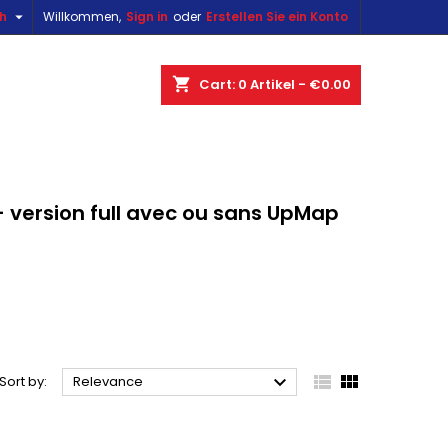

sh
Willkommen,
Sign in
oder
Erstellen Sie ein Konto
×
×
×
×
shopping_cart
Cart:
0
Artikel - €0.00
)
n
 version full avec ou sans UpMap
t



Sort by:
Relevance