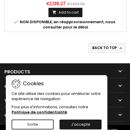
années tous modèles.
€1,136.27
€1,402.80
Add to cart


NON DISPONIBLE, en réapprovisionnement, nous
consulter pour le délai
BACK TO TOP


PRODUCTS
Cookies

OUR COMPANY
Ce site utilise des cookies pour améliorer votre
expérience de navigation.

YOUR ACCOUNT
Pour plus d'informations, consultez notre
Politique de confidentialité
.

CONTACT
Sortie
J'accepte