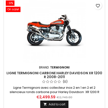
-9%
favorite_border
On sale!
BRAND:
TERMIGNONI
LIGNE TERMIGNONI CARBONE HARLEY DAVIDSON XR 1200
R 2008-2011
(0)
Ligne Termignoni avec collecteur inox 2 en 1 en 2 et 2
silencieux ronds carbone pour Harley Davidson XR 1200 R
années 2008 à 2011
€2,499.59
€2,746.80
Add to cart
