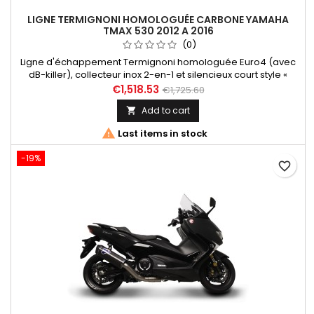
LIGNE TERMIGNONI HOMOLOGUÉE CARBONE YAMAHA
TMAX 530 2012 A 2016
(0)
Ligne d'échappement Termignoni homologuée Euro4 (avec
dB-killer), collecteur inox 2-en-1 et silencieux court style «
Relevance » (hexagonal) tout carbone pour Yamaha Tmax
€1,518.53
€1,725.60
530 (2012-2016).
Add to cart


Last items in stock
-19%
favorite_border