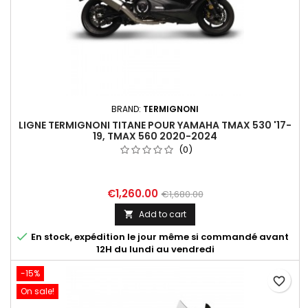
BRAND:
TERMIGNONI
LIGNE TERMIGNONI TITANE POUR YAMAHA TMAX 530 '17-
19, TMAX 560 2020-2024
(0)
€1,260.00
€1,680.00
Add to cart


En stock, expédition le jour même si commandé avant
12H du lundi au vendredi
-15%
favorite_border
On sale!