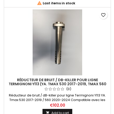

Last items in stock
favorite_border
RÉDUCTEUR DE BRUIT / DB-KILLER POUR LIGNE
TERMIGNONI Y113 (YA. TMAX 530 2017-2019, TMAX 560
2020)
(0)
Réducteur de bruit / dB-killer pour ligne Termignoni Y113 YA.
Tmax 530 2017-2019 / 560 2020-2024 Compatible avec les
références de lignes Termignoni suivantes: Y11309000BCC,
€102.00
Y11309000ICC, Y11309000ITC.
Add to cart
