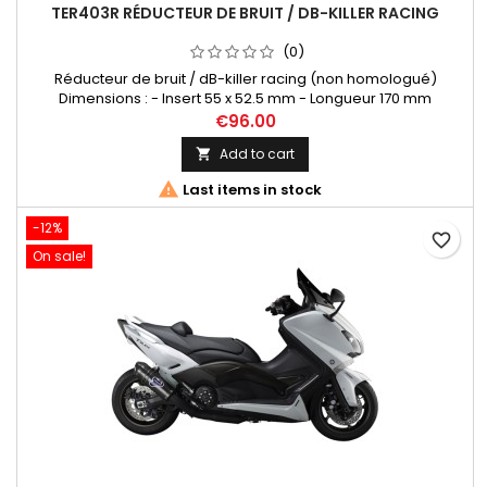
TER403R RÉDUCTEUR DE BRUIT / DB-KILLER RACING
(0)
Réducteur de bruit / dB-killer racing (non homologué)
Dimensions : - Insert 55 x 52.5 mm - Longueur 170 mm
€96.00
Add to cart


Last items in stock
-12%
favorite_border
On sale!