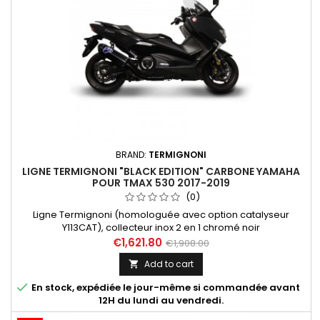
BRAND:
TERMIGNONI
LIGNE TERMIGNONI "BLACK EDITION" CARBONE YAMAHA
POUR TMAX 530 2017-2019
(0)
Ligne Termignoni (homologuée avec option catalyseur
Y113CAT), collecteur inox 2 en 1 chromé noir
et silencieux "Scream" court tout carbone pour Yamaha Tmax
€1,621.80
€1,908.00
530 2017-2019. Compatible avec les modèles suivants :
Add to cart

Yamaha Tmax 530 2017, 2018, 2019; Yamaha Tmax 530 DX 2017,
2018, 2019; Yamaha Tmax 530 SX 2017, 2018, 2019.

En stock, expédiée le jour-même si commandée avant
12H du lundi au vendredi.