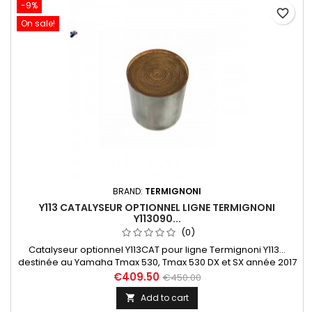
-9%
favorite_border
On sale!
BRAND:
TERMIGNONI
Y113 CATALYSEUR OPTIONNEL LIGNE TERMIGNONI
Y113090...
(0)
Catalyseur optionnel Y113CAT pour ligne Termignoni Y113...
destinée au Yamaha Tmax 530, Tmax 530 DX et SX année 2017
à 2019. Livré avec notice d'installation et certificat
€409.50
€450.00
d'homologation Euro 4.
Add to cart
