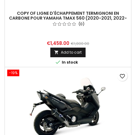
COPY OF LIGNE D'ÉCHAPPEMENT TERMIGNONI EN
CARBONE POUR YAMAHA TMAX 560 (2020-2021, 2022-
2024)
(0)
€1,458.00
€1,800.00
Add to cart


In stock
-19%
favorite_border