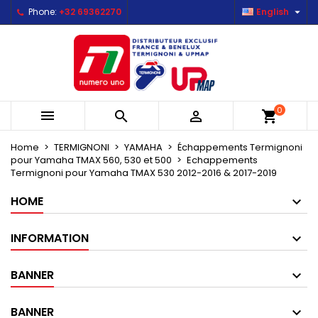

Phone:
+32 69362270
English
×
×
×
×
Mes listes d'envies
((modalTitle))
Create wishlist
Sign in
Créer une nouvelle liste
add_circle_outline
((confirmMessage))
You need to be logged in to save products in your
Wishlist name
wishlist.
((cancelText))
((modalDeleteText))
0



shopping_cart
Cancel
Sign in
Cancel
Create wishlist
Home
TERMIGNONI
YAMAHA
Échappements Termignoni
pour Yamaha TMAX 560, 530 et 500
Echappements
Termignoni pour Yamaha TMAX 530 2012-2016 & 2017-2019
HOME
INFORMATION
BANNER
BANNER