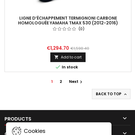
LIGNE D’ÉCHAPPEMENT TERMIGNONI CARBONE
HOMOLOGUÉE YAMAHA TMAX 530 (2012-2016)
(0)
€1,294.70
€1,598.40
Add to cart


In stock
1
2
Next

BACK TO TOP


PRODUCTS
Cookies

OUR COMPANY