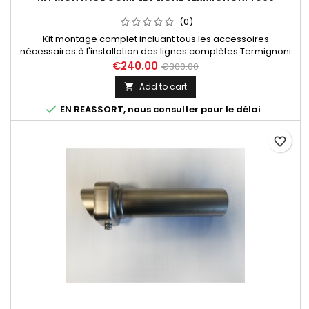
(0)
Kit montage complet incluant tous les accessoires
nécessaires à l'installation des lignes complètes Termignoni
Tmax 530 2012-2016 (réf. Y099).
€240.00
€300.00
Add to cart


EN REASSORT, nous consulter pour le délai
favorite_border