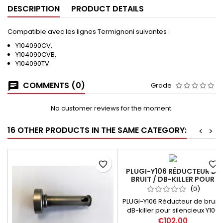
DESCRIPTION
PRODUCT DETAILS
Compatible avec les lignes Termignoni suivantes :
Y104090CV,
Y104090CVB,
Y104090TV.
COMMENTS (0)
Grade
No customer reviews for the moment.
16 OTHER PRODUCTS IN THE SAME CATEGORY:
<
>
favorite_border
favorite_border
PLUGI-Y106 RÉDUCTEUR DE
BRUIT / DB-KILLER POUR
SILENCIEUX Y106
(0)
PLUGI-Y106 Réducteur de bruit /
dB-killer pour silencieux Y106
€102.00