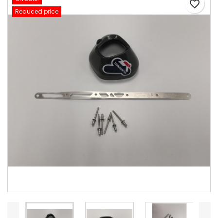
favorite_border
Reduced price