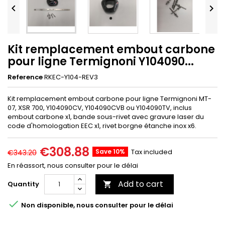


Kit remplacement embout carbone
pour ligne Termignoni Y104090...
Reference
RKEC-Y104-REV3
Kit remplacement embout carbone pour ligne Termignoni MT-
07, XSR 700, Y104090CV, Y104090CVB ou Y104090TV, inclus
embout carbone x1, bande sous-rivet avec gravure laser du
code d'homologation EEC x1, rivet borgne étanche inox x6.
€308.88
Save 10%
Tax included
€343.20
En réassort, nous consulter pour le délai
Add to cart
Quantity


Non disponible, nous consulter pour le délai