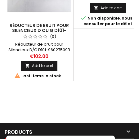
Add to cart


Non disponible, nous
consulter pour le délai
RÉDUCTEUR DE BRUIT POUR
SILENCIEUX D OU G D101-
96027509B (1 PIÈCE)
(0)
Réducteur de bruit pour
Silencieux D/G D101-96027509B
(1 pièce). Dimensions:
€102.00
Diamètre extérieur 48mm
Add to cart

Longeur totale 113 mm / tube
100 mm Diamètre passage des

Last items in stock
gaz 20 mm

PRODUCTS