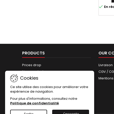

En ré
PRODUCTS
OUR C
Prices drop
Livraison
New products
CGV / C
Cookies
Best sales
Mentions
Sitemap
Ce site utilise des cookies pour améliorer votre
expérience de navigation.
Pour plus d'informations, consultez notre
Politique de confidentialité
.
Sortie
J'accepte