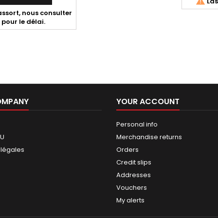

Las
assort, nous consulter
pour le délai.
OMPANY
YOUR ACCOUNT
Personal info
GU
Merchandise returns
 légales
Orders
Credit slips
Addresses
Vouchers
My alerts