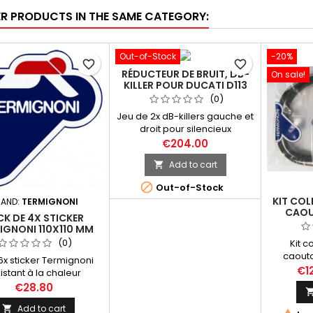
ER PRODUCTS IN THE SAME CATEGORY:
Out-of-Stock
-20%
favorite_border
favorite_border
RÉDUCTEUR DE BRUIT, DB-
On sale!
KILLER POUR DUCATI D113
HOMOLOGUÉS
(0)
Jeu de 2x dB-killers gauche et
droit pour silencieux
Termignoni carbone
€204.00
homologués D113 destinés aux
Add to cart

Ducati 848, 848 Evo, 1098, 1198.
PHOTO NON CONTRACTUELLE.

Out-of-Stock
KIT COL
AND:
TERMIGNONI
CAOU
K DE 4X STICKER
LIGNES
IGNONI 110X110 MM
YAMAHA
(0)
Kit c
caoutc
6x sticker Termignoni
Termig
€1
istant à la chaleur
Tmax
ension 110x110 mm.
€28.80
Add to cart
