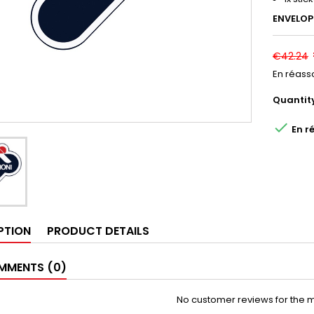
ENVELOP
€42.24
En réasso
Quantit

En ré
PTION
PRODUCT DETAILS
MENTS (0)
No customer reviews for the 