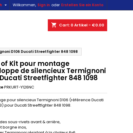

sh
Willkommen,
Sign in
oder
Erstellen Sie ein Konto
×
×
×
shopping_cart
Cart:
0
Artikel - €0.00
n
gnoni D106 Ducati Streetfighter 848 1098
 of Kit pour montage
t
loppe de silencieux Termignoni
Ducati Streetfighter 848 1098
ce
PRKURT-Y126NC
age pour silencieux Termignoni D106 (référence Ducati
) pour Ducati Streeftfighter 848 1098.
des sous-rivets avant & arrière,
et borgne inox,
ker Termignoni résistant à la chaleur 6x6.