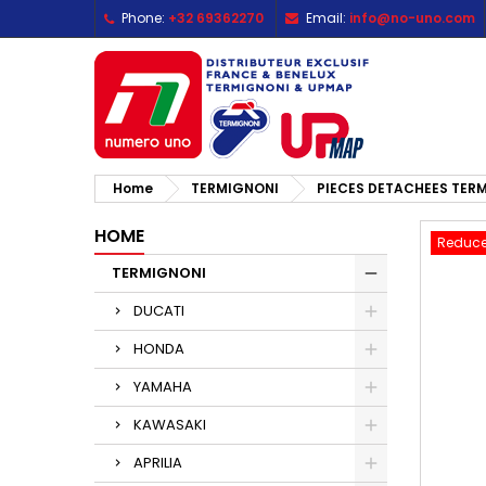
Phone:
+32 69362270
Email:
info@no-uno.com
M
C
S
add_circle_outline
Yo
Wi
Home
TERMIGNONI
PIECES DETACHEES TER
HOME
Reduce
TERMIGNONI
DUCATI
HONDA
YAMAHA
KAWASAKI
APRILIA