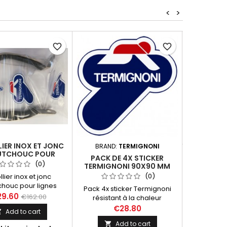
<
>
-5%
favorite_border
favorite_border
RESSORT I
– 3 COU
€30


LIER INOX ET JONC
BRAND:
TERMIGNONI
TCHOUC POUR
PACK DE 4X STICKER
 TERMIGNONI Y099
(0)
TERMIGNONI 90X90 MM
 TMAX 530 2012-
(0)
ollier inox et jonc
2016
houc pour lignes
Pack 4x sticker Termignoni
noni Y099 Yamaha
29.60
€162.00
résistant à la chaleur
 530 2012-2016
dimension 90x90mm.
€28.80
Add to cart

Add to cart
