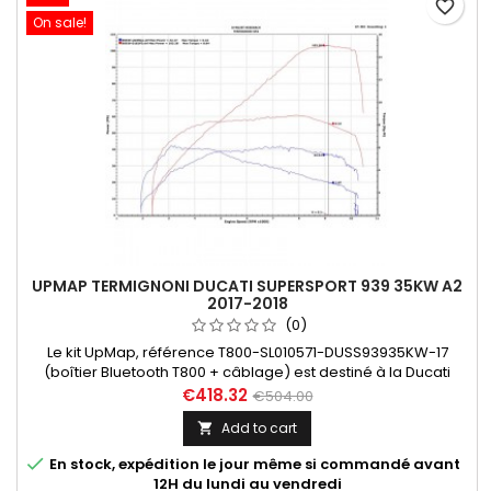
favorite_border
On sale!
UPMAP TERMIGNONI DUCATI SUPERSPORT 939 35KW A2
2017-2018
(0)
Le kit UpMap, référence T800-SL010571-DUSS93935KW-17
(boîtier Bluetooth T800 + câblage) est destiné à la Ducati
Supersport 939 35 KW - A2 - années 2017 et 2018. Dans "En
€418.32
€504.00
savoir plus", découvrez les différentes maps disponibles en
Add to cart

fonction des configurations.

En stock, expédition le jour même si commandé avant
12H du lundi au vendredi