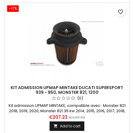
-17%
favorite_border
KIT ADMISSION UPMAP MINTAKE DUCATI SUPERSPORT
939 - 950, MONSTER 821, 1200
(0)
Kit admission UPMAP MINTAKE, compatible avec : Monster 821
2018, 2019, 2020, Monster 821 35 kw 2014, 2015, 2016, 2017, 2018,
2019, 2020, Monster 821 70 kw 2018, Monster 1200 &amp; 1200 S
€207.23
€249.68
de 2014, 2015, 2016, 2017, 2018, 2019, 2020, 2021, SuperSport 939,
Add to cart

939 S, 939 35 kw, 939 70 kw 2017, 2018, 2019, 2020, SuperSport
950, 950 35KW, 950 70 kw 2021, 2022, 2023.