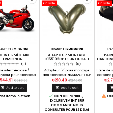
!
On sale!
On sale!
AND:
TERMIGNONI
BRAND:
TERMIGNONI
BRA
BE INTERMÉDIAIRE
ADAPTEUR MONTAGE
PAIR
TERMIGNONI
D155102CPT SUR DUCATI
CARBONE
CATALYSEUR) POUR
PANIGALE 959
899
(0)
(0)
IEUX TERMIGNONI DE
be intermédiaire /
Adapteur "Y" pour montage
Paire de 
I 959 PANIGALE (16-
lyseur pour silencieux
des silencieux D155102CPT sur
carbone p
17)
noni pour Ducati 959
Ducati 959 (16-18).
1199, 
544.91
€218.40
€2,7
€598.80
€240.00
NIGALE 2016-2017
anné
Add to cart
Add to cart




ast items in stock
NON DISPONIBLE,
Las
EXCLUSIVEMENT SUR
COMMANDE. NOUS
CONSULTER POUR LE DELAI