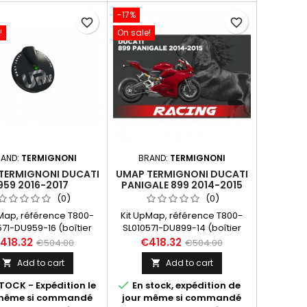
-17%
favorite_border
favorite_border
!
On sale!
AND:
TERMIGNONI
BRAND:
TERMIGNONI
TERMIGNONI DUCATI
UMAP TERMIGNONI DUCATI
959 2016-2017
PANIGALE 899 2014-2015
(0)
(0)
pMap, référence T800-
Kit UpMap, référence T800-
571-DU959-16 (boîtier
SL010571-DU899-14 (boîtier
ooth T800 + câblage)
Bluetooth T800 + câblage)
418.32
€418.32
€504.00
€504.00
cati Panigale 959 (16-
pour Ducati Panigale 899 (14-
Add to cart
Add to cart


Dans "En savoir plus",
15). Dans "En savoir plus",
vrez les différentes
découvrez les différentes

TOCK - Expédition le
En stock, expédition de
sponibles en fonction
maps disponibles en fonction
 même si commandé
jour même si commandé
s configurations.
des configurations.