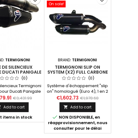
On sale!
ND:
TERMIGNONI
BRAND:
TERMIGNONI
E DE SILENCIEUX
TERMIGNONI SLIP ON
 DUCATI PANIGALE
SYSTEM (X2) FULL CARBONE
 1199 ET 1299
POUR DUCATI PANIGALE 959
(0)
(0)
(16-18)
silencieux Termignoni
Système d'échappement "slip
our Ducati Panigale
on" homologué (Euro 4), 1 en 2
899, 1299 et 959(*)
silencieux, design FORCE avec
79.91
€1,602.73
€3,431.99
€1,978.68
es 2012 à 2017.
tubulure et structure en titane,
Add to cart
Add to cart


finition carbone et embouts
de silencieux carbone. Livré

t items in stock
NON DISPONIBLE, en
avec protection anti-chaleur
réapprovisionnement, nous
carbone. Il existe, en option, le
consulter pour le délai
tube intermédiaire qui permet
de supprimer le catalyseur