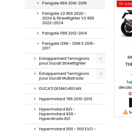
Panigale 959 2016-2019
On sale
Panigale V2 955 2020 -
2024 & Streetfighter V2 955
2022-2024
Panigale 1199 2012-2014
Panigale 1299 - 1299 S 2015-
2017
BR
Echappement Termignoni
pour Ducati Streetfighter
TU
Échappement Termignoni
(DÉ
pour Ducati Multistrada
SILENC
Tu
DUCAT
décata
DUCATI DESMO450 MX
Termig
€
PA
Hypermotard 796 2010-2013
Hypermotard 821 -

L
Hypermotard 939 -
Hyperstrada 821
Hypermotard 1100 - 1100 EVO -