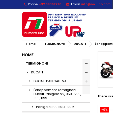
Phone:
+32 69362270
Email:
info@no-uno.com
M
(
C
S
add_circle_outline
((
Yo
Wi
Home
TERMIGNONI
DUCATI
Échappemen
HOME
TERMIGNONI
DUCATI
DUCATI PANIGALE V4
Échappement Termignoni
Ducati Panigale V2, 959, 1299,
There are
1199, 899
Panigale 899 2014-2015
-9%