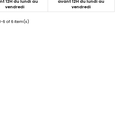
nt 12H du lundi au
avant 12H du lundi au
vendredi
vendredi
-6 of 6 item(s)