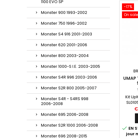
1100 EVO SP
-17%
Monster 900 1993-2002
On sale
Monster 750 1996-2002
Monster S4 916 2001-2003
Monster 620 2001-2006
Monster 800 2003-2004
Monster 1000-S I.E. 2003-2005
BR
Monster S4R 996 2003-2006
UMAP 
Monster S2R 800 2005-2007
Kit U
Monster S4R - S4RS 998
SL010
2006-2008
Bluet
€
pour Du
Monster 695 2006-2008
17). 
décou
Monster S2R 1000 2006-2008

EN S
maps di
jour
de
Monster 696 2008-2015