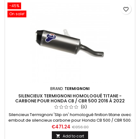
-45%
favorite_border
On sale!
BRAND:
TERMIGNONI
SILENCIEUX TERMIGNONI HOMOLOGUÉ TITANE -
CARBONE POUR HONDA CB / CBR 500 2016 À 2022
(0)
Silencieux Termignoni 'Slip on' homologué finition titane avec
embout de silencieux carbone pour Honda CB 500 / CBR 500.
Compatibles avec les modèles suivants: Honda CB 500 2016 à
€471.24
€856.80
2022, Honda CBR 500 2016 à 2022, Honda CB 500 2019 à 2022,
Add to cart

Honda CBR 500 2019 à 2022.