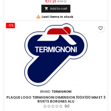
€17.21
€18.12
Add to cart


Last items in stock
-5%
favorite_border
BRAND:
TERMIGNONI
PLAQUE LOGO TERMIGNONI DIMENSION 100X100 MM ET 3
RIVETS BORGNES ALU
(0)