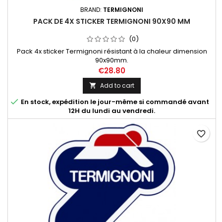
BRAND:
TERMIGNONI
PACK DE 4X STICKER TERMIGNONI 90X90 MM
(0)
Pack 4x sticker Termignoni résistant à la chaleur dimension
90x90mm.
€28.80
Add to cart


En stock, expédition le jour-même si commandé avant
12H du lundi au vendredi.
favorite_border