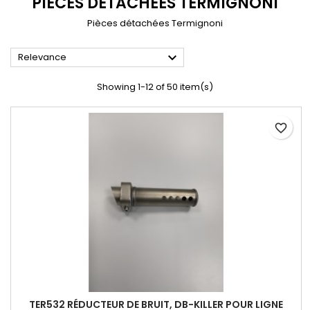
PIECES DETACHEES TERMIGNONI
Pièces détachées Termignoni

Relevance
Showing 1-12 of 50 item(s)
favorite_border
TER532 RÉDUCTEUR DE BRUIT, DB-KILLER POUR LIGNE