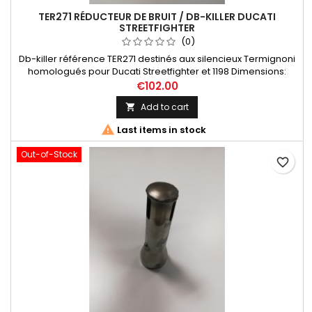
TER271 RÉDUCTEUR DE BRUIT / DB-KILLER DUCATI
STREETFIGHTER
(0)
Db-killer référence TER271 destinés aux silencieux Termignoni
homologués pour Ducati Streetfighter et 1198 Dimensions:
Longueur totale 155 mm, Longueur tube de fuite 135 mm,
€102.00
Diamètre interne tube de fuite 25mm, Equipe d'origine les
Add to cart

systèmes d' échappement suivants : D113 / 96198709B,
Sil. homologué titane 1198 (côté GAUCHE); D106 / 96480661A,

Last items in stock
Sil....
Out-of-Stock
favorite_border