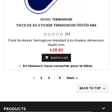
BRAND:
TERMIGNONI
PACK DE 4X STICKER TERMIGNONI 110X110 MM
(0)
Pack 6x sticker Termignoni résistant à la chaleur dimension
110x110 mm.
€28.80
Add to cart


En réassort, nous consulter pour le délai.
1
2
3
…
5
Next

BACK TO TOP


PRODUCTS