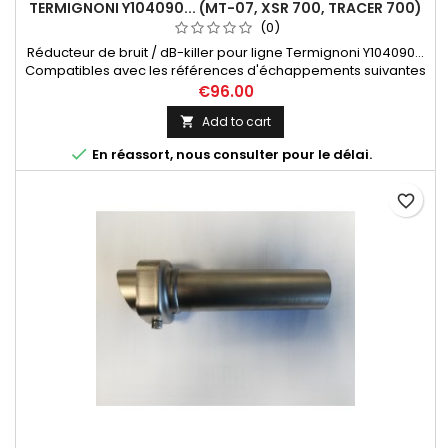
TERMIGNONI Y104090... (MT-07, XSR 700, TRACER 700)
(0)
Réducteur de bruit / dB-killer pour ligne Termignoni Y104090...
Compatibles avec les références d'échappements suivantes
: Y104090CV, Y104090CVB, Y104090TV.
€96.00
Add to cart


En réassort, nous consulter pour le délai.
favorite_border