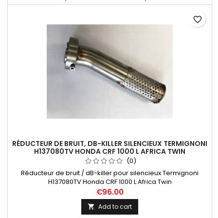
favorite_border
RÉDUCTEUR DE BRUIT, DB-KILLER SILENCIEUX TERMIGNONI
H137080TV HONDA CRF 1000 L AFRICA TWIN
(0)
Réducteur de bruit / dB-killer pour silencieux Termignoni
H137080TV Honda CRF 1000 L Africa Twin
€96.00
Add to cart
