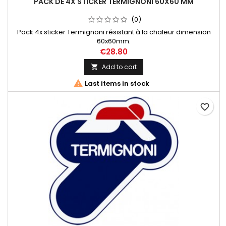
PACK DE 4X STICKER TERMIGNONI 60X60 MM
(0)
Pack 4x sticker Termignoni résistant à la chaleur dimension
60x60mm.
€28.80
Add to cart


Last items in stock
favorite_border