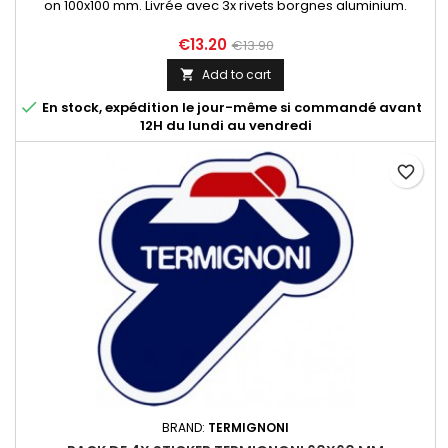
on 100x100 mm. Livrée avec 3x rivets borgnes aluminium.
€13.20
€13.90
Add to cart


En stock, expédition le jour-même si commandé avant
12H du lundi au vendredi
favorite_border
BRAND:
TERMIGNONI