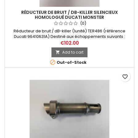
RÉDUCTEUR DE BRUIT / DB-KILLER SILENCIEUX
HOMOLOGUÉ DUCATI MONSTER
(0)
Réducteur de bruit / dB-killer (1unité) TER486 (référence
Ducati 96410631A) Destiné aux échappements suivants :
Ducati Monster, référence Ducati 96480321A, référence
€102.00
Termignoni D145 (homologué)
Add to cart


Out-of-Stock
favorite_border