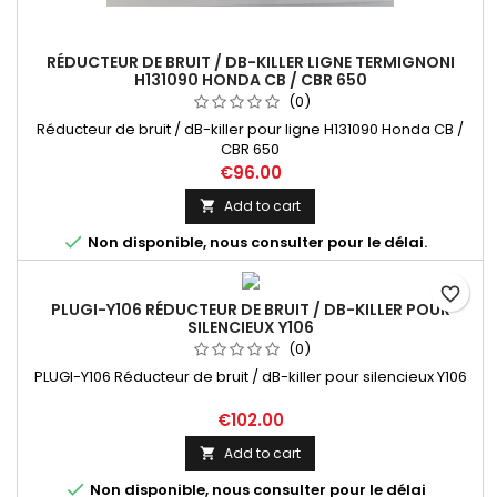
RÉDUCTEUR DE BRUIT / DB-KILLER LIGNE TERMIGNONI
H131090 HONDA CB / CBR 650
(0)
Réducteur de bruit / dB-killer pour ligne H131090 Honda CB /
CBR 650
€96.00
Add to cart


Non disponible, nous consulter pour le délai.
favorite_border
PLUGI-Y106 RÉDUCTEUR DE BRUIT / DB-KILLER POUR
SILENCIEUX Y106
(0)
PLUGI-Y106 Réducteur de bruit / dB-killer pour silencieux Y106
€102.00
Add to cart


Non disponible, nous consulter pour le délai