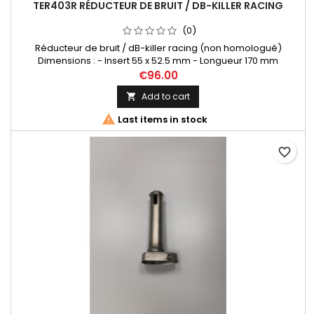
TER403R RÉDUCTEUR DE BRUIT / DB-KILLER RACING
(0)
Réducteur de bruit / dB-killer racing (non homologué)
Dimensions : - Insert 55 x 52.5 mm - Longueur 170 mm
€96.00
Add to cart


Last items in stock
favorite_border