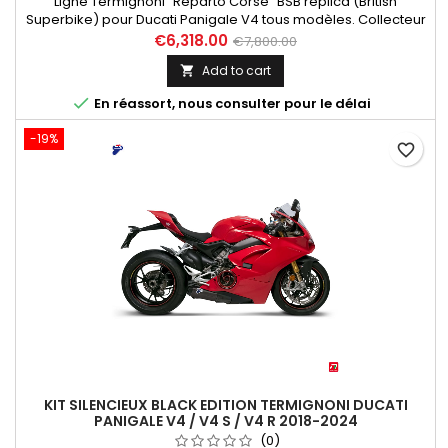
Ligne Termignoni "Reparto Corse" BSB replica (British
Superbike) pour Ducati Panigale V4 tous modèles. Collecteur
Inox, silencieux Titane - Carbone, Collecteur inconel
€6,318.00
€7,800.00
(tubulures sorties cylindre avant non fournies, utiliser les
Add to cart

éléments d'origine), Silencieux sans db-killer (niveau sonore
+/- 102 db), Inclus Kit Upmap (T800 + câble), Sans filtre à air.

En réassort, nous consulter pour le délai
-19%
favorite_border
KIT SILENCIEUX BLACK EDITION TERMIGNONI DUCATI
PANIGALE V4 / V4 S / V4 R 2018-2024
(0)