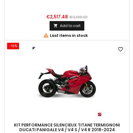
€2,517.48
€3,108.00
Add to cart


Last items in stock
-19%
favorite_border
KIT PERFORMANCE SILENCIEUX TITANE TERMIGNONI
DUCATI PANIGALE V4 / V4 S / V4 R 2018-2024