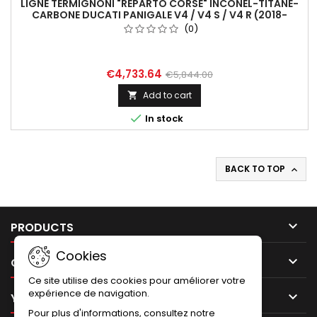
LIGNE TERMIGNONI "REPARTO CORSE" INCONEL-TITANE-
CARBONE DUCATI PANIGALE V4 / V4 S / V4 R (2018-
2024)
(0)
€4,733.64
€5,844.00
Add to cart


In stock
BACK TO TOP


PRODUCTS
Cookies

OUR COMPANY
Ce site utilise des cookies pour améliorer votre
expérience de navigation.

YOUR ACCOUNT
Pour plus d'informations, consultez notre