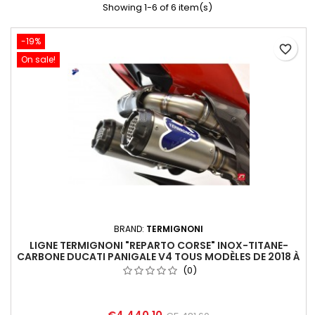
Showing 1-6 of 6 item(s)
-19%
favorite_border
On sale!
BRAND:
TERMIGNONI
LIGNE TERMIGNONI "REPARTO CORSE" INOX-TITANE-
CARBONE DUCATI PANIGALE V4 TOUS MODÈLES DE 2018 À
2022
(0)