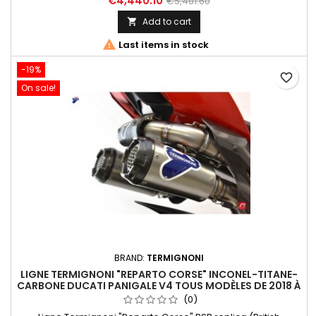
€4,440.10
€5,481.60
Add to cart


Last items in stock
-19%
favorite_border
On sale!
BRAND:
TERMIGNONI
LIGNE TERMIGNONI "REPARTO CORSE" INCONEL-TITANE-
CARBONE DUCATI PANIGALE V4 TOUS MODÈLES DE 2018 À
2022
(0)