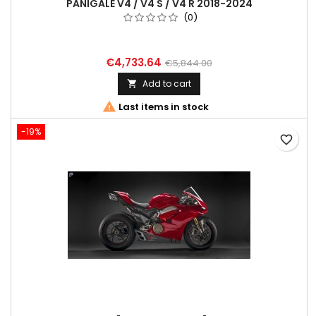
PANIGALE V4 / V4 S / V4 R 2018-2024
(0)
€4,733.64
€5,844.00
Add to cart


Last items in stock
-19%
favorite_border