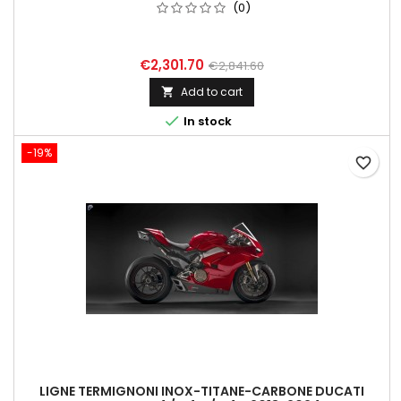
(0)
€2,301.70
€2,841.60
Add to cart


In stock
-19%
favorite_border
LIGNE TERMIGNONI INOX-TITANE-CARBONE DUCATI