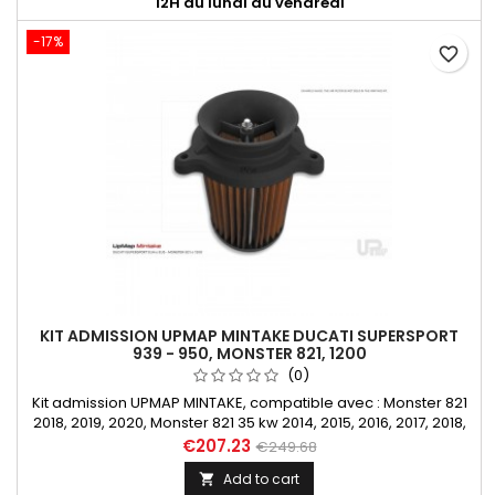
12H du lundi au vendredi
-17%
favorite_border
KIT ADMISSION UPMAP MINTAKE DUCATI SUPERSPORT
939 - 950, MONSTER 821, 1200
(0)
Kit admission UPMAP MINTAKE, compatible avec : Monster 821
2018, 2019, 2020, Monster 821 35 kw 2014, 2015, 2016, 2017, 2018,
2019, 2020, Monster 821 70 kw 2018, Monster 1200 &amp; 1200 S
€207.23
€249.68
de 2014, 2015, 2016, 2017, 2018, 2019, 2020, 2021, SuperSport 939,
Add to cart

939 S, 939 35 kw, 939 70 kw 2017, 2018, 2019, 2020, SuperSport