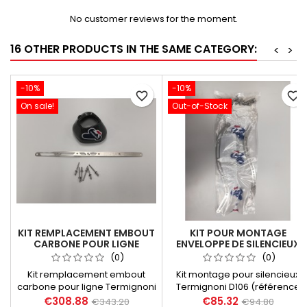
No customer reviews for the moment.
16 OTHER PRODUCTS IN THE SAME CATEGORY:
<
>
-10%
-10%
favorite_border
favorite_border
On sale!
Out-of-Stock
KIT REMPLACEMENT EMBOUT
KIT POUR MONTAGE
CARBONE POUR LIGNE
ENVELOPPE DE SILENCIEUX
TERMIGNONI Y104090...
TERMIGNONI D106 DUCATI
(0)
(0)
STREETFIGHTER 848 1098
Kit remplacement embout
Kit montage pour silencieux
carbone pour ligne Termignoni
Termignoni D106 (référence
MT-07, XSR 700, Y104090CV,
Ducati 96454711B) pour
€308.88
€85.32
€343.20
€94.80