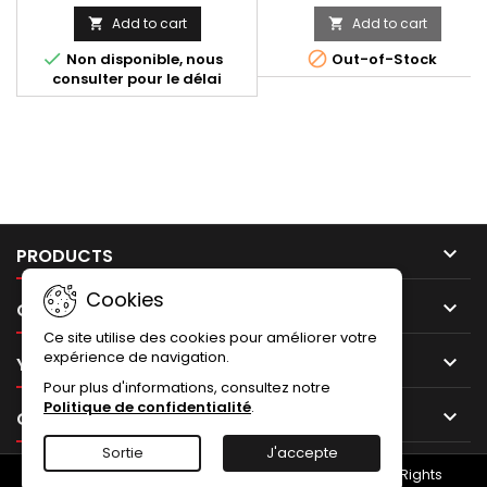
Y104090CVB ou Y104090TV,
Ducati Streeftfighter 848 1098.
Add to cart
Add to cart


inclus embout carbone x1,
Inclus: 2x Bandes sous-rivets
bande sous-rivet avec gravure
avant &amp; arrière, 12x rivet


Non disponible, nous
Out-of-Stock
laser du code d'homologation
borgne inox, 1x sticker
consulter pour le délai
EEC x1, rivet borgne étanche
Termignoni résistant à la
inox x6.
chaleur 6x6. ENVELOPPE DE
SILENCIEUX NON FOURNIE

PRODUCTS
Cookies

OUR COMPANY
Ce site utilise des cookies pour améliorer votre
expérience de navigation.

YOUR ACCOUNT
Pour plus d'informations, consultez notre
Politique de confidentialité
.

CONTACT
Sortie
J'accepte
© Copyright 2026 NUMERO UNO - Termignoni.store. All Rights