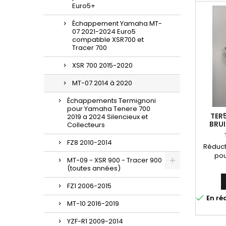
2020 
Euro5+
Yamaha
Échappement Yamaha MT-
2
07 2021-2024 Euro5
compatible XSR700 et
Tracer 700
XSR 700 2015-2020
MT-07 2014 à 2020
Échappements Termignoni
pour Yamaha Tenere 700
TER
2019 a 2024 Silencieux et
BRUI
Collecteurs
LI
Y104
FZ8 2010-2014
Réducte
70
pou
MT-09 - XSR 900 - Tracer 900
Y10409
(toutes années)
d'écha
FZ1 2006-2015
Y104

En ré
MT-10 2016-2019
YZF-R1 2009-2014