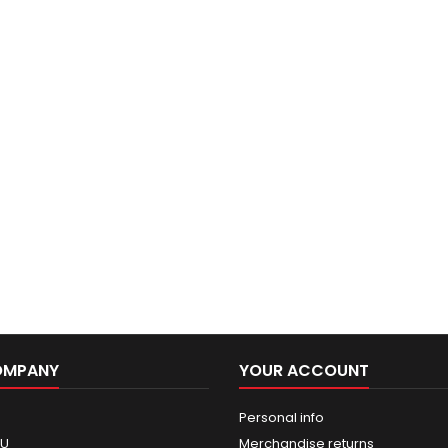
OMPANY
YOUR ACCOUNT
Personal info
GU
Merchandise returns