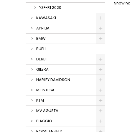
Showing 1
YZF-R1 2020
KAWASAKI
APRILIA
BMW
BUELL
DERBI
GILERA
HARLEY DAVIDSON
MONTESA
KTM
MV AGUSTA
PIAGGIO
ROYAL ENFIELD