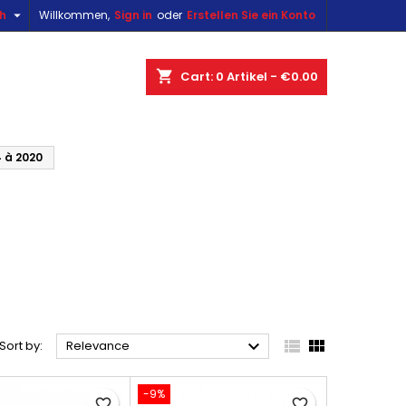

sh
Willkommen,
Sign in
oder
Erstellen Sie ein Konto
×
×
×
×
shopping_cart
Cart:
0
Artikel - €0.00
)
n
 à 2020
t



Sort by:
Relevance
-9%
favorite_border
favorite_border