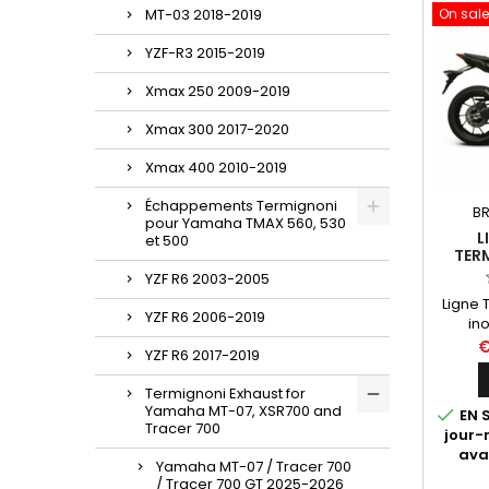
MT-03 2018-2019
On sale
YZF-R3 2015-2019
Xmax 250 2009-2019
Xmax 300 2017-2020
Xmax 400 2010-2019
Échappements Termignoni
BR
pour Yamaha TMAX 560, 530
L
et 500
TER
YAM
YZF R6 2003-2005
2023)
Ligne 
YZF R6 2006-2019
ino
hexago
€
YZF R6 2017-2019
Yamaha
et 20
Termignoni Exhaust for
2015 
Yamaha MT-07, XSR700 and

EN S
homo
Tracer 700
jour
opt
ava
sépar
Yamaha MT-07 / Tracer 700
avec 
/ Tracer 700 GT 2025-2026