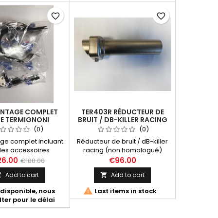
Yamaha MT 07 2014-
 2021-2022 (Euro5);
favorite_border
favorite_border
XSR 700 2015-2020
et...
ONTAGE COMPLET
TER403R RÉDUCTEUR DE
NE TERMIGNONI
BRUIT / DB-KILLER RACING
Y104090...
(0)
(0)
age complet incluant
Réducteur de bruit / dB-killer
 les accessoires
racing (non homologué)
res pour les lignes
Dimensions : - Insert 55 x 52.5
26.00
€96.00
€180.00
oni destinées aux
mm - Longueur 170 mm
Add to cart
Add to cart


MT07, Tracer, XSR,
ences suivantes

disponible, nous
Last items in stock
0CV, Y104090CVB,
ter pour le délai
Y104090TV.