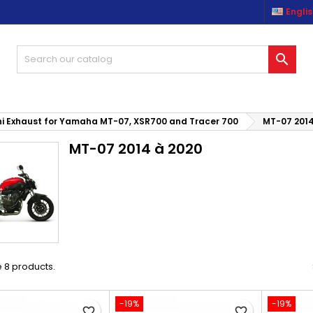
Engli
es listes d'envies
(modalTitle))
reate wishlist
ign in

Créer une nouvelle liste
confirmMessage))
u need to be logged in to save products in your wishlist.
shlist name
((cancelText))
((modalDeleteText)
Cancel
Sign i
i Exhaust for Yamaha MT-07, XSR700 and Tracer 700
MT-07 2014
MT-07 2014 à 2020
Cancel
Create wishlis
 8 products.
-19%
-19%
favorite_border
favorite_border