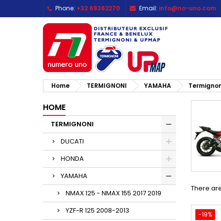
Phone:
+32 69362270
Email:
info@no-uno.com
M
(
C
S
add_circle_outline
((
Yo
Wi
Home
TERMIGNONI
YAMAHA
Termignon
HOME
TERMIGNONI
DUCATI
HONDA
YAMAHA
There are
NMAX 125 - NMAX 155 2017 2019
YZF-R 125 2008-2013
-19%