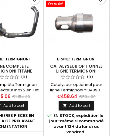
On sale!
ND:
TERMIGNONI
BRAND:
TERMIGNONI
GNE COMPLÈTE
CATALYSEUR OPTIONNEL
IGNONI TITANE
LIGNE TERMIGNONI
A MT-07 (2014-
Y104090...
(0)
(0)
ET XSR 700 (2015-
omplète Termignoni
Catalyseur optionnel pour
2022)
ecteur inox 2 en 1 et
ligne Termignoni Y104090...
x design "Relevance"
destinée aux Yamaha MT-07
5.06
€458.64
€1,154.40
€504.00
al) titane / carbone
(toutes années), XSR 700
Add to cart
Add to cart


aha MT-07 de 2014 à
(toutes années). Fourni avec
2021-2022 et XSR 700
notice d'installation et

IERES PIECES EN
EN STOCK, expédition le
à 2020 et 2021-2022.
certificat d'homologation Euro
A CE PRIX AVANT
jour-même si commandé
gué EURO 4 avec
4.
GMENTATION
avant 12H du lundi au
n Y104CAT (vendu
vendredi.
ment). Compatible