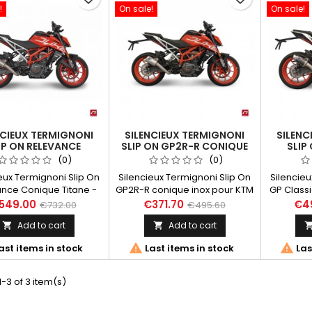
!
On sale!
On sale!
NCIEUX TERMIGNONI
SILENCIEUX TERMIGNONI
SILENC
IP ON RELEVANCE
SLIP ON GP2R-R CONIQUE
SLIP
E TITANE - CARBONE
INOX POUR KTM DUKE 390
CARBON
(0)
(0)
TM DUKE 390 (18-19)
(18-19)
eux Termignoni Slip On
Silencieux Termignoni Slip On
Silencieu
nce Conique Titane -
GP2R-R conique inox pour KTM
GP Class
ne pour KTM Duke 390
Duke 390 (18-19) avec tube
Duke 39
549.00
€371.70
€4
€732.00
€495.60
18-19) avec tube
intermédiaire inox, finition
interméd
Add to cart
Add to cart


médiaire inox, finition
corps et enveloppe inox, grille
du s
ppe titane et embout
de protection inox, plaque
enveloppe


ast items in stock
Last items in stock
Las
one. Silencieux non
logo Termignoni rivetée.
avec
gué mais équipé d'un
Termign
killer démontable.
avec
-3 of 3 item(s)
d