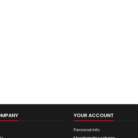
OMPANY
YOUR ACCOUNT
Personal info
GU
Merchandise returns