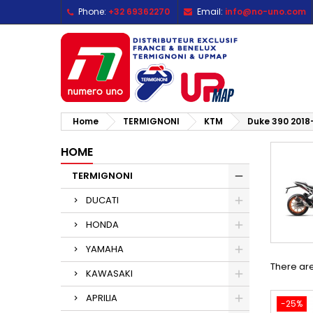
Phone:
+32 69362270
Email:
info@no-uno.com
M
(
C
S
add_circle_outline
((
Yo
Wi
Home
TERMIGNONI
KTM
Duke 390 2018
HOME
TERMIGNONI
DUCATI
HONDA
YAMAHA
There are
KAWASAKI
APRILIA
-25%