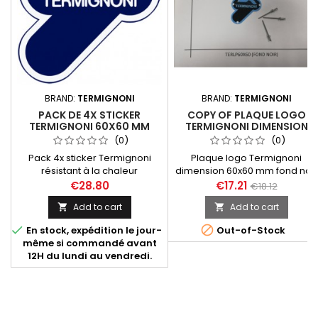
BRAND:
TERMIGNONI
BRAND:
TERMIGNONI
PACK DE 4X STICKER
COPY OF PLAQUE LOGO
TERMIGNONI 60X60 MM
TERMIGNONI DIMENSION
60X60 MM FOND NOIR
(0)
(0)
RIVETS BORGNES ALU
Pack 4x sticker Termignoni
Plaque logo Termignoni
résistant à la chaleur
dimension 60x60 mm fond noir
dimension 60x60mm.
et 3x rivets borgnes aluminium.
€28.80
€17.21
€18.12
Add to cart
Add to cart




En stock, expédition le jour-
Out-of-Stock
même si commandé avant
12H du lundi au vendredi.