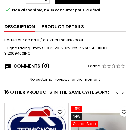

Non disponible, nous consulter pour le délai
DESCRIPTION
PRODUCT DETAILS
Réducteur de bruit / dB-killer RACING pour
- Ligne racing Tmax 560 2020-2022, ref. Y12609400BNC,
Y12609400INC
COMMENTS (0)
Grade
No customer reviews for the moment.
16 OTHER PRODUCTS IN THE SAME CATEGORY:
<
>
-5%
favorite_border
favorite_border
New
Out-of-Stock