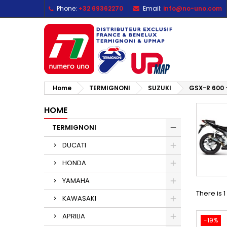
Phone:
+32 69362270
Email:
info@no-uno.com
M
(
C
S
add_circle_outline
((
Yo
Wi
Home
TERMIGNONI
SUZUKI
GSX-R 600 
HOME
TERMIGNONI
DUCATI
HONDA
YAMAHA
There is 
KAWASAKI
APRILIA
-19%