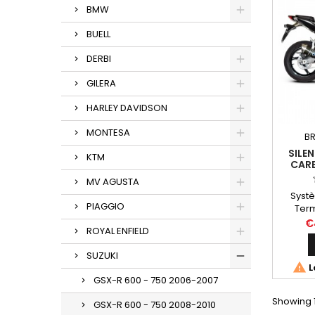
BMW
BUELL
DERBI
GILERA
HARLEY DAVIDSON
MONTESA
BR
SILE
KTM
CAR
SUZU
MV AGUSTA
Syst
PIAGGIO
Ter
adap
€
ROYAL ENFIELD
d'origi
silenc
SUZUKI
avec 

L
inox p
GSX-R 600 - 750 2006-2007
750 
Showing 1
GSX-R 600 - 750 2008-2010