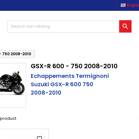
Engli
es listes d'envies
(modalTitle))
reate wishlist
ign in

Créer une nouvelle liste
confirmMessage))
u need to be logged in to save products in your wishlist.
shlist name
((cancelText))
((modalDeleteText)
Cancel
Sign i
- 750 2008-2010
GSX-R 600 - 750 2008-2010
Cancel
Create wishlis
Echappements Termignoni
Suzuki GSX-R 600 750
2008-2010
1 product.
favorite_border