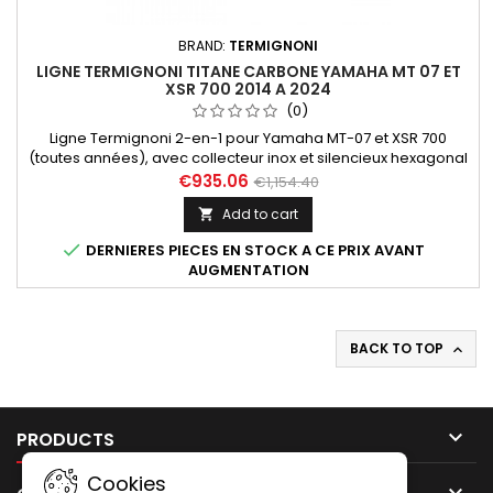
BRAND:
TERMIGNONI
LIGNE TERMIGNONI TITANE CARBONE YAMAHA MT 07 ET
XSR 700 2014 A 2024
(0)
Ligne Termignoni 2-en-1 pour Yamaha MT-07 et XSR 700
(toutes années), avec collecteur inox et silencieux hexagonal
en titane et carbone. Système homologué EURO4 (avec
€935.06
€1,154.40
l'option catalyseur Y104CAT disponible séparément).
Add to cart

Compatible avec : Yamaha MT-07 (2014-2020, version Euro4)
et (2021-2024, version Euro5); Yamaha XSR 700 (2015-2021)

DERNIERES PIECES EN STOCK A CE PRIX AVANT
et (2020-2024,...
AUGMENTATION
BACK TO TOP


PRODUCTS
Cookies