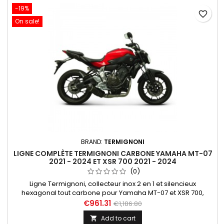
-19%
favorite_border
On sale!
BRAND:
TERMIGNONI
LIGNE COMPLÈTE TERMIGNONI CARBONE YAMAHA MT-07
2021 - 2024 ET XSR 700 2021 - 2024
(0)
Ligne Termignoni, collecteur inox 2 en 1 et silencieux
hexagonal tout carbone pour Yamaha MT-07 et XSR 700,
toutes années jusque 2022 inclus. Homologué EURO 4 avec
€961.31
€1,186.80
option Y104CAT (vendu séparément). Compatible avec les
Add to cart

machines suivantes : Yamaha MT 07 2014 - 2020, Yamaha MT