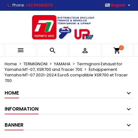

Phone:
+32 69362270
English
×
×
×
×
Mes listes d'envies
((modalTitle))
Create wishlist
Sign in
Créer une nouvelle liste
add_circle_outline
((confirmMessage))
You need to be logged in to save products in your
Wishlist name
wishlist.
((cancelText))
((modalDeleteText))
0



shopping_cart
Cancel
Sign in
Cancel
Create wishlist
Home
TERMIGNONI
YAMAHA
Termignoni Exhaust for
Yamaha MT-07, XSR700 and Tracer 700
Échappement
Yamaha MT-07 2021-2024 Euro5 compatible XSR700 et Tracer
700
HOME
INFORMATION
BANNER