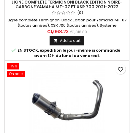
LIGNE COMPLÈTE TERMIGNONI BLACK EDITION NOIRE-
CARBONE YAMAHA MT-07 ET XSR 700 2021-2022
(0)
Ligne complète Termignoni Black Edition pour Yamaha MT-07
(toutes années), XSR 700 (toutes années). Système
homologué EURO 4 avec option Y104CAT (vendu
€1,068.23
€1,318.80
séparément). Compatible avec les machines suivantes :
Add to cart

Yamaha MT 07 2014 2015 2016 2017 2018 2019 2020, Yamaha MT
07 2021 2022 2023 2024, Yamaha XSR 700 2015 2016 2017 2018

EN STOCK, expédition le jour-même si commandé
2019 2020, Yamaha XSR 700 2021...
avant 12H du lundi au vendredi.
-19%
favorite_border
On sale!