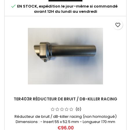
07 2021 - 2022 - 2023 - 2024 (Euro5), Yamaha XSR 700 2015 -

EN STOCK, expédition le jour-même si commandé
2020 Yamaha XSR 700...
avant 12H du lundi au vendredi
favorite_border
TER403R RÉDUCTEUR DE BRUIT / DB-KILLER RACING
(0)
Réducteur de bruit / dB-killer racing (non homologué)
Dimensions : - Insert 55 x 52.5 mm - Longueur 170 mm
€96.00