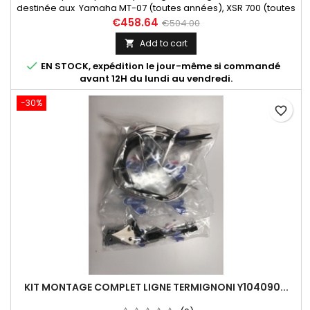
destinée aux Yamaha MT-07 (toutes années), XSR 700 (toutes
années). Fourni avec notice d'installation et certificat
€458.64
€504.00
d'homologation Euro 4.
Add to cart


EN STOCK, expédition le jour-même si commandé
avant 12H du lundi au vendredi.
-30%
favorite_border
KIT MONTAGE COMPLET LIGNE TERMIGNONI Y104090...