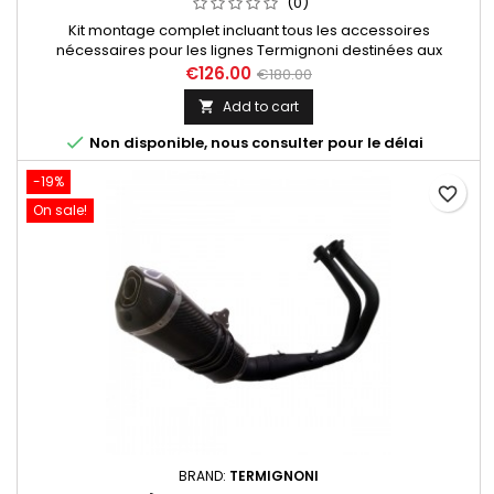
(0)
Kit montage complet incluant tous les accessoires
nécessaires pour les lignes Termignoni destinées aux
Yamaha MT07, Tracer, XSR, références suivantes Y104090CV,
€126.00
€180.00
Y104090CVB, Y104090TV.
Add to cart


Non disponible, nous consulter pour le délai
-19%
favorite_border
On sale!
BRAND:
TERMIGNONI