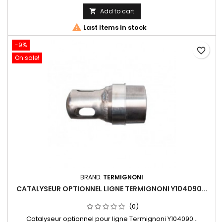
Add to cart


Last items in stock
-9%
favorite_border
On sale!
BRAND:
TERMIGNONI
CATALYSEUR OPTIONNEL LIGNE TERMIGNONI Y104090...
(0)
Catalyseur optionnel pour ligne Termignoni Y104090...