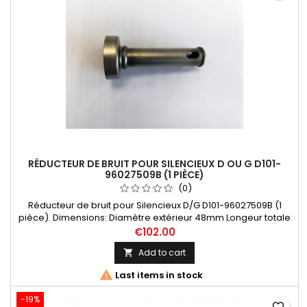
RÉDUCTEUR DE BRUIT POUR SILENCIEUX D OU G D101-
96027509B (1 PIÈCE)
(0)
Réducteur de bruit pour Silencieux D/G D101-96027509B (1
pièce). Dimensions: Diamètre extérieur 48mm Longeur totale
113 mm / tube 100 mm Diamètre passage des gaz 20 mm
€102.00
Add to cart


Last items in stock
-19%