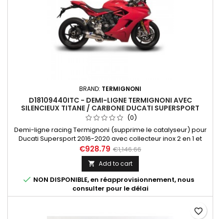
BRAND:
TERMIGNONI
D18109440ITC - DEMI-LIGNE TERMIGNONI AVEC
SILENCIEUX TITANE / CARBONE DUCATI SUPERSPORT
2017-2020
(0)
Demi-ligne racing Termignoni (supprime le catalyseur) pour
Ducati Supersport 2016-2020 avec collecteur inox 2 en 1 et
silencieux titane-carbone équipé d'un db-killer.
€928.79
€1,146.66
Add to cart


NON DISPONIBLE, en réapprovisionnement, nous
consulter pour le délai
favorite_border