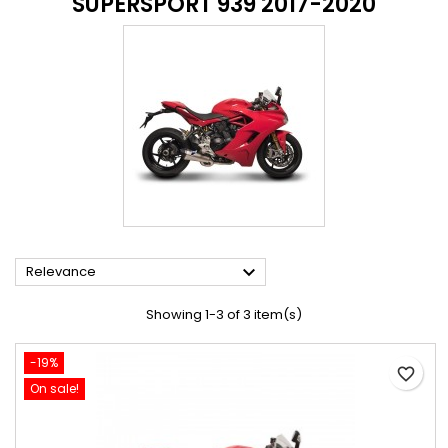
SUPERSPORT 939 2017-2020

Relevance
Showing 1-3 of 3 item(s)
-19%
favorite_border
On sale!