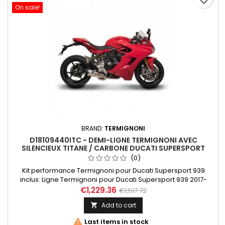
favorite_border
On sale!
BRAND:
TERMIGNONI
D18109440ITC - DEMI-LIGNE TERMIGNONI AVEC
SILENCIEUX TITANE / CARBONE DUCATI SUPERSPORT
2017-2020 AVEC UPMAP
(0)
Kit performance Termignoni pour Ducati Supersport 939
inclus: Ligne Termignoni pour Ducati Supersport 939 2017-
2020, réf. D18109440ITC, Kit UpMap pour Ducati Supersport 939
€1,229.36
€1,517.72
2017-2020, réf. T800-SL010571-DUSS939-17
Add to cart


Last items in stock