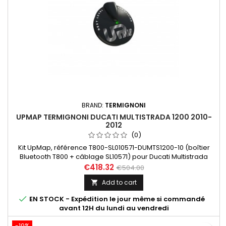
BRAND:
TERMIGNONI
UPMAP TERMIGNONI DUCATI MULTISTRADA 1200 2010-
2012
(0)
Kit UpMap, référence T800-SL010571-DUMTS1200-10 (boîtier
Bluetooth T800 + câblage SL10571) pour Ducati Multistrada
1200 année 2010 à 2012. Découvrez ci-dessous les
€418.32
€504.00
performances exceptionnelles (jusqu'à +6CV) apportées par
Add to cart

l'installation d'une cartographie adaptée à votre
configuration d'échappement.

EN STOCK - Expédition le jour même si commandé
avant 12H du lundi au vendredi
-19%