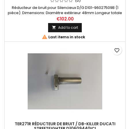
(0)
Réducteur de bruit pour Silencieux D/G D101-96027509B (1
pièce). Dimensions: Diamètre extérieur 48mm Longeur totale
113 mm / tube 100 mm Diamètre passage des gaz 20 mm
€102.00
Add to cart


Last items in stock
favorite_border
TER271R RÉDUCTEUR DE BRUIT / DB-KILLER DUCATI
STREETFIGHTER D10609440ICI