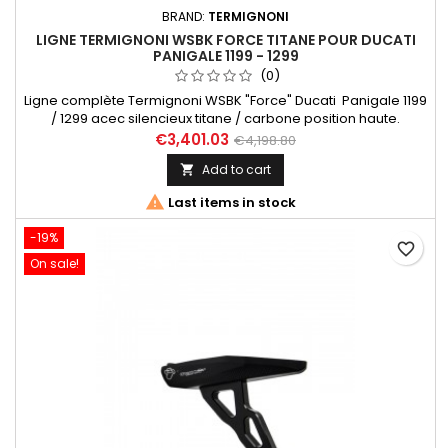
BRAND:
TERMIGNONI
LIGNE TERMIGNONI WSBK FORCE TITANE POUR DUCATI
PANIGALE 1199 - 1299
(0)
Ligne complète Termignoni WSBK "Force" Ducati Panigale 1199
/ 1299 acec silencieux titane / carbone position haute.
€3,401.03
€4,198.80
Add to cart


Last items in stock
-19%
favorite_border
On sale!