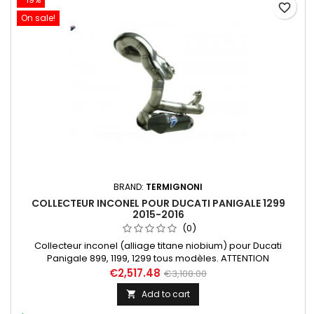
favorite_border
On sale!
BRAND:
TERMIGNONI
COLLECTEUR INCONEL POUR DUCATI PANIGALE 1299
2015-2016
(0)
Collecteur inconel (alliage titane niobium) pour Ducati
Panigale 899, 1199, 1299 tous modèles. ATTENTION
! COLLECTEUR SEUL, LES SILENCIEUX NE SONT PAS INCLUS.
€2,517.48
€3,108.00
Add to cart
