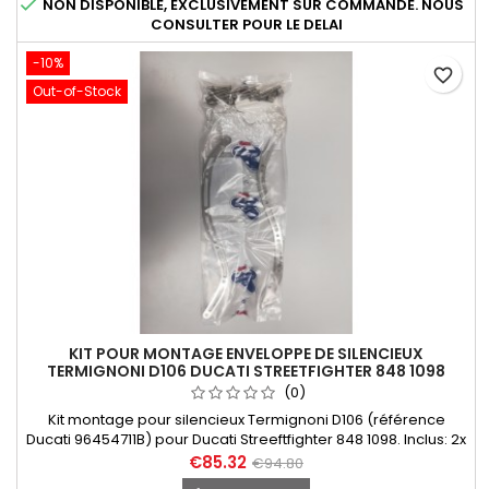

NON DISPONIBLE, EXCLUSIVEMENT SUR COMMANDE. NOUS
CONSULTER POUR LE DELAI
-10%
favorite_border
Out-of-Stock
KIT POUR MONTAGE ENVELOPPE DE SILENCIEUX
TERMIGNONI D106 DUCATI STREETFIGHTER 848 1098
(0)
Kit montage pour silencieux Termignoni D106 (référence
Ducati 96454711B) pour Ducati Streeftfighter 848 1098. Inclus: 2x
Bandes sous-rivets avant &amp; arrière, 12x rivet borgne inox,
€85.32
€94.80
1x sticker Termignoni résistant à la chaleur 6x6. ENVELOPPE DE