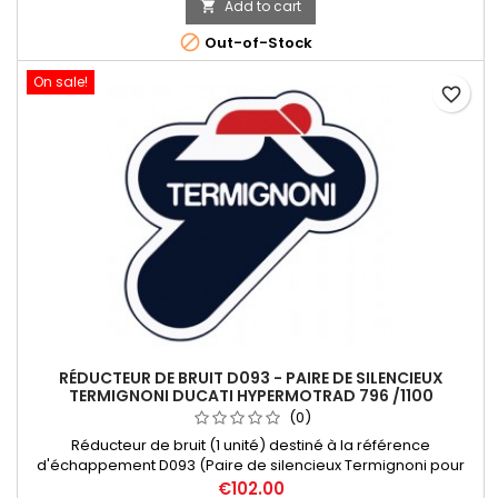
Add to cart

SILENCIEUX NON FOURNIE

Out-of-Stock
On sale!
favorite_border
RÉDUCTEUR DE BRUIT D093 - PAIRE DE SILENCIEUX
TERMIGNONI DUCATI HYPERMOTRAD 796 /1100
(0)
Réducteur de bruit (1 unité) destiné à la référence
d'échappement D093 (Paire de silencieux Termignoni pour
Ducati Hypermotard 796 /1100).
€102.00