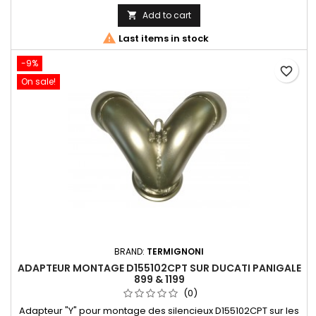
Add to cart


Last items in stock
-9%
favorite_border
On sale!
BRAND:
TERMIGNONI
ADAPTEUR MONTAGE D155102CPT SUR DUCATI PANIGALE
899 & 1199
(0)
Adapteur "Y" pour montage des silencieux D155102CPT sur les