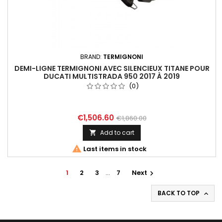
BRAND:
TERMIGNONI
DEMI-LIGNE TERMIGNONI AVEC SILENCIEUX TITANE POUR
DUCATI MULTISTRADA 950 2017 À 2019
(0)
€1,506.60
€1,860.00
Add to cart


Last items in stock
1
2
3
…
7
Next

BACK TO TOP
