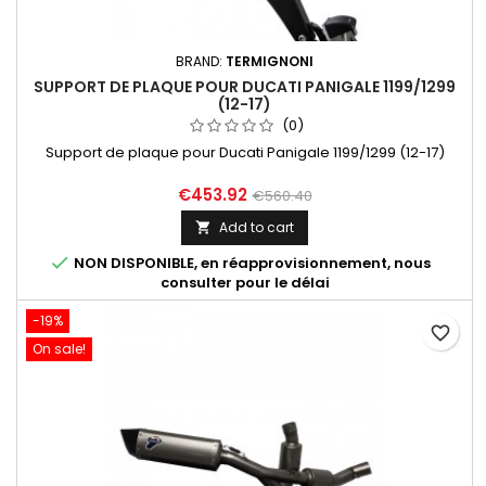
BRAND:
TERMIGNONI
SUPPORT DE PLAQUE POUR DUCATI PANIGALE 1199/1299
(12-17)
(0)
Support de plaque pour Ducati Panigale 1199/1299 (12-17)
€453.92
€560.40
Add to cart


NON DISPONIBLE, en réapprovisionnement, nous
consulter pour le délai
-19%
favorite_border
On sale!