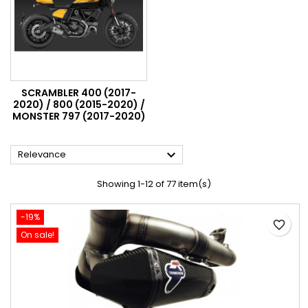
SCRAMBLER 400 (2017-
2020) / 800 (2015-2020) /
MONSTER 797 (2017-2020)

Relevance
Showing 1-12 of 77 item(s)
-19%
favorite_border
On sale!