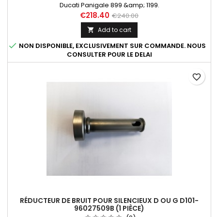
Ducati Panigale 899 &amp; 1199.
€218.40
€240.00
Add to cart


NON DISPONIBLE, EXCLUSIVEMENT SUR COMMANDE. NOUS
CONSULTER POUR LE DELAI
favorite_border
RÉDUCTEUR DE BRUIT POUR SILENCIEUX D OU G D101-
96027509B (1 PIÈCE)