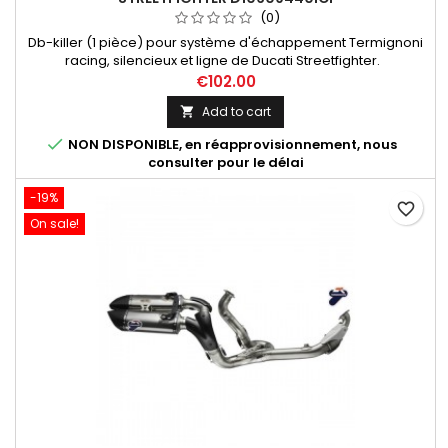
(0)
Db-killer (1 pièce) pour système d'échappement Termignoni
racing, silencieux et ligne de Ducati Streetfighter.
€102.00
Add to cart


NON DISPONIBLE, en réapprovisionnement, nous
consulter pour le délai
-19%
favorite_border
On sale!