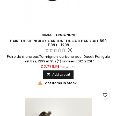
BRAND:
TERMIGNONI
PAIRE DE SILENCIEUX CARBONE DUCATI PANIGALE 899
1199 ET 1299
(0)
Paire de silencieux Termignoni carbone pour Ducati Panigale
1199, 899, 1299 et 959(*) années 2012 à 2017.
€2,779.91
€3,431.99
Add to cart


Last items in stock
favorite_border