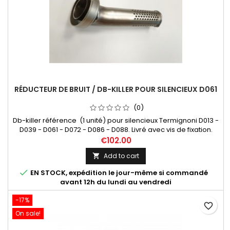
RÉDUCTEUR DE BRUIT / DB-KILLER POUR SILENCIEUX D061
(0)
Db-killer référence (1 unité) pour silencieux Termignoni D013 -
D039 - D061 - D072 - D086 - D088. Livré avec vis de fixation.
€102.00
Add to cart


EN STOCK, expédition le jour-même si commandé
avant 12h du lundi au vendredi
-17%
favorite_border
On sale!