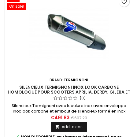
favorite_border
On sale!
BRAND:
TERMIGNONI
SILENCIEUX TERMIGNONI INOX LOOK CARBONE
HOMOLOGUÉ POUR SCOOTERS APRILIA, DERBY, GILERA ET
PIAGGIO
(0)
Silencieux Termignoni avec tubulure inox avec enveloppe
inox look carbone et embout de silencieux formé en inox
adaptable à de nombreux scooters. Ce système est
€491.83
€607.20
homologué lorsqu'il est combiné avec le catalyseur optionnel
Add to cart

réf. PI01CAT

NON DISPONIBLE, en réapprovisionnement, nous