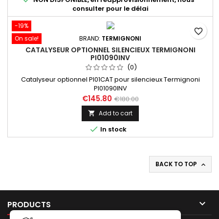
consulter pour le délai
-19%
favorite_border
On sale!
BRAND:
TERMIGNONI
CATALYSEUR OPTIONNEL SILENCIEUX TERMIGNONI
PI01090INV
(0)
Catalyseur optionnel PI01CAT pour silencieux Termignoni
PI01090INV
€145.80
€180.00
Add to cart


In stock
BACK TO TOP


PRODUCTS