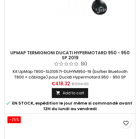
UPMAP TERMIGNONI DUCATI HYPERMOTARD 950 - 950
SP 2019
(0)
Kit UpMap T800-SL010571-DUHYM950-19 (boîtier Bluetooth
T800 + câblage) pour Ducati Hypermotard 950 - 950 SP
année 2019. Dans "En savoir plus", découvrez les différentes
€418.32
€504.00
cartographies développée par les spécialistes du
Add to cart

départment Upmap de Termignoni : pour une machine
stock, équipée des silencieux homologués D185 ou de la ligne

EN STOCK, expédition le jour même si commandé avant
complète D187 avec ou sans...
12H du lundi au vendredi
-25%
favorite_border