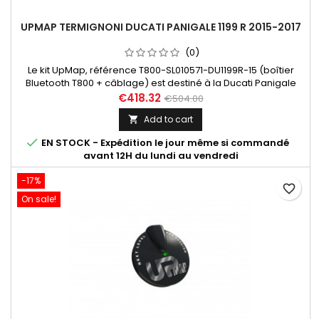
UPMAP TERMIGNONI DUCATI PANIGALE 1199 R 2015-2017
(0)
Le kit UpMap, référence T800-SL010571-DU1199R-15 (boîtier
Bluetooth T800 + câblage) est destiné à la Ducati Panigale
1199 R (15-17). Dans "En savoir plus", découvrez les différentes
€418.32
€504.00
maps disponibles en fonction des configurations.
Add to cart


EN STOCK - Expédition le jour même si commandé
avant 12H du lundi au vendredi
-17%
favorite_border
On sale!