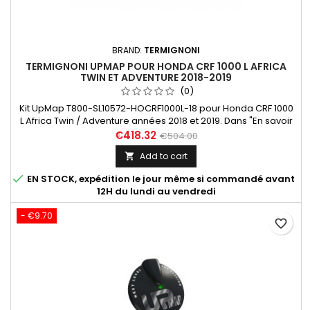
BRAND:
TERMIGNONI
TERMIGNONI UPMAP POUR HONDA CRF 1000 L AFRICA
TWIN ET ADVENTURE 2018-2019
(0)
Kit UpMap T800-SL10572-HOCRF1000L-18 pour Honda CRF 1000
L Africa Twin / Adventure années 2018 et 2019. Dans "En savoir
plus", découvrez les maps disponibles en fonction des
€418.32
€504.00
différentes configurations de votre machine. Le choix de la
Add to cart

cartographie se fait avec l'application UpMap installée sur
votre smartphone. Le gain en performance peut aller jusqu'à

EN STOCK, expédition le jour même si commandé avant
6...
12H du lundi au vendredi
- €9.70
favorite_border