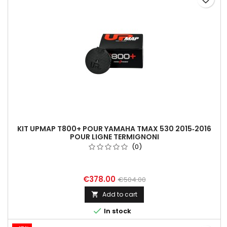
KIT UPMAP T800+ POUR YAMAHA TMAX 530 2015‑2016
POUR LIGNE TERMIGNONI
(0)
€378.00
€504.00
Add to cart


In stock