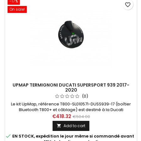
-17%
favorite_border
On sale!
UPMAP TERMIGNONI DUCATI SUPERSPORT 939 2017-
2020
(0)
Le kit UpMap, référence T800-SL010571-DUSS939-17 (boîtier
Bluetooth T800+ et câblage) est destiné à la Ducati
Supersport 939 2017 à 2020. Dans "En savoir plus", découvrez
€418.32
€504.00
les différentes maps disponibles en fonction des
Add to cart

configurations.

EN STOCK, expédition le jour même si commandé avant