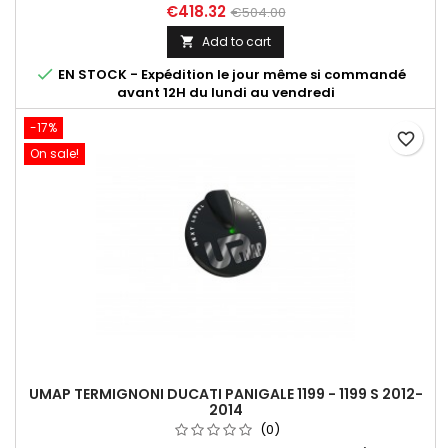
Dans "En savoir plus", découvrez les différentes maps
€418.32
€504.00
disponibles en fonction des configurations.
Add to cart


EN STOCK - Expédition le jour même si commandé
avant 12H du lundi au vendredi
-17%
favorite_border
On sale!
UMAP TERMIGNONI DUCATI PANIGALE 1199 - 1199 S 2012-
2014
(0)