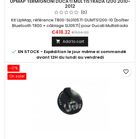
UPMAP TERMIGNONI DUCATI MULTISTRADA 1200 2010-
2012
(0)
Kit UpMap, référence T800-SL010571-DUMTS1200-10 (boîtier
Bluetooth T800 + câblage SL10571) pour Ducati Multistrada
1200 année 2010 à 2012. Découvrez ci-dessous les
€418.32
€504.00
performances exceptionnelles (jusqu'à +6CV) apportées par
Add to cart

l'installation d'une cartographie adaptée à votre
configuration d'échappement.

EN STOCK - Expédition le jour même si commandé
avant 12H du lundi au vendredi
-17%
favorite_border
On sale!