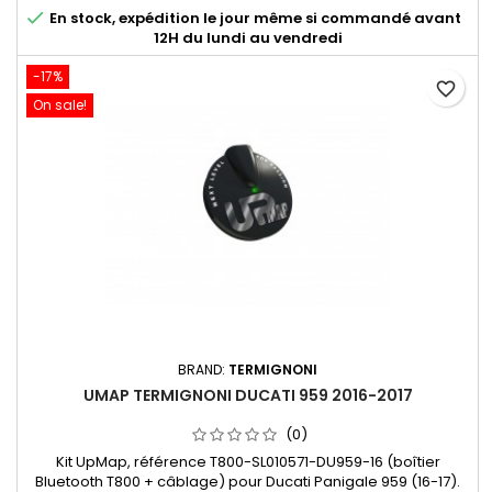

En stock, expédition le jour même si commandé avant
12H du lundi au vendredi
-17%
favorite_border
On sale!
BRAND:
TERMIGNONI
UMAP TERMIGNONI DUCATI 959 2016-2017
(0)
Kit UpMap, référence T800-SL010571-DU959-16 (boîtier
Bluetooth T800 + câblage) pour Ducati Panigale 959 (16-17).