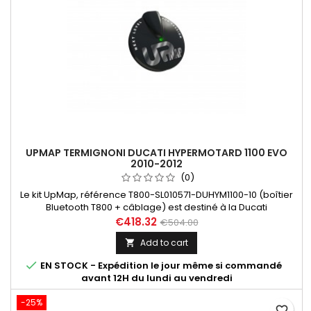
UPMAP TERMIGNONI DUCATI HYPERMOTARD 1100 EVO
2010-2012
(0)
Le kit UpMap, référence T800-SL010571-DUHYM1100-10 (boîtier
Bluetooth T800 + câblage) est destiné à la Ducati
Hypermotard 1100 EVO (10-12). Dans "En savoir plus",
€418.32
€504.00
découvrez les différentes maps disponibles en fonction des
Add to cart

configurations.

EN STOCK - Expédition le jour même si commandé
avant 12H du lundi au vendredi
-25%
favorite_border