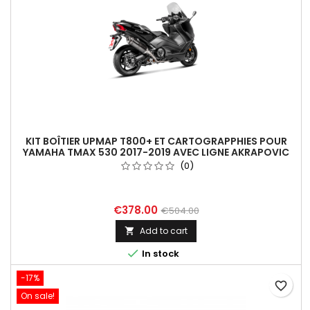
KIT BOÎTIER UPMAP T800+ ET CARTOGRAPPHIES POUR
YAMAHA TMAX 530 2017-2019 AVEC LIGNE AKRAPOVIC
(0)
€378.00
€504.00
Add to cart


In stock
-17%
favorite_border
On sale!