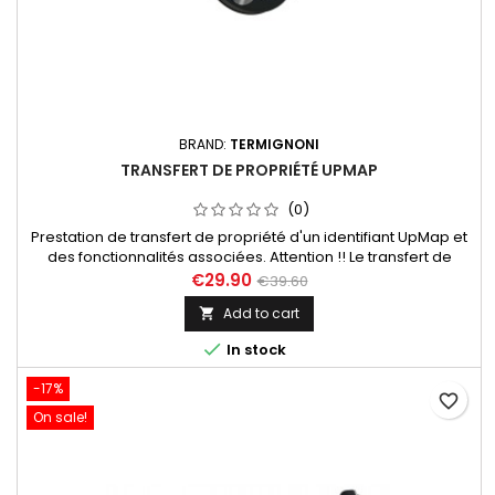
BRAND:
TERMIGNONI
TRANSFERT DE PROPRIÉTÉ UPMAP
(0)
Prestation de transfert de propriété d'un identifiant UpMap et
des fonctionnalités associées. Attention !! Le transfert de
propriété est un service qui ne peut être utilisé qu'en cas de
€29.90
€39.60
cession du véhicule équipé de son UpMap et non pas du kit
Add to cart

UpMap seul!

In stock
-17%
favorite_border
On sale!