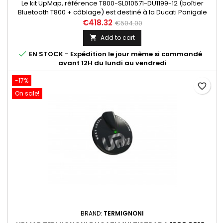
Le kit UpMap, référence T800-SL010571-DU1199-12 (boîtier
Bluetooth T800 + câblage) est destiné à la Ducati Panigale
1199 / 1199S (12-14). Dans "En savoir plus", découvrez les
€418.32
€504.00
différentes maps disponibles en fonction des configurations.
Add to cart


EN STOCK - Expédition le jour même si commandé
avant 12H du lundi au vendredi
-17%
favorite_border
On sale!
BRAND:
TERMIGNONI