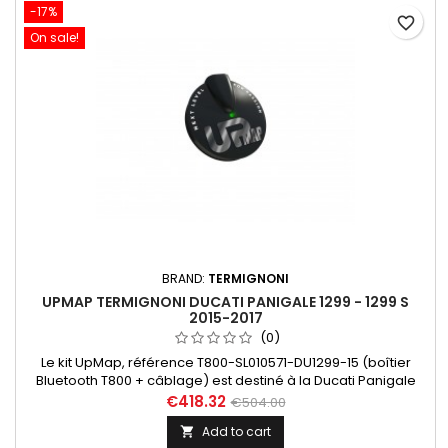
-17%
favorite_border
On sale!
BRAND:
TERMIGNONI
UPMAP TERMIGNONI DUCATI PANIGALE 1299 - 1299 S
2015-2017
(0)
Le kit UpMap, référence T800-SL010571-DU1299-15 (boîtier
Bluetooth T800 + câblage) est destiné à la Ducati Panigale
1299 / 1299S (15-17). Dans "En savoir plus", découvrez les
€418.32
€504.00
différentes maps disponibles en fonction des configurations.
Add to cart
