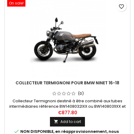
On sale!
favorite_border
COLLECTEUR TERMIGNONI POUR BMW NINET 16-18
(0)
Collecteur Termignoni destiné à être combiné aux tubes
intermédiaires référence BW1408032IXX ou BW1408031IXX et
silencieux référence BW1408040IIA
€877.80
Add to cart


NON DISPONIBLE, en réapprovisionnement, nous