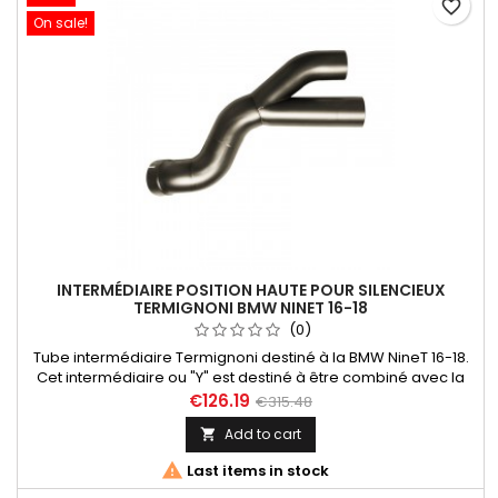
favorite_border
On sale!
INTERMÉDIAIRE POSITION HAUTE POUR SILENCIEUX
TERMIGNONI BMW NINET 16-18
(0)
Tube intermédiaire Termignoni destiné à la BMW NineT 16-18.
Cet intermédiaire ou "Y" est destiné à être combiné avec la
paire de silencieux Termignoni (référence BW1408040IIA),
€126.19
€315.48
dans cette configuration, les silencieux sont en position haute.
Add to cart


Last items in stock