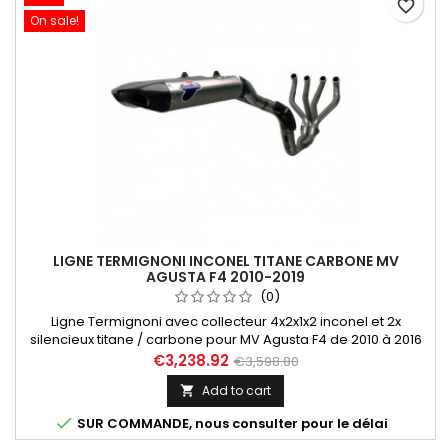
favorite_border
On sale!
LIGNE TERMIGNONI INCONEL TITANE CARBONE MV
AGUSTA F4 2010-2019
(0)
Ligne Termignoni avec collecteur 4x2x1x2 inconel et 2x
silencieux titane / carbone pour MV Agusta F4 de 2010 à 2016
€3,238.92
€3,598.80
Add to cart


SUR COMMANDE, nous consulter pour le délai