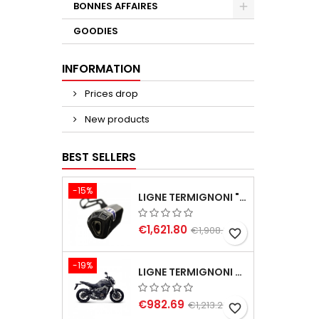
BONNES AFFAIRES
GOODIES
INFORMATION
Prices drop
New products
BEST SELLERS
-15%
LIGNE TERMIGNONI "BLACK EDITION" CARBONE POUR YAMAHA TMAX 560 2020-2024
€1,621.80
€1,908.00
favorite_border
-19%
LIGNE TERMIGNONI CARBONE YAMAHA MT09 XSR 900 TRACER 900, TRACER 900 GT
€982.69
€1,213.20
favorite_border