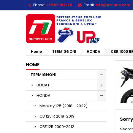
Phone:
+32 69362270
Email:
info@no-uno.com
M
(
C
S
add_circle_outline
((
Yo
Wi
Home
TERMIGNONI
HONDA
CBR 1000 R
HOME
TERMIGNONI
DUCATI
HONDA
Monkey 125 (2018 - 2022)
CB 125 R 2018-2019
Sorry
CBF 125 2009-2012
Search