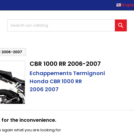
Engli
es listes d'envies
(modalTitle))
reate wishlist
ign in

Créer une nouvelle liste
confirmMessage))
u need to be logged in to save products in your wishlist.
shlist name
((cancelText))
((modalDeleteText)
Cancel
Sign i
R 2006-2007
CBR 1000 RR 2006-2007
Cancel
Create wishlis
Echappements Termignoni
Honda CBR 1000 RR
2006 2007
 for the inconvenience.
 again what you are looking for