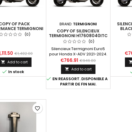
COPY OF PACK
SILENC
BRAND:
TERMIGNONI
RMANCE TERMIGNONI
BLAC
COPY OF SILENCIEUX
HONDA X-ADV 2017-
HONDA X
(0)
TERMIGNONI H17608040ITC
 (EURO4 & EURO5)
PERFO
HOMOLOGUÉ EURO5
(0)
TITANE-CARBONE POUR
Silencieux Termignoni Euro5
HONDA X ADV 2021-2024
,111.50
€7
€1,482.00
pour Honda X-ADV 2021-2024.
Fabriqué en inox avec une
€766.91
€946.80
Add to cart

enveloppe en titane et
Add to cart

embout en carbone. Optimise

In stock
sonorité et performances.

EN REASSORT. DISPONIBLE A
PARTIR DE FIN MAI.
favorite_border