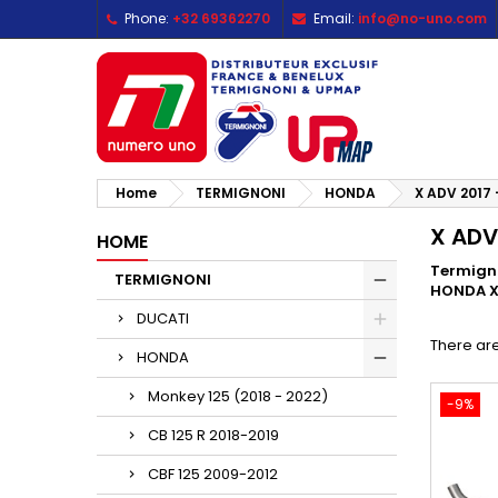
Phone:
+32 69362270
Email:
info@no-uno.com
M
(
C
S
add_circle_outline
((
Yo
Wi
Home
TERMIGNONI
HONDA
X ADV 2017 
X ADV
HOME
Termigno
TERMIGNONI
HONDA X
DUCATI
There are
HONDA
Monkey 125 (2018 - 2022)
-9%
CB 125 R 2018-2019
CBF 125 2009-2012