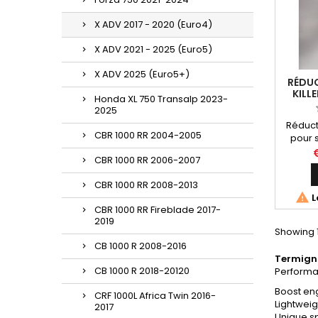
X ADV 2017 - 2020 (Euro4)
X ADV 2021 - 2025 (Euro5)
X ADV 2025 (Euro5+)
RÉDUC
KILL
Honda XL 750 Transalp 2023-
TERMI
2025
Réducte
CBR 1000 RR 2004-2005
pour 
CBR 1000 RR 2006-2007
H14208
CBR 1000 RR 2008-2013

L
CBR 1000 RR Fireblade 2017-
2019
Showing 1
CB 1000 R 2008-2016
Termign
CB 1000 R 2018-20120
Performa
Boost en
CRF 1000L Africa Twin 2016-
Lightweig
2017
Unique s