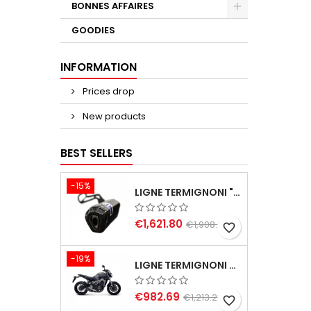
BONNES AFFAIRES
GOODIES
INFORMATION
Prices drop
New products
BEST SELLERS
-15%
LIGNE TERMIGNONI "BLACK EDITION" CARBONE POUR YAMAHA TMAX 560 2020-2024
€1,621.80
€1,908.00
favorite_border
-19%
LIGNE TERMIGNONI CARBONE YAMAHA MT09 XSR 900 TRACER 900, TRACER 900 GT
€982.69
€1,213.20
favorite_border