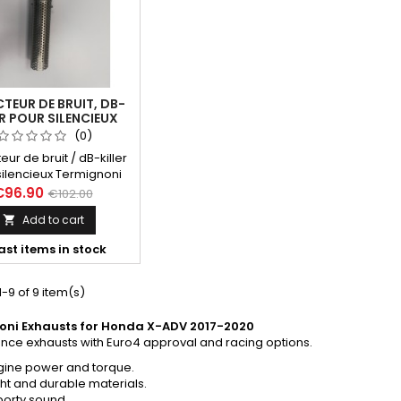
TEUR DE BRUIT, DB-
ER POUR SILENCIEUX
GNONI H14208040ITC
(0)
H14208040INC
ur de bruit / dB-killer
silencieux Termignoni
H14208040ITC et
€96.90
€102.00
040INC (HONDA X-ADV,
Add to cart

Forza 750)
ast items in stock
-9 of 9 item(s)
oni Exhausts for Honda X-ADV 2017-2020
nce exhausts with Euro4 approval and racing options.
gine power and torque.
ht and durable materials.
porty sound.