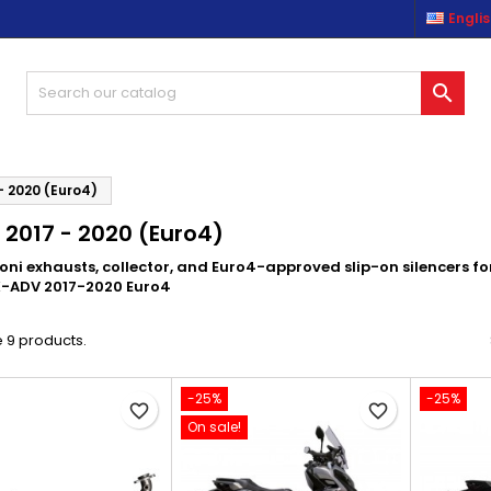
Engli
es listes d'envies
(modalTitle))
reate wishlist
ign in

Créer une nouvelle liste
confirmMessage))
u need to be logged in to save products in your wishlist.
shlist name
((cancelText))
((modalDeleteText)
Cancel
Sign i
- 2020 (Euro4)
 2017 - 2020 (Euro4)
Cancel
Create wishlis
ni exhausts, collector, and Euro4-approved slip-on silencers fo
-ADV 2017-2020 Euro4
 9 products.
-25%
-25%
favorite_border
favorite_border
On sale!