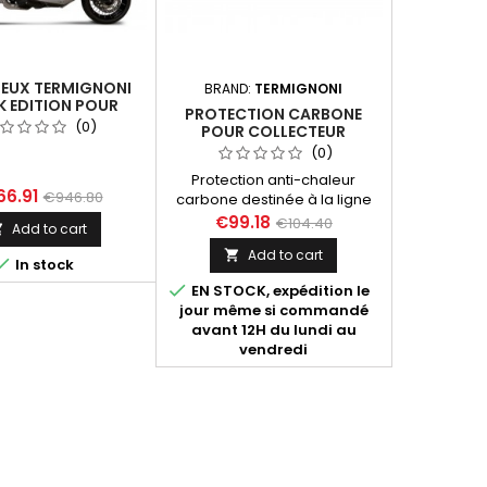
IEUX TERMIGNONI
BRAND:
TERMIGNONI
K EDITION POUR
PROTECTION CARBONE
-ADV 2017-2020 -
(0)
POUR COLLECTEUR
RMANCE ET STYLE
TERMIGNONI HONDA XADV
(0)
2017-2020 & NOUVEAU
Protection anti-chaleur
XADV 2021-2023
66.91
€946.80
carbone destinée à la ligne
complète Termignoni
€99.18
€104.40
Add to cart

(ensemble silencieux +
Add to cart

collecteur) du Honda X-ADV

In stock
2017 à 2020 et XADV 2021-

EN STOCK, expédition le
2023.
jour même si commandé
avant 12H du lundi au
vendredi