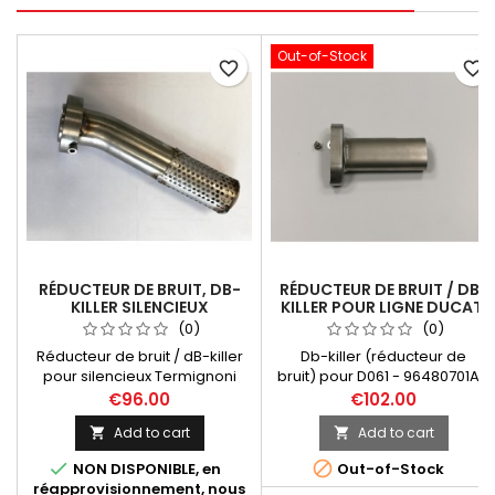
Out-of-Stock
favorite_border
favorite_border
RÉDUCTEUR DE BRUIT, DB-
RÉDUCTEUR DE BRUIT / DB-
KILLER SILENCIEUX
KILLER POUR LIGNE DUCATI
TERMIGNONI H137080TV
MTS 1200
(0)
(0)
HONDA CRF 1000 L AFRICA
Réducteur de bruit / dB-killer
Db-killer (réducteur de
TWIN
pour silencieux Termignoni
bruit) pour D061 - 96480701A -
H137080TV Honda CRF 1000 L
LIGNE COMPLETE 2x1 RACING
€96.00
€102.00
Africa Twin
MTS1200 1106, D180 - 96481471A
Add to cart
Add to cart


- LIGNE COMPLETE 2x1 RACING
MTS1200 1504. Vis de fixation


NON DISPONIBLE, en
Out-of-Stock
incluse.
réapprovisionnement, nous