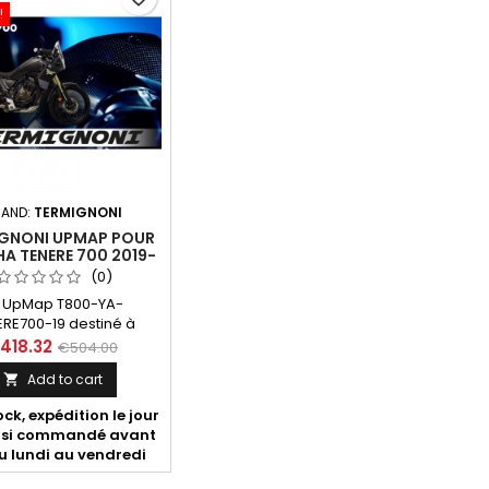
!
AND:
TERMIGNONI
GNONI UPMAP POUR
A TENERE 700 2019-
2020
(0)
t UpMap T800-YA-
ERE700-19 destiné à
aha Tenere 700 2019-
418.32
€504.00
Inclus, boitier T800 et
Add to cart

e SL170601. 20 maps
bles pour silencieux ou
ck, expédition le jour
complètes Termignoni,
si commandé avant
et Akrapovic avec ou
u lundi au vendredi
odification de boîte à
air.