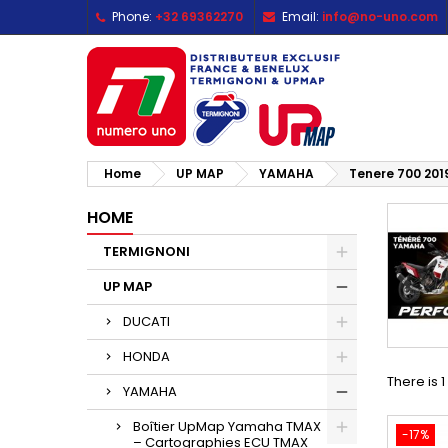
Phone:
+32 69362270
Email:
info@no-uno.com
M
(
C
S
add_circle_outline
((
Yo
Wi
Home
UP MAP
YAMAHA
Tenere 700 201
HOME
TERMIGNONI
UP MAP
DUCATI
HONDA
There is 
YAMAHA
Boîtier UpMap Yamaha TMAX
-17%
– Cartographies ECU TMAX