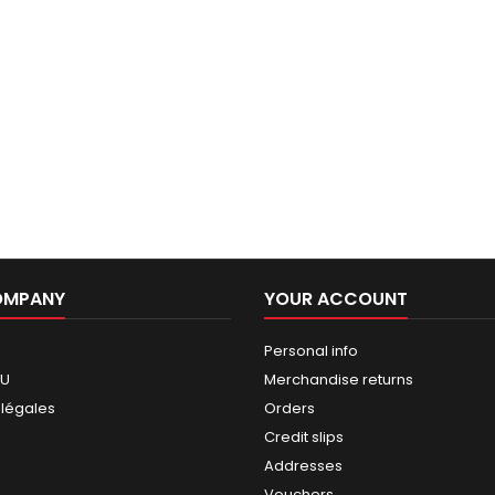
OMPANY
YOUR ACCOUNT
Personal info
GU
Merchandise returns
 légales
Orders
Credit slips
Addresses
Vouchers