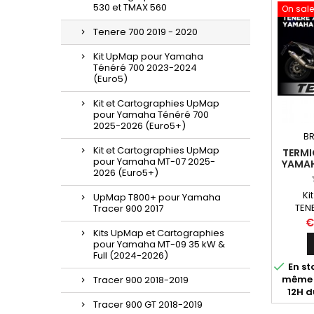
530 et TMAX 560
On sale
Tenere 700 2019 - 2020
Kit UpMap pour Yamaha
Ténéré 700 2023-2024
(Euro5)
Kit et Cartographies UpMap
pour Yamaha Ténéré 700
2025-2026 (Euro5+)
BR
Kit et Cartographies UpMap
TERMI
pour Yamaha MT-07 2025-
YAMAH
2026 (Euro5+)
Ki
UpMap T800+ pour Yamaha
TEN
Tracer 900 2017
la Yam
€
Kits UpMap et Cartographies
2020. 
pour Yamaha MT-09 35 kW &
câbl
Full (2024-2026)
disponi

En sto
lignes 
même 
Tracer 900 2018-2019
Arrow 
12H d
sans m
Tracer 900 GT 2018-2019