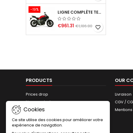
-19%
LIGNE COMPLÈTE TERMIGNONI CARBONE YAMAHA MT-07 (2014-2023) ET XSR 700 (2015-2023)
€961.31
€1,186.80
favorite_border
PRODUCTS
OUR C
Prices drop
Livraison
New products
CGV / C
Cookies
Best sales
Mentions
Sitemap
Ce site utilise des cookies pour améliorer votre
expérience de navigation.