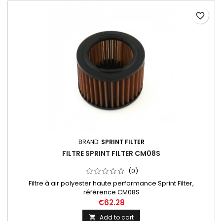
favorite_border
BRAND:
SPRINT FILTER
FILTRE SPRINT FILTER CM08S
(0)
Filtre à air polyester haute performance Sprint Filter,
référence CM08S
€62.28
Add to cart
