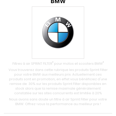
BMW
®
®
Filtres à air SPRINT FILTER
pour motos et scooters BMW
Vous trouverez dans cette rubrique les produits Sprint Filter
pour votre BMW aux meilleurs prix. Actuellement ces
produits sont en promotion, en effet vous bénéficiez d'une
remise de 30% sur les produits Sprint Filter disponibles en
stock alors que la remise maximale généralement
constatée sur les sites concurrents est limitée à 20%
Nous avons sans doute un filtre à air Sprint Filter pour votre
BMW. Offrez-vous la performance au meilleur prix !