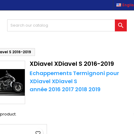
Engli
es listes d'envies
(modalTitle))
reate wishlist
ign in

Créer une nouvelle liste
confirmMessage))
u need to be logged in to save products in your wishlist.
shlist name
((cancelText))
((modalDeleteText)
Cancel
Sign i
avel S 2016-2019
XDiavel XDiavel S 2016-2019
Cancel
Create wishlis
Echappements Termignoni pour
XDiavel XDiavel S
année 2016 2017 2018 2019
1 product.
favorite_border