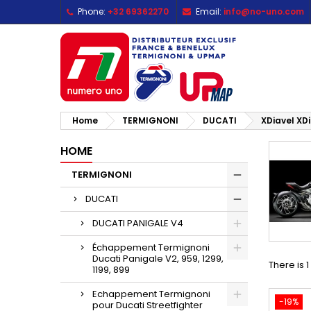
Phone:
+32 69362270
Email:
info@no-uno.com
M
(
C
S
add_circle_outline
((
Yo
Wi
Home
TERMIGNONI
DUCATI
XDiavel XDi
HOME
TERMIGNONI
DUCATI
DUCATI PANIGALE V4
Échappement Termignoni
Ducati Panigale V2, 959, 1299,
There is 
1199, 899
Echappement Termignoni
-19%
pour Ducati Streetfighter