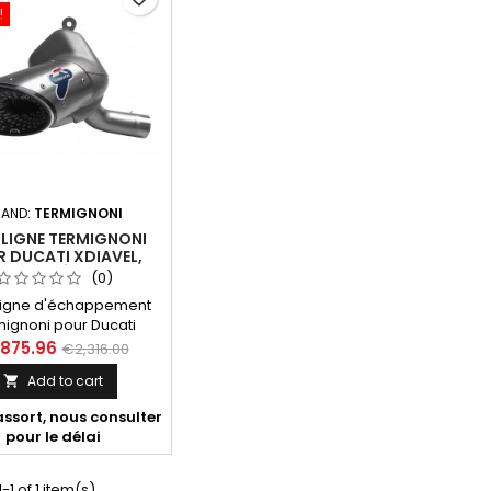
!
AND:
TERMIGNONI
 LIGNE TERMIGNONI
 DUCATI XDIAVEL,
L S ANNÉE 2016-2019
(0)
ligne d'échappement
ignoni pour Ducati
 1262 Réf. TERMIGNONI:
,875.96
€2,316.00
Réf. DUCATI: 96480931A
Add to cart

ible avec les modèles
ts: Ducati XDiavel 1260
assort, nous consulter
2016, 2017, 2018, 2019,
pour le délai
Ducati XDiavel
année 2016, 2017, 2018,
2019.
-1 of 1 item(s)