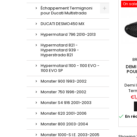
On sale
Échappement Termignoni
pour Ducati Multistrada
DUCATI DESMO450 MX
Hypermotard 796 2010-2013
Hypermotard 821 -
Hypermotard 939 -
Hyperstrada 821
BR
Hypermotard 1100 - 1100 EVO -
DEMI
1100 EVO SP
POUR
XDIAVE
Monster 900 1993-2002
Demi 
Term
Monster 750 1996-2002
XDIAVEL
€1
D159, 
Monster S4 916 2001-2003
Compat
suivan
Monster 620 2001-2006

En ré
année 
Monster 800 2003-2004
S 1260 
Monster 1000-S I.E. 2003-2005
Showing 1