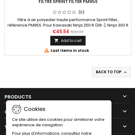
FILTRE SPRINT FILTER PM95S
(0)
Filtre à air polyester haute performance Sprint Filter,
référence PM95S. Pour Kawasaki Ninja 250 R (08-), Ninja 300 R
(13-).
€45.54
€91.08
Add to cart


Last items in stock
BACK TO TOP


PRODUCTS
Cookies

OUR COMPANY
Ce site utilise des cookies pour améliorer votre
expérience de navigation.

YOUR ACCOUNT
Pour plus d'informations, consultez notre