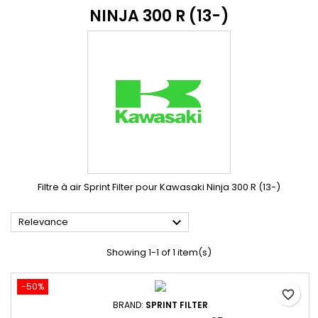
NINJA 300 R (13-)
Filtre à air Sprint Filter pour Kawasaki Ninja 300 R (13-)

Relevance
Showing 1-1 of 1 item(s)
-50%
favorite_border
BRAND:
SPRINT FILTER