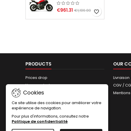
€961.31
€1,186.80
favorite_border
PRODUCTS
OUR C
Prices drop
Livraison
New products
CGV / C
Cookies
Best sales
Mentions
Sitemap
Ce site utilise des cookies pour améliorer votre
expérience de navigation.
Pour plus d'informations, consultez notre
Politique de confidentialité
.