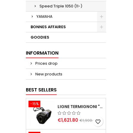
Speed Triple 1050 (11-)
YAMAHA
BONNES AFFAIRES
GOODIES
INFORMATION
Prices drop
New products
BEST SELLERS
-15%
LIGNE TERMIGNONI "BLACK EDITION" CARBONE POUR YAMAHA TMAX 560 2020-2024
€1,621.80
€1,908.00
favorite_border