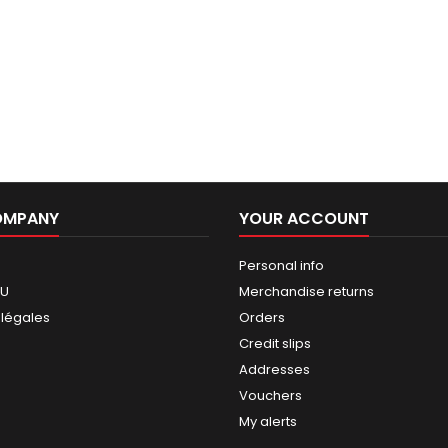
OMPANY
YOUR ACCOUNT
Personal info
GU
Merchandise returns
 légales
Orders
Credit slips
Addresses
Vouchers
My alerts