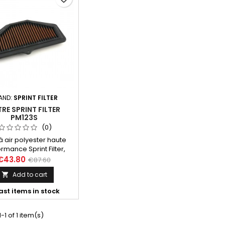
AND:
SPRINT FILTER
TRE SPRINT FILTER
PM123S
(0)
e à air polyester haute
rmance Sprint Filter,
érence PM123S pour
€43.80
€87.60
mph Tiger 1050 (11-)
Add to cart

ast items in stock
-1 of 1 item(s)