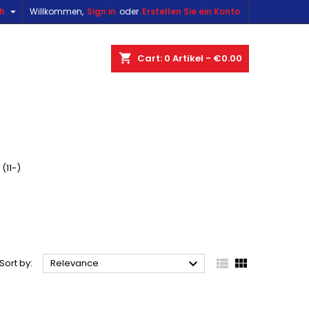

sh
Willkommen,
Sign in
oder
Erstellen Sie ein Konto
×
×
×
×
shopping_cart
Cart:
0
Artikel - €0.00
)
n
t
 (11-)



Sort by:
Relevance