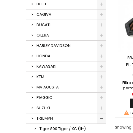
BUELL
CAGIVA
DUCATI
GILERA
HARLEY DAVIDSON
HONDA
BR
FIL
KAWASAKI
KTM
Filtr
MV AGUSTA
perfo
réf
PIAGGIO
Triu
SUZUKI

L
TRIUMPH
Showing 1
Tiger 800 Tiger / XC (11-)