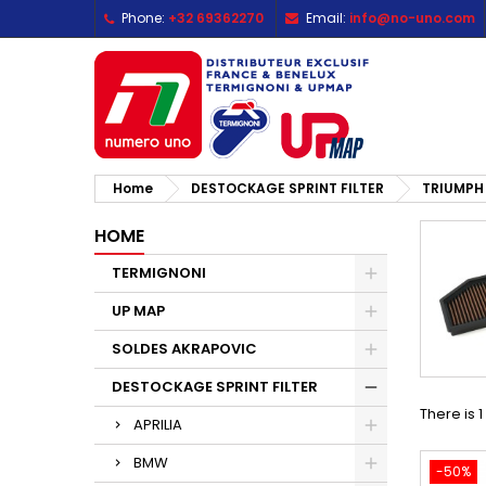
Phone:
+32 69362270
Email:
info@no-uno.com
M
(
C
S
add_circle_outline
((
Yo
Wi
Home
DESTOCKAGE SPRINT FILTER
TRIUMPH
HOME
TERMIGNONI
UP MAP
SOLDES AKRAPOVIC
DESTOCKAGE SPRINT FILTER
There is 
APRILIA
BMW
-50%