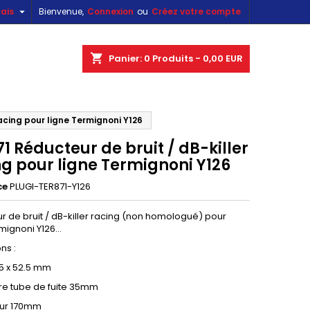

ais
Bienvenue,
Connexion
ou
Créez votre compte
×
×
×
shopping_cart
Panier:
0
Produits - 0,00 EUR
racing pour ligne Termignoni Y126
n
1 Réducteur de bruit / dB-killer
s
ng pour ligne Termignoni Y126
ce
PLUGI-TER871-Y126
r de bruit / dB-killer racing (non homologué) pour
mignoni Y126...
ns :
55 x 52.5 mm
re tube de fuite 35mm
eur 170mm