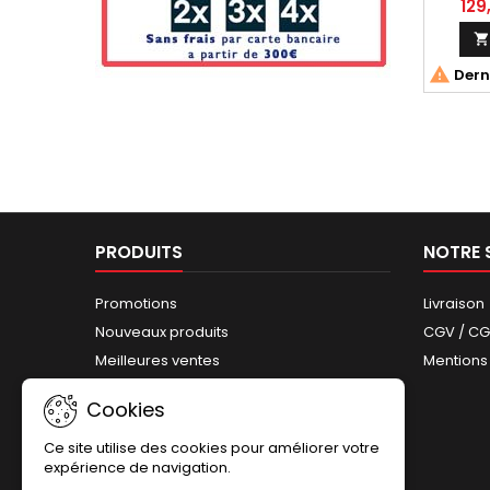
Term
129
Tm


Derni
PRODUITS
NOTRE 
Promotions
Livraison
Nouveaux produits
CGV / C
Meilleures ventes
Mentions
Plan du site
Cookies
Ce site utilise des cookies pour améliorer votre
expérience de navigation.