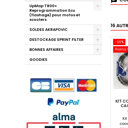
UpMap T800+
Reprogrammation Ecu
(flashage) pour motos et
scooters
16 AUT
SOLDES AKRAPOVIC
DESTOCKAGE SPRINT FILTER
-20%
BONNES AFFAIRES
Promo !
GOODIES
KIT C
CA
LIGNE
YAMA
Kit
caou