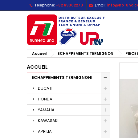
Téléphone:
+32 69362270
Email:
info@no-uno.
M
C
C
add_circle_outline
Vo
No
d'e
Accueil
ECHAPPEMENTS TERMIGNONI
PIECE
ACCUEIL
ECHAPPEMENTS TERMIGNONI
DUCATI
HONDA
YAMAHA
KAWASAKI
APRILIA