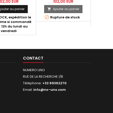
i D013 - D039 - D061
LIGNE COMPLETE 2x1 RACING
Termignoni
102,00 EUR
102,00 EUR
308,88 
 D086 - D088. Livré
MTS1200 1106, D180 - 96481471A
Y104090CV
jouter au panier
Ajouter au panier
Ajo


 vis de fixation.
- LIGNE COMPLETE 2x1 RACING
Y104090TV
MTS1200 1504. Vis de fixation
carbone x1,


CK, expédition le
Rupture de stock
Non di
incluse.
avec gravu
ême si commandé
consulte
d'homologa
 12h du lundi au
borgne é
vendredi
CONTACT
NUMERO UNO
RUE DE LA RECHERCHE 1/B
Téléphone:
+32 69362270
Email:
info@no-uno.com