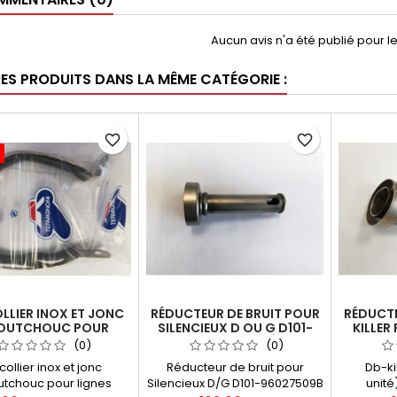
Aucun avis n'a été publié pour 
RES PRODUITS DANS LA MÊME CATÉGORIE :
favorite_border
favorite_border
OLLIER INOX ET JONC
RÉDUCTEUR DE BRUIT POUR
RÉDUCTE
OUTCHOUC POUR
SILENCIEUX D OU G D101-
KILLER
S TERMIGNONI Y099
96027509B (1 PIÈCE)
(0)
(0)
HA TMAX 530 2012-
 collier inox et jonc
Réducteur de bruit pour
Db-ki
2016
tchouc pour lignes
Silencieux D/G D101-96027509B
unité