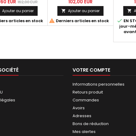
ignoni Y099 Yamaha
(1 pièce). Dimensions:
Termignon
,60 EUR
102,00 EUR
162,00 EUR
ax 530 2012-2016
Diamètre extérieur 48mm
- D072 -
Ajouter au panier
Ajouter au panier
A


Longeur totale 113 mm / tube
avec
100 mm Diamètre passage


ers articles en stock
Derniers articles en stock
EN STO
des gaz 20 mm
jour-m
avant
SOCIÉTÉ
VOTRE COMPTE
Informations personnelles
GU
Retours produit
 légales
Commandes
Avoirs
Adresses
Bons de réduction
Mes alertes