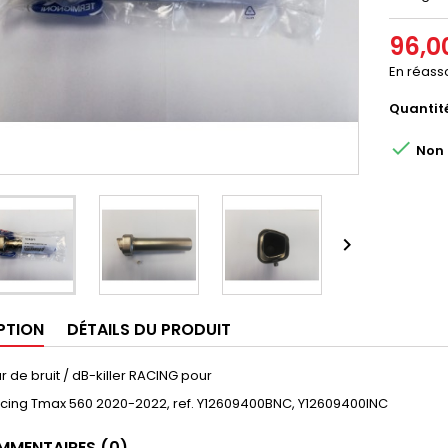
96,0
En réasso
Quantit

Non d

PTION
DÉTAILS DU PRODUIT
 de bruit / dB-killer RACING pour
racing Tmax 560 2020-2022, ref. Y12609400BNC, Y12609400INC
MENTAIRES (0)