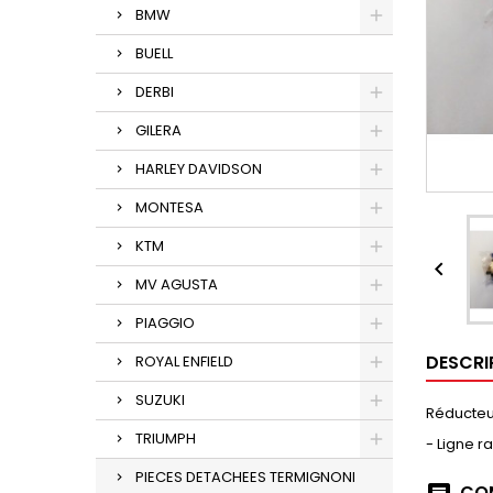
BMW
BUELL
DERBI
GILERA
HARLEY DAVIDSON
MONTESA
KTM

MV AGUSTA
PIAGGIO
DESCRI
ROYAL ENFIELD
SUZUKI
Réducteur
TRIUMPH
- Ligne 
PIECES DETACHEES TERMIGNONI
COM