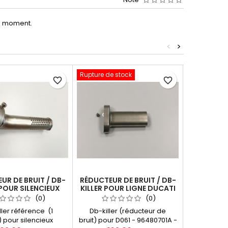
le moment.
<
>
Rupture de stock
-10%
favorite_border
favorite_border
Promo !
UR DE BRUIT / DB-
RÉDUCTEUR DE BRUIT / DB-
KIT REMPL
 POUR SILENCIEUX
KILLER POUR LIGNE DUCATI
CARBON
D061
MTS 1200
TERMIGN
(0)
(0)
ller référence (1
Db-killer (réducteur de
Kit remp
) pour silencieux
bruit) pour D061 - 96480701A -
carbon