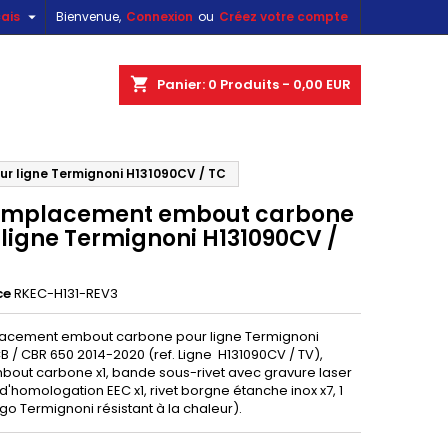

ais
Bienvenue,
Connexion
ou
Créez votre compte
×
×
×
shopping_cart
Panier:
0
Produits - 0,00 EUR
r ligne Termignoni H131090CV / TC
n
remplacement embout carbone
s
 ligne Termignoni H131090CV /
ce
RKEC-H131-REV3
lacement embout carbone pour ligne Termignoni
 / CBR 650 2014-2020 (ref. Ligne H131090CV / TV),
mbout carbone x1, bande sous-rivet avec gravure laser
'homologation EEC x1, rivet borgne étanche inox x7, 1
ogo Termignoni résistant à la chaleur).