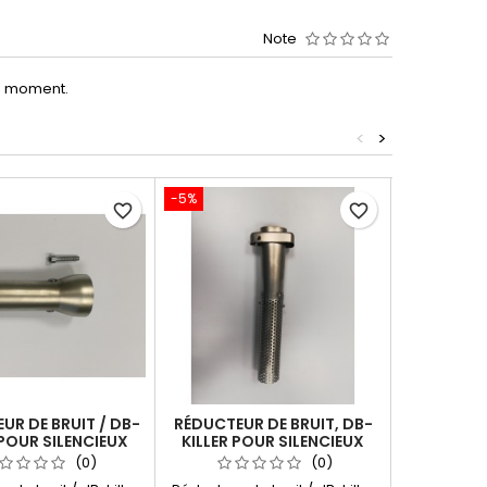
Note
le moment.
<
>
-5%
-10%
favorite_border
favorite_border
UR DE BRUIT / DB-
RÉDUCTEUR DE BRUIT, DB-
KIT REMPL
 POUR SILENCIEUX
KILLER POUR SILENCIEUX
CARBON
 DUCATI MONSTER
TERMIGNONI H14208040ITC
TERMIGNON
(0)
(0)
H14208040INC
530 