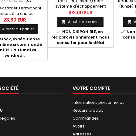
(0)
Db-killer (1 pièce) pour
Réducteur
système d'échappement
(1unité)
4x sticker Termignoni
Termignoni racing, silencieux
Duc
102,00 EUR
istant à la chaleur
et ligne de Ducati Streetfighter.
mension 60x60mm.
28,80 EUR
Ajouter au panier
A


Ajouter au panier


NON DISPONIBLE, en
Non 
réapprovisionnement, nous
consul
stock, expédition le
consulter pour le délai
-même si commandé
nt 12H du lundi au
vendredi.
SOCIÉTÉ
VOTRE COMPTE
Informations personnelles
GU
Retours produit
 légales
Commandes
Avoirs
Adresses