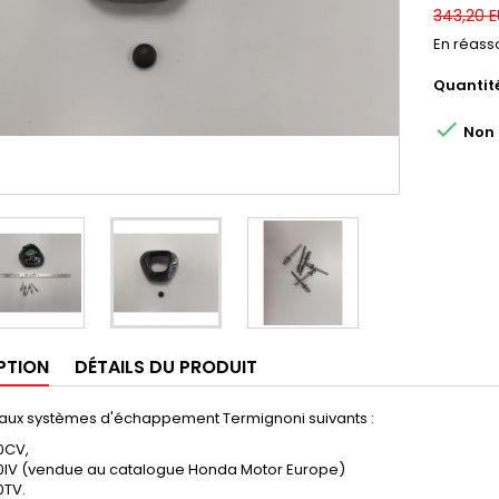
343,20 
En réasso
Quantit

Non d
PTION
DÉTAILS DU PRODUIT
 aux systèmes d'échappement Termignoni suivants :
0CV,
0IV (vendue au catalogue Honda Motor Europe)
0TV.