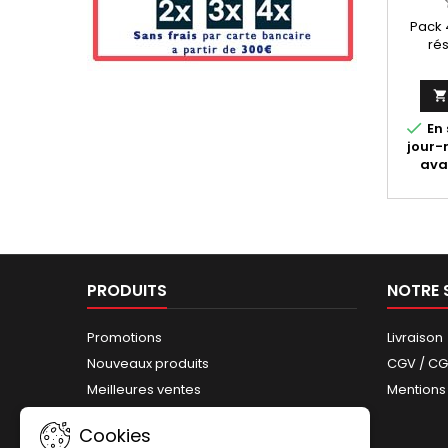
Pack 
rés
di


En 
jour
ava
PRODUITS
NOTRE 
Promotions
Livraison
Nouveaux produits
CGV / C
Meilleures ventes
Mentions
Plan du site
Cookies