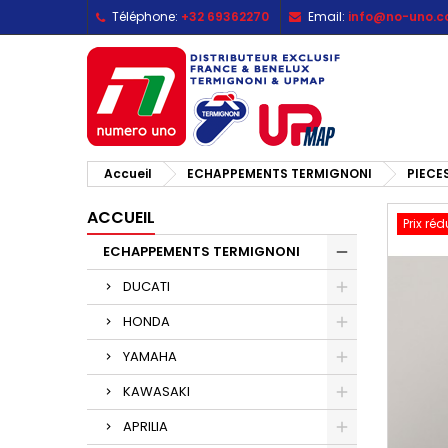
Téléphone:
+32 69362270
Email:
info@no-uno.
M
C
C
add_circle_outline
Vo
No
d'e
Accueil
ECHAPPEMENTS TERMIGNONI
PIECE
ACCUEIL
Prix réd
ECHAPPEMENTS TERMIGNONI
DUCATI
HONDA
YAMAHA
KAWASAKI
APRILIA