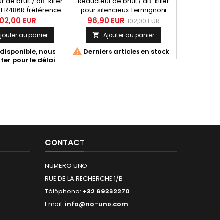
 de bruit / dB-killer
Réducteur de bruit / dB-killer
Kit remp
 TER486R (référence
pour silencieux Termignoni
carbon
ati 96410371A).
H14208040ITC et
Termignoni 
102,00 EUR
96,90 EUR
321,11 
102,00 EUR
H14208040INC (HONDA X-ADV,
Y113 (YA. T
jouter au panier
Ajouter au panier
Ajo


Forza 750)
Inclus : E
Bande s


disponible, nous
Derniers articles en stock
Derniers 
gravure
ter pour le délai
d'homologa
borgne é
CONTACT
NUMERO UNO
RUE DE LA RECHERCHE 1/B
Téléphone:
+32 69362270
Email:
info@no-uno.com