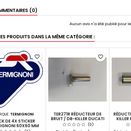
MENTAIRES (0)
Aucun avis n'a été publié pour 
RES PRODUITS DANS LA MÊME CATÉGORIE :
favorite_border
favorite_border
TER271R RÉDUCTEUR DE
RÉDUCTE
RQUE:
TERMIGNONI
BRUIT / DB-KILLER DUCATI
KILLER
K DE 4X STICKER
STREETFIGHTER
RACING
(0)
IGNONI 60X60 MM
D10609440ICI