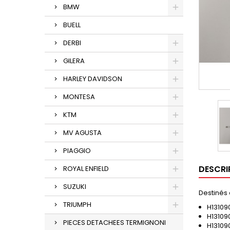
BMW
BUELL
DERBI
GILERA
HARLEY DAVIDSON
MONTESA
KTM
MV AGUSTA
PIAGGIO
DESCRI
ROYAL ENFIELD
SUZUKI
Destinés
TRIUMPH
H13109
H13109
PIECES DETACHEES TERMIGNONI
H13109