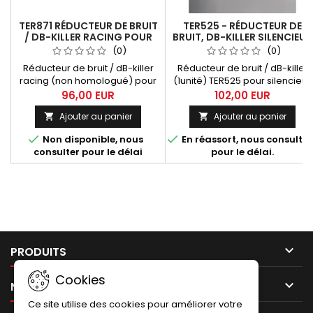
TER871 RÉDUCTEUR DE BRUIT
TER525 - RÉDUCTEUR DE
/ DB-KILLER RACING POUR
BRUIT, DB-KILLER SILENCIEUX
LIGNE TERMIGNONI Y126
DUCATI MONSTER
(0)
(0)
HOMOLOGUÉ
Réducteur de bruit / dB-killer
Réducteur de bruit / dB-killer
racing (non homologué) pour
(1unité) TER525 pour silencieux
ligne Termignoni Y126...
Termignoni Monster
96,00 EUR
102,00 EUR
Dimensions : - Insert 55 x 52.5
homologué. Compatible avec
Ajouter au panier
Ajouter au panier


mm - Diamètre tube de fuite
les références
35mm - Longueur 170mm
d'échappement suivantes:


Non disponible, nous
En réassort, nous consulter
D147 / 96480541A (silencieux
consulter pour le délai
pour le délai.
homologué 1008 - 821;

PRODUITS
Cookies

NOTRE SOCIÉTÉ
Ce site utilise des cookies pour améliorer votre