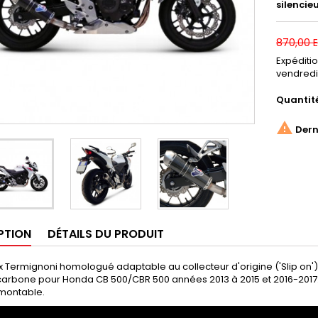
silencie
870,00 
Expéditi
vendredi
Quantit

Derni
PTION
DÉTAILS DU PRODUIT
x Termignoni homologué adaptable au collecteur d'origine ('Slip on')
rbone pour Honda CB 500/CBR 500 années 2013 à 2015 et 2016-2017. C
émontable.