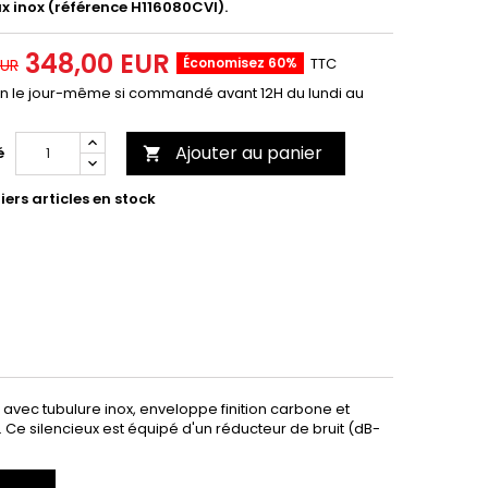
ux inox (référence H116080CVI).
348,00 EUR
Économisez 60%
TTC
EUR
on le jour-même si commandé avant 12H du lundi au
Ajouter au panier
é

ers articles en stock
 avec tubulure inox, enveloppe finition carbone et
e silencieux est équipé d'un réducteur de bruit (dB-