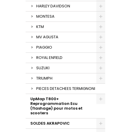
HARLEY DAVIDSON
MONTESA
KTM
MV AGUSTA
PIAGGIO
ROYAL ENFIELD
SUZUKI
TRIUMPH
PIECES DETACHEES TERMIGNONI
UpMap T800+
Reprogrammation Ecu
(flashage) pour motos et
scooters
SOLDES AKRAPOVIC