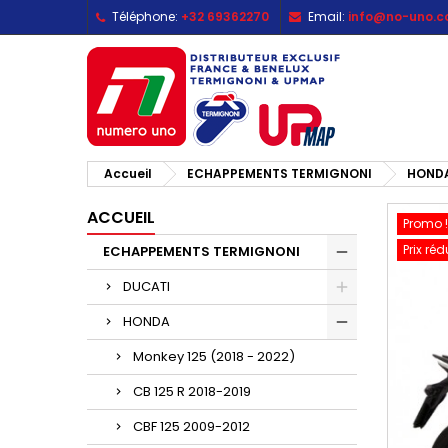
Téléphone:
+32 69362270
Email:
info@no-uno.
M
C
C
add_circle_outline
Vo
No
d'e
Accueil
ECHAPPEMENTS TERMIGNONI
HOND
ACCUEIL
Promo !
Prix réd
ECHAPPEMENTS TERMIGNONI
DUCATI
HONDA
Monkey 125 (2018 - 2022)
CB 125 R 2018-2019
CBF 125 2009-2012