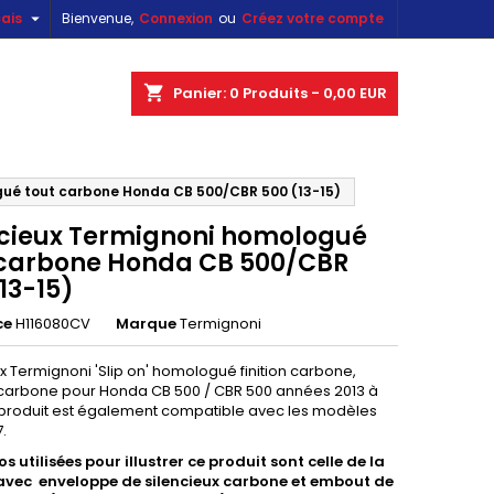

ais
Bienvenue,
Connexion
ou
Créez votre compte
×
×
×
shopping_cart
Panier:
0
Produits - 0,00 EUR
gué tout carbone Honda CB 500/CBR 500 (13-15)
n
ncieux Termignoni homologué
s
 carbone Honda CB 500/CBR
13-15)
ce
H116080CV
Marque
Termignoni
x Termignoni 'Slip on' homologué finition carbone,
arbone pour Honda CB 500 / CBR 500 années 2013 à
 produit est également compatible avec les modèles
.
s utilisées pour illustrer ce produit sont celle de la
avec enveloppe de silencieux carbone et embout de