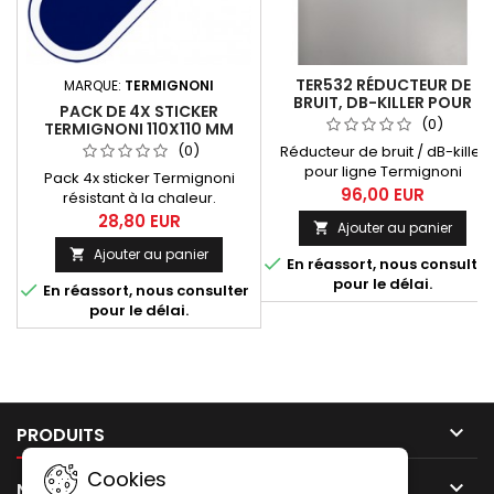
TER532 RÉDUCTEUR DE
MARQUE:
TERMIGNONI
BRUIT, DB-KILLER POUR
PACK DE 4X STICKER
LIGNE TERMIGNONI
(0)
TERMIGNONI 110X110 MM
Y104090... (MT-07, XSR 700
(0)
Réducteur de bruit / dB-killer
TRACER 700)
pour ligne Termignoni
Pack 4x sticker Termignoni
Y104090... Compatibles avec
96,00 EUR
résistant à la chaleur.
les références
Dimension 110x110 mm
28,80 EUR
Ajouter au panier

d'échappements suivantes :
Y104090CV, Y104090CVB,
Ajouter au panier


En réassort, nous consulter
Y104090TV.
pour le délai.

En réassort, nous consulter
pour le délai.

PRODUITS
Cookies

NOTRE SOCIÉTÉ