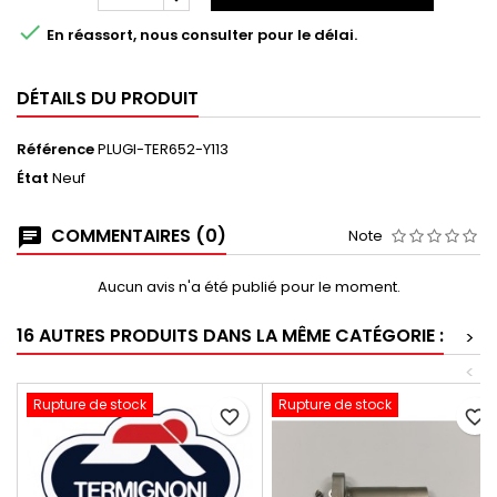

En réassort, nous consulter pour le délai.
DÉTAILS DU PRODUIT
Référence
PLUGI-TER652-Y113
État
Neuf
COMMENTAIRES (0)
Note
Aucun avis n'a été publié pour le moment.
16 AUTRES PRODUITS DANS LA MÊME CATÉGORIE :
>
<
Rupture de stock
Rupture de stock
favorite_border
favorite_border