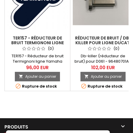
TER157 - RÉDUCTEUR DE
RÉDUCTEUR DE BRUIT / DB-
BRUIT TERMIGNONI LIGNE
KILLER POUR LIGNE DUCATI
YAMAHA TMAX
MTS 1200
(0)
(0)
TER157 - Réducteur de bruit
Db-killer (réducteur de
Termignoni ligne Yamaha
bruit) pour D061 - 96480701A -
Tmax
LIGNE COMPLETE 2x1 RACING
96,00 EUR
102,00 EUR
MTS1200 1106, D180 - 96481471A
Ajouter au panier
Ajouter au panier


- LIGNE COMPLETE 2x1 RACING
MTS1200 1504. Vis de fixation


Rupture de stock
Rupture de stock
incluse.

PRODUITS