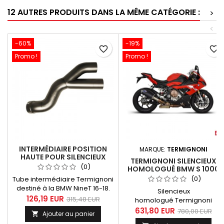
12 AUTRES PRODUITS DANS LA MÊME CATÉGORIE :
>
<
-60%
-19%
favorite_border
favorite_border
Promo !
Promo !
INTERMÉDIAIRE POSITION
MARQUE:
TERMIGNONI
HAUTE POUR SILENCIEUX
TERMIGNONI SILENCIEUX
TERMIGNONI BMW NINET 16-
(0)
HOMOLOGUÉ BMW S 1000
18
RR 2019-2020 TITANE NOIR -
(0)
Tube intermédiaire Termignoni
CARBONE
destiné à la BMW NineT 16-18.
Silencieux
Cet intermédiaire ou "Y" est
126,19 EUR
315,48 EUR
homologué Termignoni
destiné à être combiné avec la
destiné à la BMW S 1000 RR
631,80 EUR
780,00 EUR
Ajouter au panier

paire de silencieux Termignoni
2019-2020. Ce silencieux se