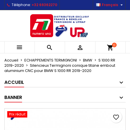

Téléphone:
+32 69362270
Français
×
×
×
Mes listes d'envies
Créer une liste d'envies
Connexion
Créer une nouvelle liste
add_circle_outline
Vous devez être connecté pour ajouter des produits
Nom de la liste d'envies
à votre liste d'envies.
0



shopping_cart
Annuler
Connexion
Annuler
Créer une liste d'envies
Accueil
ECHAPPEMENTS TERMIGNONI
BMW
S 1000 RR
2019-2020
Silencieux Termignoni conique titane embout
aluminium CNC pour BMW S 1000 RR 2019-2020
ACCUEIL
BANNER
Prix réduit
favorite_border