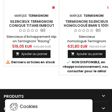
MARQUE:
TERMIGNONI
MARQUE:
TERMIGNONI
SILENCIEUX TERMIGNONI
TERMIGNONI SILENCIEUX
CONIQUE TITANE EMBOUT
HOMOLOGUÉ BMW S 1000
ALUMINIUM CNC POUR BMW
RR 2019-2020 TITANE NOIR -
(0)
(0)
S 1000 RR 2019-2020
CARBONE
Silencieux d'échappement slip
Silencieux
on Termignoni "Racing"
homologué Termignoni
adatable au collecteur
destiné à la BMW S 1000 RR
519,05 EUR
631,80 EUR
640,80 EUR
780,00 EUR
d'origine pour BMW S 1000 RR
2019-2020. Ce silencieux se
Ajouter au panier
Ajouter au panier


2019-2020. Très court dans le
compose d'un tube de liaison
style Moto GP, de forme
inox, d'un silencieux avec


Derniers articles en stock
NON DISPONIBLE, en
conique avec une finition titane
enveloppe titane
réapprovisionnement, nous
et un embout de
avec traitement céramique
consulter pour le délai
silencieux aluminium usine
noir et d'un embout carbone.
CNC et anodisé. Silencieux
équipé d'un réducteur de bruit
(db-killer) démontable.

PRODUITS
Cookies

NOTRE SOCIÉTÉ