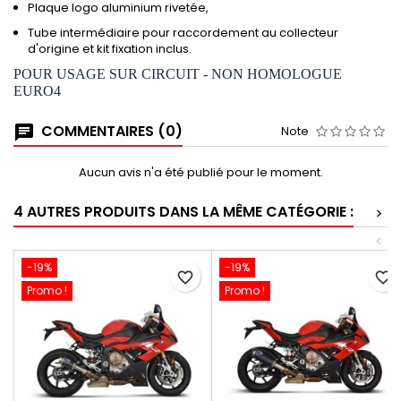
Plaque logo aluminium rivetée,
Tube intermédiaire pour raccordement au collecteur
d'origine et kit fixation inclus.
POUR USAGE SUR CIRCUIT - NON HOMOLOGUE
EURO4
COMMENTAIRES (0)
Note
Aucun avis n'a été publié pour le moment.
4 AUTRES PRODUITS DANS LA MÊME CATÉGORIE :
>
<
-19%
-19%
favorite_border
favorite_border
Promo !
Promo !