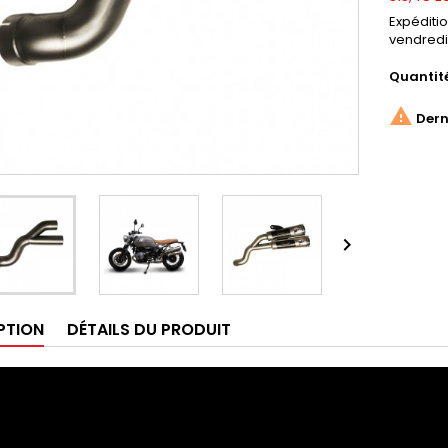
Expéditi
vendredi
Quantit

Derni

PTION
DÉTAILS DU PRODUIT