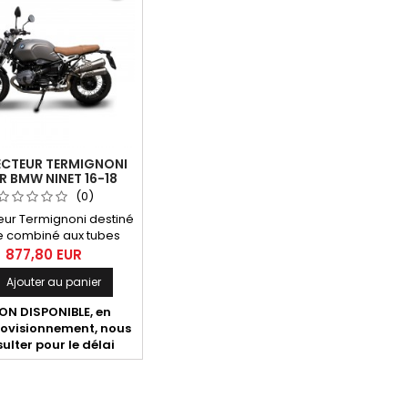
ECTEUR TERMIGNONI
 BMW NINET 16-18
(0)
eur Termignoni destiné
e combiné aux tubes
intermédiaires
877,80 EUR
rence BW1408032IXX
Ajouter au panier
08031IXX et silencieux
rence BW1408040IIA
N DISPONIBLE, en
ovisionnement, nous
ulter pour le délai