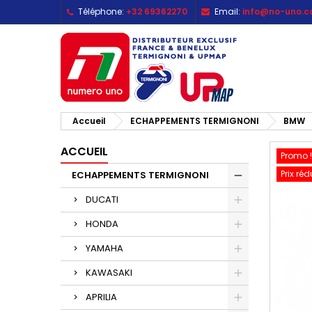
Téléphone:
+32 69362270
Email:
info@no-uno.
M
C
C
add_circle_outline
Vo
No
d'e
Accueil
ECHAPPEMENTS TERMIGNONI
BMW
ACCUEIL
Promo !
Prix réd
ECHAPPEMENTS TERMIGNONI
DUCATI
HONDA
YAMAHA
KAWASAKI
APRILIA