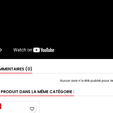
MENTAIRES (0)
Aucun avis n'a été publié pour 
E PRODUIT DANS LA MÊME CATÉGORIE :
favorite_border