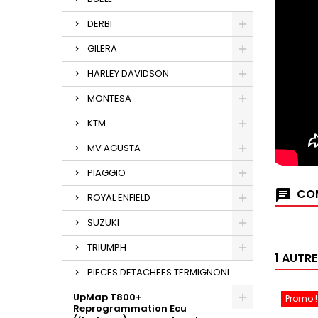
DERBI
GILERA
HARLEY DAVIDSON
MONTESA
KTM
MV AGUSTA
PIAGGIO
COM
ROYAL ENFIELD
SUZUKI
TRIUMPH
1 AUTR
PIECES DETACHEES TERMIGNONI
UpMap T800+
Promo !
Reprogrammation Ecu