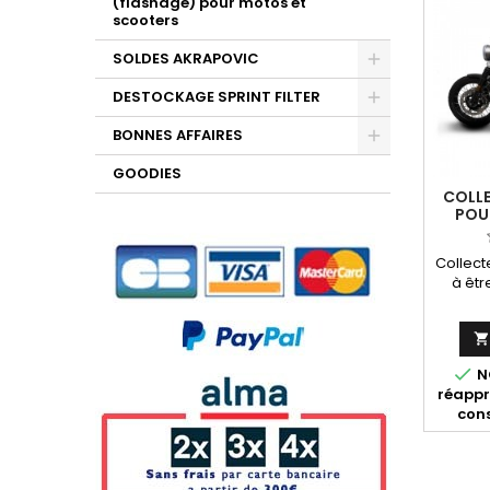
(flashage) pour motos et
scooters
SOLDES AKRAPOVIC
DESTOCKAGE SPRINT FILTER
BONNES AFFAIRES
GOODIES
COLL
POUR
Collect
à êtr
réfé

ou BW14
réfé

NO
réappr
cons