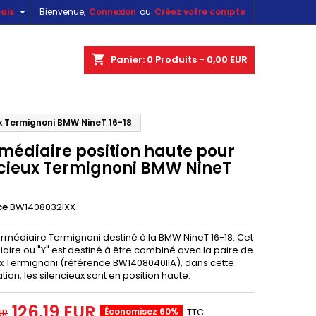

ais
Bienvenue,
Connexion
ou
Créez votre compte
×
×
×
shopping_cart
Panier:
0
Produits - 0,00 EUR
ux Termignoni BMW NineT 16-18
n
rmédiaire position haute pour
s
ncieux Termignoni BMW NineT
ce
BW1408032IXX
ermédiaire Termignoni destiné à la BMW NineT 16-18. Cet
aire ou "Y" est destiné à être combiné avec la paire de
ux Termignoni (référence BW1408040IIA), dans cette
tion, les silencieux sont en position haute.
126,19 EUR
Économisez 60%
TTC
UR