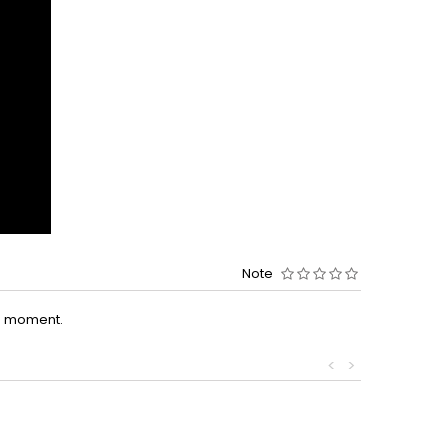
Note
le moment.
<
>