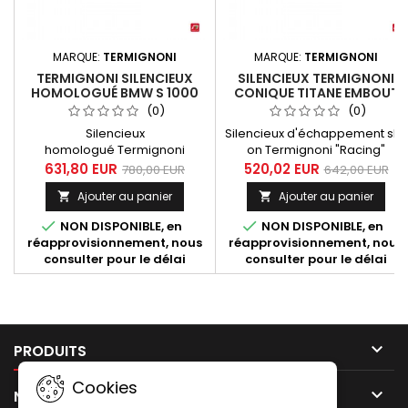
MARQUE:
TERMIGNONI
MARQUE:
TERMIGNONI
TERMIGNONI SILENCIEUX
SILENCIEUX TERMIGNONI
HOMOLOGUÉ BMW S 1000
CONIQUE TITANE EMBOUT
RR 2019-2020 TITANE NOIR -
ALUMINIUM CNC POUR BMW
(0)
(0)
CARBONE
S 1000 RR 2019-2020
Silencieux
Silencieux d'échappement slip
homologué Termignoni
on Termignoni "Racing"
destiné à la BMW S 1000 RR
adatable au collecteur
631,80 EUR
520,02 EUR
780,00 EUR
642,00 EUR
2019-2020. Ce silencieux se
d'origine pour BMW S 1000 RR
Ajouter au panier
Ajouter au panier


compose d'un tube de liaison
2019-2020. Très court dans le
inox, d'un silencieux avec
style Moto GP, de forme


NON DISPONIBLE, en
NON DISPONIBLE, en
enveloppe titane
conique avec une finition titan
réapprovisionnement, nous
réapprovisionnement, nous
avec traitement céramique
et un embout de
consulter pour le délai
consulter pour le délai
noir et d'un embout carbone.
silencieux aluminium usine
CNC et anodisé. Silencieux
équipé d'un réducteur de bruit
(db-killer) démontable.

PRODUITS
Cookies

NOTRE SOCIÉTÉ