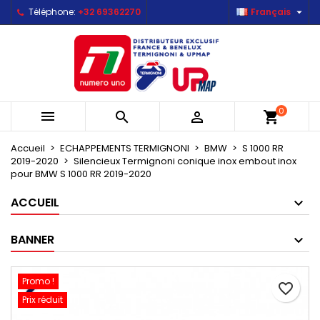

Téléphone:
+32 69362270
Français
×
×
×
Mes listes d'envies
Créer une liste d'envies
Connexion
Créer une nouvelle liste
add_circle_outline
Vous devez être connecté pour ajouter des produits
Nom de la liste d'envies
à votre liste d'envies.
0



shopping_cart
Annuler
Connexion
Annuler
Créer une liste d'envies
Accueil
ECHAPPEMENTS TERMIGNONI
BMW
S 1000 RR
2019-2020
Silencieux Termignoni conique inox embout inox
pour BMW S 1000 RR 2019-2020
ACCUEIL
BANNER
Promo !
favorite_border
Prix réduit