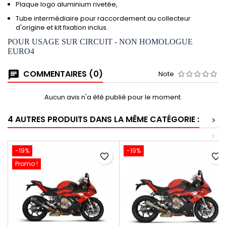
Plaque logo aluminium rivetée,
Tube intermédiaire pour raccordement au collecteur
d'origine et kit fixation inclus.
POUR USAGE SUR CIRCUIT - NON HOMOLOGUE
EURO4
COMMENTAIRES (0)
Note
Aucun avis n'a été publié pour le moment.
4 AUTRES PRODUITS DANS LA MÊME CATÉGORIE :
>
<
-19%
-19%
favorite_border
favorite_border
Promo !