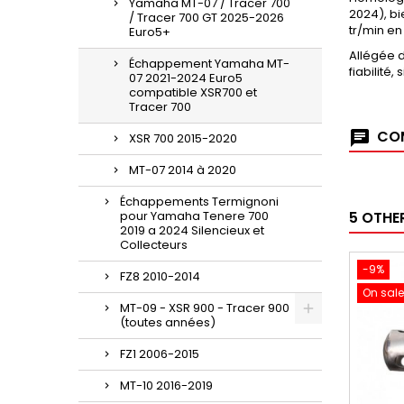
Yamaha MT-07 / Tracer 700
2024), b
/ Tracer 700 GT 2025-2026
tr/min en
Euro5+
Allégée d
Échappement Yamaha MT-
fiabilité
07 2021-2024 Euro5
compatible XSR700 et
Tracer 700
COM
XSR 700 2015-2020
MT-07 2014 à 2020
Échappements Termignoni
pour Yamaha Tenere 700
5 OTHE
2019 a 2024 Silencieux et
Collecteurs
-9%
FZ8 2010-2014
On sale
MT-09 - XSR 900 - Tracer 900
(toutes années)
FZ1 2006-2015
MT-10 2016-2019