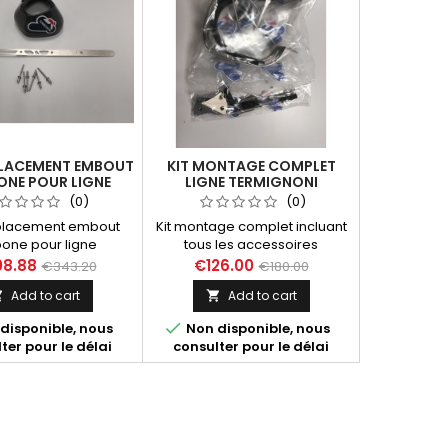
PLACEMENT EMBOUT
KIT MONTAGE COMPLET
NE POUR LIGNE
LIGNE TERMIGNONI
NONI Y104090...
Y104090...
(0)
(0)
mplacement embout
Kit montage complet incluant
one pour ligne
tous les accessoires
oni MT-07, XSR 700,
nécessaires pour les lignes
8.88
€126.00
€343.20
€180.00
CV, Y104090CVB ou
Termignoni destinées aux
Add to cart
Add to cart


TV, inclus embout
Yamaha MT07, Tracer, XSR,
x1, bande sous-rivet
références suivantes

disponible, nous
Non disponible, nous
vure laser du code
Y104090CV, Y104090CVB,
ter pour le délai
consulter pour le délai
gation EEC x1, rivet
Y104090TV.
 étanche inox x6.