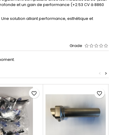
profonde et un gain de performance (+2.53 CV à 8860
. Une solution alliant performance, esthétique et
Grade
moment.
<
>
-19%
favorite_border
favorite_border
On sale!