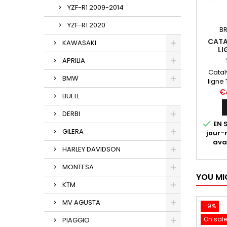
YZF-R1 2009-2014
YZF-R1 2020
BR
CATA
KAWASAKI
LI
APRILIA
Catal
BMW
ligne 
destin
€
BUELL
(tou
(toute
DERBI
not

EN S
certifi
GILERA
jour
ava
HARLEY DAVIDSON
MONTESA
YOU MI
KTM
MV AGUSTA
-9%
On sale
PIAGGIO