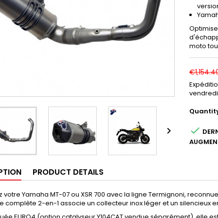
versio
Yamaha
Optimise
d'échapp
moto tou
€1,154.4
Expéditi
vendredi
Quantit


DERN
AUGMEN
PTION
PRODUCT DETAILS
 votre Yamaha MT-07 ou XSR 700 avec la ligne Termignoni, reconnue po
ne complète 2-en-1 associe un collecteur inox léger et un silencieux 
ée EURO4 (option catalyseur Y104CAT vendue séparément), elle es