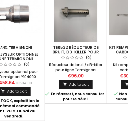
TER532 RÉDUCTEUR DE
KIT REM
AND:
TERMIGNONI
BRUIT, DB-KILLER POUR
CARBO
LYSEUR OPTIONNEL
LIGNE TERMIGNONI
TERMIG
(0)
GNE TERMIGNONI
Y104090... (MT-07, XSR
Y104090...
(0)
Réducteur de bruit / dB-killer
Kit re
700, TRACER 700)
pour ligne Termignoni
carb
yseur optionnel pour
Y104090... Compatibles avec
Termign
€96.00
€30
Termignoni Y104090...
les références
Y104090
ée aux Yamaha MT-07
458.64
€504.00
Add to cart

d'échappements suivantes :
Y104090
tes années), XSR 700
Y104090CV, Y104090CVB,
carbone 
Add to cart

s années). Fourni avec


En réassort, nous consulter
Non 
Y104090TV.
avec gra
ice d'installation et
pour le délai.
consul
TOCK, expédition le
d'homolo
cat d'homologation Euro
-même si commandé
borgne
4.
nt 12H du lundi au
vendredi.