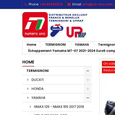
Phone:
+32 69362270
Email:
info@no-uno.com
M
C
S
add_circle_outline
Yo
Wi
Home
TERMIGNONI
YAMAHA
Termignon
Échappement Yamaha MT-07 2021-2024 Euro5 compa
HOME
On sale
Reduce
TERMIGNONI
DUCATI
HONDA
YAMAHA
NMAX 125 - NMAX 155 2017 2019