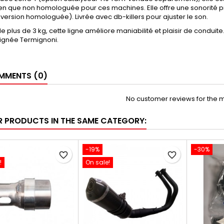
ien que non homologuée pour ces machines. Elle offre une sonorité 
 version homologuée). Livrée avec db-killers pour ajuster le son.
e plus de 3 kg, cette ligne améliore maniabilité et plaisir de conduite
, signée Termignoni.
MENTS (0)
No customer reviews for the 
R PRODUCTS IN THE SAME CATEGORY:
-19%
-30%
favorite_border
favorite_border
!
On sale!