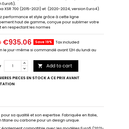
n Euro5);
 XSR 700 (2015-2021) et (2020-2024, version Euro4).
z performance et style grâce à cette ligne
ement haut de gamme, conçue pour sublimer votre
t en respectant les normes
€935.06
Save 19%
Tax included
0
on le jour-même si commandé avant 12H du lundi au
Add to cart
y

IERES PIECES EN STOCK A CE PRIX AVANT
TATION
ur sa qualité et son expertise. Fabriquée en Italie,
en titane ou carbone pour un design unique.
t également compatible avec les modèles Euro5 (2021-