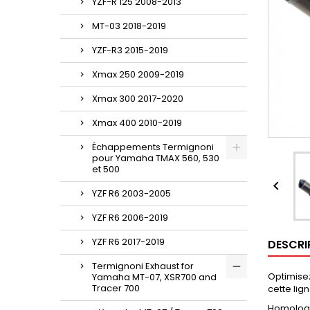
YZF-R 125 2008-2013
MT-03 2018-2019
YZF-R3 2015-2019
Xmax 250 2009-2019
Xmax 300 2017-2020
Xmax 400 2010-2019
Échappements Termignoni
pour Yamaha TMAX 560, 530
et 500

YZF R6 2003-2005
YZF R6 2006-2019
YZF R6 2017-2019
DESCRI
Termignoni Exhaust for
Optimisez
Yamaha MT-07, XSR700 and
Tracer 700
cette lig
Homologu