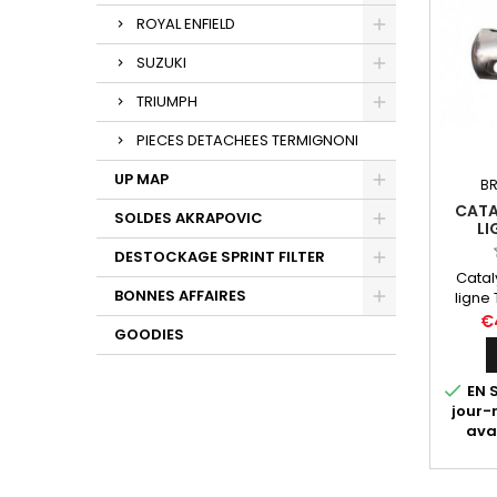
ROYAL ENFIELD
SUZUKI
TRIUMPH
PIECES DETACHEES TERMIGNONI
UP MAP
BR
CATA
SOLDES AKRAPOVIC
LI
DESTOCKAGE SPRINT FILTER
Catal
BONNES AFFAIRES
ligne 
destin
€
GOODIES
(tou
(toute
not

EN S
certifi
jour
ava