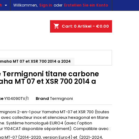

sh
Willkommen,
Sign in
oder
Erstellen Sie ein Konto
×
×
×
shopping_cart
Cart:
0
Artikel - €0.00
n
amaha MT 07 et XSR 700 2014 a 2024
t
e Termignoni titane carbone
ha MT 07 et XSR 700 2014 a
ce
Y104090TV/1
Brand
Termignoni
rmignoni 2-en-1 pour Yamaha MT-07 et XSR 700 (toutes
avec collecteur inox et silencieux hexagonal en titane
ne. Système homologué EURO4 (avec l'option
ur Y104CAT disponible séparément). Compatible avec :
 MT-07 (2014-2020, version Euro4) et (2021-2024,