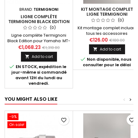
KIT MONTAGE COMPLET
BRAND:
TERMIGNONI
LIGNE TERMIGNONI
LIGNE COMPLÈTE
Y104090...
(0)
TERMIGNONI BLACK EDITION
NOIRE-CARBONE YAMAHA
(0)
Kit montage complet incluant
MT-07 ET XSR 700 2021-
tous les accessoires
Ligne complète Termignoni
2022
nécessaires pour les lignes
€126.00
€180.00
Black Edition pour Yamaha MT-
Termignoni destinées aux
07 (toutes années), XSR 700
€1,068.23
€1,318.80
Add to cart

Yamaha MT07, Tracer, XSR,
(toutes années). Système
références suivantes
Add to cart

homologué EURO 4 avec

Non disponible, nous
Y104090CV, Y104090CVB,
option Y104CAT (vendu
consulter pour le délai

EN STOCK, expédition le
Y104090TV.
séparément). Compatible
jour-même si commandé
avec les machines suivantes :
avant 12H du lundi au
Yamaha MT 07 2014 2015 2016
vendredi.
2017 2018 2019 2020, Yamaha
MT 07 2021 2022 2023 2024,
Yamaha XSR 700 2015 2016 2017
YOU MIGHT ALSO LIKE
<
>
2018 2019 2020, Yamaha XSR
700 2021...
-9%
favorite_border
favorite_border
On sale!