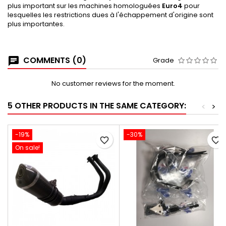
plus important sur les machines homologuées
Euro4
pour
lesquelles les restrictions dues à l'échappement d'origine sont
plus importantes.
COMMENTS (0)
Grade
No customer reviews for the moment.
5 OTHER PRODUCTS IN THE SAME CATEGORY:
<
>
-19%
-30%
favorite_border
favorite_border
On sale!