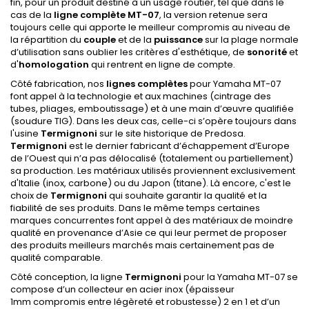
fin, pour un produit destiné à un usage routier, tel que dans le
cas de la
ligne complète MT-07
, la version retenue sera
toujours celle qui apporte le meilleur compromis au niveau de
la répartition du
couple
et de la
puissance
sur la plage normale
d’utilisation sans oublier les critères d'esthétique, de
sonorité
et
d'
homologation
qui rentrent en ligne de compte.
Côté fabrication, nos
lignes complètes
pour Yamaha MT-07
font appel à la technologie et aux machines (cintrage des
tubes, pliages, emboutissage) et à une main d’œuvre qualifiée
(soudure TIG). Dans les deux cas, celle-ci s’opère toujours dans
l'usine
Termignoni
sur le site historique de Predosa.
Termignoni
est le dernier fabricant d’échappement d’Europe
de l’Ouest qui n’a pas délocalisé (totalement ou partiellement)
sa production. Les matériaux utilisés proviennent exclusivement
d'Italie (inox, carbone) ou du Japon (titane). Là encore, c'est le
choix de
Termignoni
qui souhaite garantir la qualité et la
fiabilité de ses produits. Dans le même temps certaines
marques concurrentes font appel à des matériaux de moindre
qualité en provenance d’Asie ce qui leur permet de proposer
des produits meilleurs marchés mais certainement pas de
qualité comparable.
Côté conception, la ligne
Termignoni
pour la Yamaha MT-07 se
compose d’un collecteur en acier inox (épaisseur
1mm compromis entre légèreté et robustesse) 2 en 1 et d’un