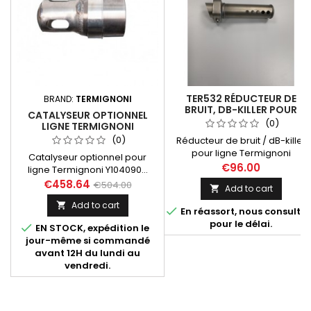
TER532 RÉDUCTEUR DE
BRAND:
TERMIGNONI
BRUIT, DB-KILLER POUR
CATALYSEUR OPTIONNEL
LIGNE TERMIGNONI
(0)
LIGNE TERMIGNONI
Y104090... (MT-07, XSR 700
Y104090...
(0)
Réducteur de bruit / dB-killer
TRACER 700)
pour ligne Termignoni
Catalyseur optionnel pour
Y104090... Compatibles avec
€96.00
ligne Termignoni Y104090...
les références
destinée aux Yamaha MT-07
€458.64
€504.00
Add to cart

d'échappements suivantes :
(toutes années), XSR 700
Y104090CV, Y104090CVB,
Add to cart

(toutes années). Fourni avec

En réassort, nous consulter
Y104090TV.
notice d'installation et certificat
pour le délai.

EN STOCK, expédition le
d'homologation Euro 4.
jour-même si commandé
avant 12H du lundi au
vendredi.