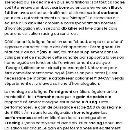
silencieux qui se décline en plusieurs finitions : soit tout
carbone
,
soit
titane
avec embout
carbone
ou encore en version
Black
Edition
avec collecteur traité noir et silencieux tout
carbone
pour ceux qui recherchent un look "vintage". Le silencieux est
équipé d'un
db killer
amovible correspondant aux normes
d'homologation et un second
db killer
est livré dans le colis
pour une utilisation racing ou sur circuit
Côté sonorité, la ligne émet un sond "chaud, ample et profond"
signature caractéristique des échappement
Termignoni
. Un
réducteur de bruit (
db-killer
) fournit en supplément dans le
colis permet de moduler cette sonorité par rapport à la version
homologuée en fonction de l'environnement ou du type
d'usage (utilisation sur circuit par exemple). Notez que pour
être complètement homologué (émission polluantes), il est
nécessaire de monter le
catalyseur
optionnel
Y104CAT
vendu
séparément et livré avec sa fiche d'homologation.
Le montage de la ligne
Termignoni
améliore également la
maniabilité de la
Yamaha
puisque le
gain de poids
par
rapport à l’élément d’origine est supérieur à
3 kg
. Côté
performances, le gain de puissance est de
2.53 cv
au régime
de 8.860 tr/mn dans la configuration
homologuée
. Les
performances
sont améliorées dans la configuration
«
racing
» (sans catalyseur et avec db-killer
racing
) pour une
utilisation sur circuit. Le gain en
performances
est également