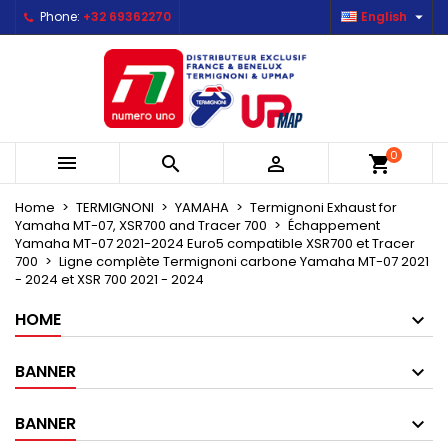

Phone:
+32 69362270
English
×
×
×
Mes listes d'envies
Create wishlist
Sign in
Créer une nouvelle liste
add_circle_outline
You need to be logged in to save products in your
Wishlist name
wishlist.
0



shopping_cart
Cancel
Sign in
Cancel
Create wishlist
Home
TERMIGNONI
YAMAHA
Termignoni Exhaust for
Yamaha MT-07, XSR700 and Tracer 700
Échappement
Yamaha MT-07 2021-2024 Euro5 compatible XSR700 et Tracer
700
Ligne complète Termignoni carbone Yamaha MT-07 2021
- 2024 et XSR 700 2021 - 2024
HOME
BANNER
BANNER