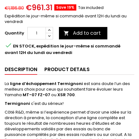
€961.31
Save 19%
Tax included
€1,186.80
Expédition le jour-même si commandé avant 12H du lundi au
vendredi
Add to cart
Quantity


EN STOCK, expédition le jour-même si commandé
avant 12H du lundi au vendredi
DESCRIPTION
PRODUCT DETAILS
La
ligne d’échappement Termignoni
est sans doute l’un des
meilleurs choix pour ceux qui souhaitent faire évoluer leurs
Yamaha
MT-07 FZ-07
ou
XSR 700
.
Termignoni
c'est du sérieux!
Côté R&D, même si l’expérience permet d’avoir une idée sur la
direction à prendre, la conception d’une ligne complète est
toujours le résultat de nombreuses heures d’études et de
développements validés par des essais au banc de
puissance complétés par des essais routiers ou sur circuit. A la