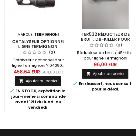
TER532 RÉDUCTEUR DE
MARQUE:
TERMIGNONI
BRUIT, DB-KILLER POUR
CATALYSEUR OPTIONNEL
LIGNE TERMIGNONI
(0)
LIGNE TERMIGNONI
Y104090... (MT-07, XSR 700
Y104090...
(0)
Réducteur de bruit / dB-killer
TRACER 700)
pour ligne Termignoni
Catalyseur optionnel pour
Y104090... Compatibles avec
96,00 EUR
ligne Termignoni Y104090...
les références
destinée aux Yamaha MT-07
458,64 EUR
504,00 EUR
Ajouter au panier

d'échappements suivantes :
(toutes années), XSR 700
Y104090CV, Y104090CVB,
Ajouter au panier

(toutes années). Fourni avec

En réassort, nous consulter
Y104090TV.
notice d'installation et certificat
pour le délai.

EN STOCK, expédition le
d'homologation Euro 4.
jour-même si commandé
avant 12H du lundi au
vendredi.