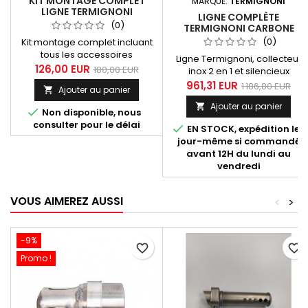
KIT MONTAGE COMPLET
MARQUE:
TERMIGNONI
LIGNE TERMIGNONI
LIGNE COMPLÈTE
Y104090...
(0)
TERMIGNONI CARBONE
YAMAHA MT-07 2021 - 2024
(0)
Kit montage complet incluant
ET XSR 700 2021 - 2024
tous les accessoires
Ligne Termignoni, collecteur
nécessaires pour les lignes
126,00 EUR
180,00 EUR
inox 2 en 1 et silencieux
Termignoni destinées aux
hexagonal tout carbone pour
961,31 EUR
1 186,80 EUR
Ajouter au panier

Yamaha MT07, Tracer, XSR,
Yamaha MT-07 et XSR 700,
références suivantes
Ajouter au panier

toutes années jusque 2022

Non disponible, nous
Y104090CV, Y104090CVB,
inclus. Homologué EURO 4
consulter pour le délai

Y104090TV.
EN STOCK, expédition le
avec option Y104CAT (vendu
jour-même si commandé
séparément). Compatible
avant 12H du lundi au
avec les machines suivantes :
vendredi
Yamaha MT 07 2014 - 2020,
Yamaha MT 07 2021 - 2022 -
2023 - 2024 (Euro5), Yamaha
VOUS AIMEREZ AUSSI
<
>
XSR 700 2015 - 2020 Yamaha
XSR 700...
-9%
favorite_border
favorite_border
Promo !