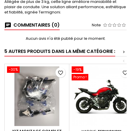
Allégée de plus de 3 kg, cette ligne améliore maniabilité et
plaisir de conduite. Une solution alliant performance, esthétique
et fiabilité, signée Termignoni.
COMMENTAIRES (0)
Note
Aucun avis n'a été publié pour le moment.
5 AUTRES PRODUITS DANS LA MÊME CATÉGORIE :
>
<
-30%
-19%
favorite_border
favorite_border
Promo !