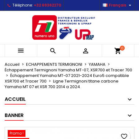

Téléphone:
+32 69362270
Français
×
×
×
Mes listes d'envies
Créer une liste d'envies
Connexion
Créer une nouvelle liste
add_circle_outline
Vous devez être connecté pour ajouter des produits
Nom de la liste d'envies
à votre liste d'envies.
0



shopping_cart
Annuler
Connexion
Annuler
Créer une liste d'envies
Accueil
ECHAPPEMENTS TERMIGNONI
YAMAHA
Échappement Termignoni Yamaha MT-07, XSR700 et Tracer 700
Échappement Yamaha MT-07 2021-2024 Euro5 compatible
XSR700 et Tracer 700
Ligne Termignoni titane carbone
Yamaha MT 07 et XSR 700 2014 a 2024
ACCUEIL
BANNER
Promo !
favorite_border