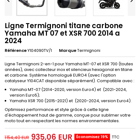


Ligne Termignoni titane carbone
Yamaha MT 07 et XSR 700 2014 a
2024
Référence
Y104090TV/1
Marque
Termignoni
Ligne Termignoni 2-en-1 pour Yamaha MT-07 et XSR 700 (toutes
années), avec collecteur inox et silencieux hexagonal en titane
et carbone. Système homologué EURO4 (avec l'option
catalyseur Y104CAT disponible séparément). Compatible avec :
Yamaha MT-07 (2014-2020, version Euro4) et (2021-2024,
version Euro5);
Yamaha XSR 700 (2015-2021) et (2020-2024, version Euro4).
Optimisez performance et style grâce à cette ligne
d'échappement haut de gamme, conçue pour sublimer votre
moto tout en respectant les normes environnementales.
935,06 EUR
Économisez 19%
TTC
1 154,40 EUR