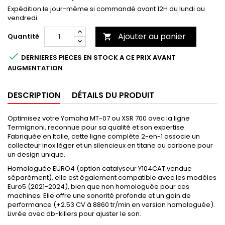
Expédition le jour-même si commandé avant 12H du lundi au
vendredi
Ajouter au panier
Quantité


DERNIERES PIECES EN STOCK A CE PRIX AVANT
AUGMENTATION
DESCRIPTION
DÉTAILS DU PRODUIT
Optimisez votre Yamaha MT-07 ou XSR 700 avec la ligne
Termignoni, reconnue pour sa qualité et son expertise.
Fabriquée en Italie, cette ligne complète 2-en-1 associe un
collecteur inox léger et un silencieux en titane ou carbone pour
un design unique.
Homologuée EURO4 (option catalyseur Y104CAT vendue
séparément), elle est également compatible avec les modèles
Euro5 (2021-2024), bien que non homologuée pour ces
machines. Elle offre une sonorité profonde et un gain de
performance (+2.53 CV à 8860 tr/min en version homologuée).
Livrée avec db-killers pour ajuster le son.