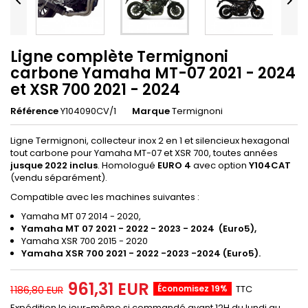


Ligne complète Termignoni
carbone Yamaha MT-07 2021 - 2024
et XSR 700 2021 - 2024
Référence
Y104090CV/1
Marque
Termignoni
Ligne Termignoni, collecteur inox 2 en 1 et silencieux hexagonal
tout carbone pour Yamaha MT-07 et XSR 700, toutes années
jusque 2022 inclus
. Homologué
EURO 4
avec option
Y104CAT
(vendu séparément).
Compatible avec les machines suivantes :
Yamaha MT 07 2014 - 2020,
Yamaha MT 07 2021 - 2022 - 2023 - 2024 (Euro5),
Yamaha XSR 700 2015 - 2020
Yamaha XSR 700 2021 - 2022 -2023 -2024 (Euro5).
961,31 EUR
Économisez 19%
TTC
1 186,80 EUR
Expédition le jour-même si commandé avant 12H du lundi au