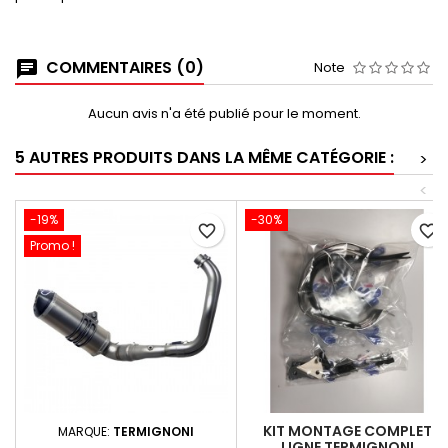
COMMENTAIRES (0)
Note
Aucun avis n'a été publié pour le moment.
5 AUTRES PRODUITS DANS LA MÊME CATÉGORIE :
>
<
-19%
-30%
favorite_border
favorite_border
Promo !
KIT MONTAGE COMPLET
MARQUE:
TERMIGNONI
LIGNE TERMIGNONI