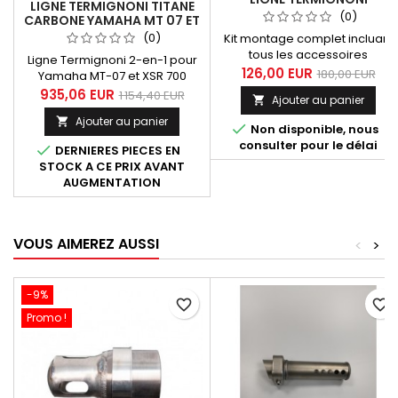
LIGNE TERMIGNONI TITANE
Y104090...
(0)
CARBONE YAMAHA MT 07 ET
XSR 700 2014 A 2024
(0)
Kit montage complet incluant
tous les accessoires
Ligne Termignoni 2-en-1 pour
nécessaires pour les lignes
126,00 EUR
180,00 EUR
Yamaha MT-07 et XSR 700
Termignoni destinées aux
(toutes années), avec
935,06 EUR
1 154,40 EUR
Ajouter au panier

Yamaha MT07, Tracer, XSR,
collecteur inox et silencieux
références suivantes
Ajouter au panier

hexagonal en titane et

Non disponible, nous
Y104090CV, Y104090CVB,
carbone. Système homologué
consulter pour le délai

DERNIERES PIECES EN
Y104090TV.
EURO4 (avec l'option
STOCK A CE PRIX AVANT
catalyseur Y104CAT disponible
AUGMENTATION
séparément). Compatible
avec : Yamaha MT-07 (2014-
2020, version Euro4) et (2021-
2024, version Euro5); Yamaha
VOUS AIMEREZ AUSSI
<
>
XSR 700 (2015-2021) et (2020-
2024,...
-9%
favorite_border
favorite_border
Promo !