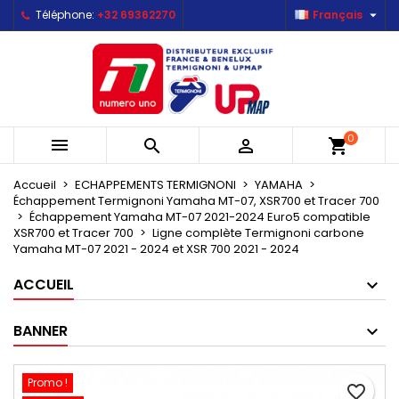

Téléphone:
+32 69362270
Français
×
×
×
Mes listes d'envies
Créer une liste d'envies
Connexion
Créer une nouvelle liste
add_circle_outline
Vous devez être connecté pour ajouter des produits
Nom de la liste d'envies
à votre liste d'envies.
0



shopping_cart
Annuler
Connexion
Annuler
Créer une liste d'envies
Accueil
ECHAPPEMENTS TERMIGNONI
YAMAHA
Échappement Termignoni Yamaha MT-07, XSR700 et Tracer 700
Échappement Yamaha MT-07 2021-2024 Euro5 compatible
XSR700 et Tracer 700
Ligne complète Termignoni carbone
Yamaha MT-07 2021 - 2024 et XSR 700 2021 - 2024
ACCUEIL
BANNER
Promo !
favorite_border