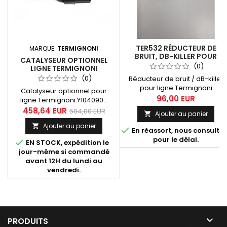
TER532 RÉDUCTEUR DE
MARQUE:
TERMIGNONI
BRUIT, DB-KILLER POUR
CATALYSEUR OPTIONNEL
LIGNE TERMIGNONI
(0)
LIGNE TERMIGNONI
Y104090... (MT-07, XSR 700
Y104090...
(0)
Réducteur de bruit / dB-killer
TRACER 700)
pour ligne Termignoni
Catalyseur optionnel pour
Y104090... Compatibles avec
96,00 EUR
ligne Termignoni Y104090...
les références
destinée aux Yamaha MT-07
458,64 EUR
504,00 EUR
Ajouter au panier

d'échappements suivantes :
(toutes années), XSR 700
Y104090CV, Y104090CVB,
Ajouter au panier

(toutes années). Fourni avec

En réassort, nous consulter
Y104090TV.
notice d'installation et certificat
pour le délai.

EN STOCK, expédition le
d'homologation Euro 4.
jour-même si commandé
avant 12H du lundi au
vendredi.

PRODUITS