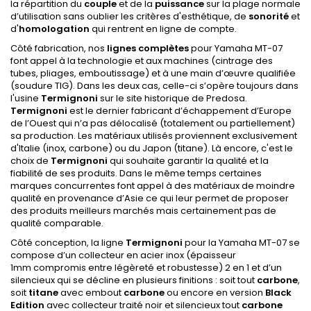
la répartition du
couple
et de la
puissance
sur la plage normale
d’utilisation sans oublier les critères d'esthétique, de
sonorité
et
d'
homologation
qui rentrent en ligne de compte.
Côté fabrication, nos
lignes complètes
pour Yamaha MT-07
font appel à la technologie et aux machines (cintrage des
tubes, pliages, emboutissage) et à une main d’œuvre qualifiée
(soudure TIG). Dans les deux cas, celle-ci s’opère toujours dans
l'usine
Termignoni
sur le site historique de Predosa.
Termignoni
est le dernier fabricant d’échappement d’Europe
de l’Ouest qui n’a pas délocalisé (totalement ou partiellement)
sa production. Les matériaux utilisés proviennent exclusivement
d'Italie (inox, carbone) ou du Japon (titane). Là encore, c'est le
choix de
Termignoni
qui souhaite garantir la qualité et la
fiabilité de ses produits. Dans le même temps certaines
marques concurrentes font appel à des matériaux de moindre
qualité en provenance d’Asie ce qui leur permet de proposer
des produits meilleurs marchés mais certainement pas de
qualité comparable.
Côté conception, la ligne
Termignoni
pour la Yamaha MT-07 se
compose d’un collecteur en acier inox (épaisseur
1mm compromis entre légèreté et robustesse) 2 en 1 et d’un
silencieux qui se décline en plusieurs finitions : soit tout
carbone
,
soit
titane
avec embout
carbone
ou encore en version
Black
Edition
avec collecteur traité noir et silencieux tout
carbone