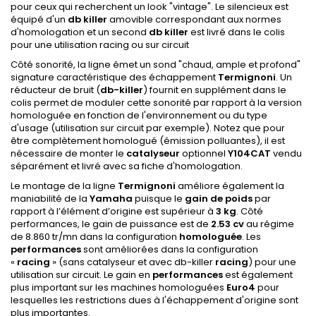
pour ceux qui recherchent un look "vintage". Le silencieux est
équipé d'un
db killer
amovible correspondant aux normes
d'homologation et un second
db killer
est livré dans le colis
pour une utilisation racing ou sur circuit
Côté sonorité, la ligne émet un sond "chaud, ample et profond"
signature caractéristique des échappement
Termignoni
. Un
réducteur de bruit (
db-killer
) fournit en supplément dans le
colis permet de moduler cette sonorité par rapport à la version
homologuée en fonction de l'environnement ou du type
d'usage (utilisation sur circuit par exemple). Notez que pour
être complètement homologué (émission polluantes), il est
nécessaire de monter le
catalyseur
optionnel
Y104CAT
vendu
séparément et livré avec sa fiche d'homologation.
Le montage de la ligne
Termignoni
améliore également la
maniabilité de la
Yamaha
puisque le
gain de poids
par
rapport à l’élément d’origine est supérieur à
3 kg
. Côté
performances, le gain de puissance est de
2.53 cv
au régime
de 8.860 tr/mn dans la configuration
homologuée
. Les
performances
sont améliorées dans la configuration
«
racing
» (sans catalyseur et avec db-killer
racing
) pour une
utilisation sur circuit. Le gain en
performances
est également
plus important sur les machines homologuées
Euro4
pour
lesquelles les restrictions dues à l'échappement d'origine sont
plus importantes.