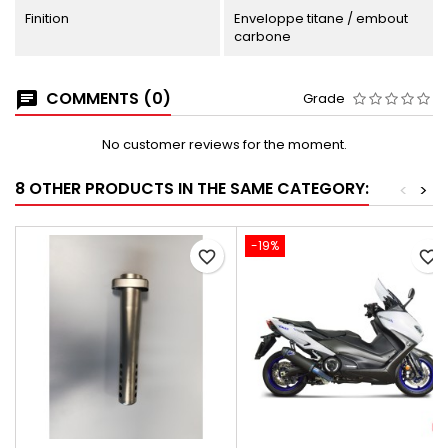
Finition
Enveloppe titane / embout
carbone
COMMENTS (0)
Grade
No customer reviews for the moment.
8 OTHER PRODUCTS IN THE SAME CATEGORY:
<
>
-19%
favorite_border
favorite_border