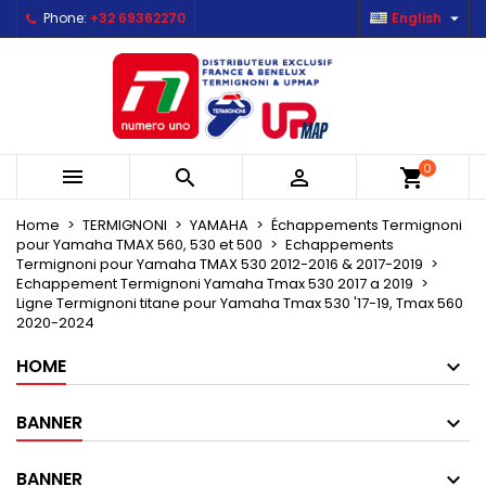

Phone:
+32 69362270
English
×
×
×
Mes listes d'envies
Create wishlist
Sign in
Créer une nouvelle liste
add_circle_outline
You need to be logged in to save products in your
Wishlist name
wishlist.
0



shopping_cart
Cancel
Sign in
Cancel
Create wishlist
Home
TERMIGNONI
YAMAHA
Échappements Termignoni
pour Yamaha TMAX 560, 530 et 500
Echappements
Termignoni pour Yamaha TMAX 530 2012-2016 & 2017-2019
Echappement Termignoni Yamaha Tmax 530 2017 a 2019
Ligne Termignoni titane pour Yamaha Tmax 530 '17-19, Tmax 560
2020-2024
HOME
BANNER
BANNER