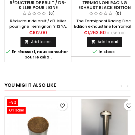
RÉDUCTEUR DE BRUIT / DB-
TERMIGNONI RACING
KILLER POUR LIGNE
EXHAUST BLACK EDITION
TERMIGNONI Y113 (YA. TMAX
TITANIUM YAMAHA TMAX
(0)
(0)
530 2017-2019, TMAX 560
560 2020-2024
Réducteur de bruit / dB-killer
The Termignoni Racing Black
2020)
pour ligne Termignoni Y113 YA.
Edition exhaust line for Yamaha
Tmax 530 2017-2019 / 560
Tmax 560 (2020-2024)
€102.00
€1,263.60
€1,560.00
2020-2024 Compatible avec
features a black-treated 2-in-1
Add to cart
Add to cart


les références de lignes
stainless steel collector and a
Termignoni suivantes:
short hexagonal black titanium


En réassort, nous consulter
In stock
Y11309000BCC, Y11309000ICC,
silencer with a carbon tip. It
pour le délai.
Y11309000ITC.
includes a heat protection
system with the Termignoni
logo laser-engraved and a
discreet silencer mounting
system without a clamp.
YOU MIGHT ALSO LIKE
<
>
Designed for...
-9%
favorite_border
favorite_border
On sale!