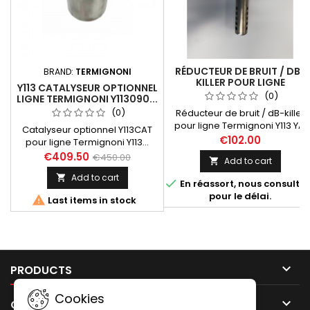
RÉDUCTEUR DE BRUIT / DB-
BRAND:
TERMIGNONI
KILLER POUR LIGNE
Y113 CATALYSEUR OPTIONNEL
TERMIGNONI Y113 (YA. TMAX
(0)
LIGNE TERMIGNONI Y113090...
530 2017-2019, TMAX 560
(0)
Réducteur de bruit / dB-killer
2020)
pour ligne Termignoni Y113 YA.
Catalyseur optionnel Y113CAT
Tmax 530 2017-2019 / 560
€102.00
pour ligne Termignoni Y113...
2020-2024 Compatible avec
destinée au Yamaha Tmax 530,
€409.50
€450.00
Add to cart

les références de lignes
Tmax 530 DX et SX année 2017
Termignoni suivantes:
Add to cart

à 2019. Livré avec notice

En réassort, nous consulter
Y11309000BCC, Y11309000ICC,
d'installation et certificat
pour le délai.

Last items in stock
Y11309000ITC.
d'homologation Euro 4.

PRODUCTS
Cookies

OUR COMPANY