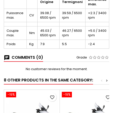
Origine
Termignoni
max.
Puissance
39.08 /
39.59 / 6500
+2.3 / 3400
CV
max.
6500 rpm
rpm
rpm
Couple
45.03 /
46.27 / 6500
+5.0 / 3400
Nm
max.
6500 rpm
rpm
rpm
Poids
Kg
7.9
5.5
-2.4
COMMENTS (0)
Grade
No customer reviews for the moment.
8 OTHER PRODUCTS IN THE SAME CATEGORY:
<
>
-19%
-19%
favorite_border
favorite_border