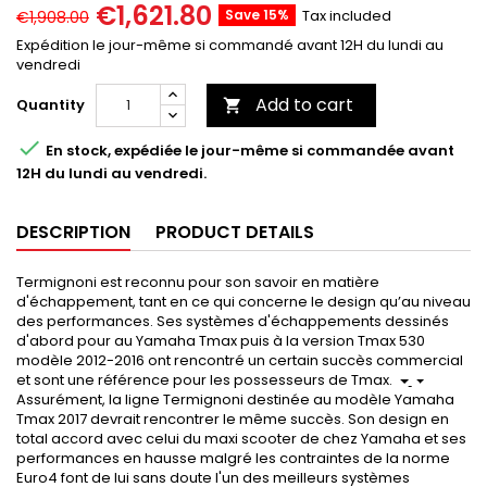
€1,621.80
Save 15%
Tax included
€1,908.00
Expédition le jour-même si commandé avant 12H du lundi au
vendredi
Add to cart
Quantity


En stock, expédiée le jour-même si commandée avant
12H du lundi au vendredi.
DESCRIPTION
PRODUCT DETAILS
Termignoni est reconnu pour son savoir en matière
d'échappement, tant en ce qui concerne le design qu’au niveau
des performances. Ses systèmes d'échappements dessinés
d'abord pour au Yamaha Tmax puis à la version Tmax 530
modèle 2012-2016 ont rencontré un certain succès commercial
et sont une référence pour les possesseurs de Tmax.
Assurément, la ligne Termignoni destinée au modèle Yamaha
Tmax 2017 devrait rencontrer le même succès. Son design en
total accord avec celui du maxi scooter de chez Yamaha et ses
performances en hausse malgré les contraintes de la norme
Euro4 font de lui sans doute l'un des meilleurs systèmes