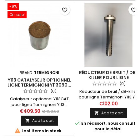
-9%
favorite_border
favorite_border
On sale!
RÉDUCTEUR DE BRUIT / DB-
BRAND:
TERMIGNONI
KILLER POUR LIGNE
Y113 CATALYSEUR OPTIONNEL
TERMIGNONI Y113 (YA. TMAX
(0)
LIGNE TERMIGNONI Y113090...
530 2017-2019, TMAX 560
(0)
Réducteur de bruit / dB-killer
2020)
pour ligne Termignoni Y113 YA.
Catalyseur optionnel Y113CAT
Tmax 530 2017-2019 / 560
€102.00
pour ligne Termignoni Y113...
2020-2024 Compatible avec
destinée au Yamaha Tmax 530,
€409.50
€450.00
Add to cart

les références de lignes
Tmax 530 DX et SX année 2017
Termignoni suivantes:
Add to cart

à 2019. Livré avec notice

En réassort, nous consulter
Y11309000BCC, Y11309000ICC,
d'installation et certificat
pour le délai.

Last items in stock
Y11309000ITC.
d'homologation Euro 4.