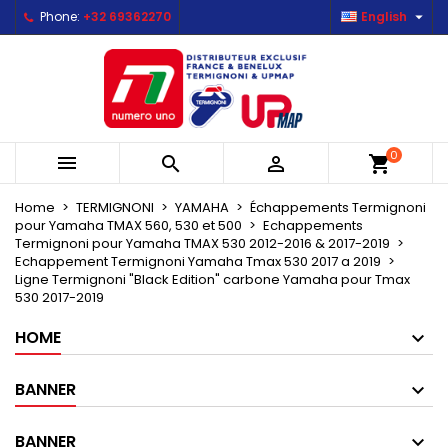

Phone:
+32 69362270
English
×
×
×
Mes listes d'envies
Create wishlist
Sign in
Créer une nouvelle liste
add_circle_outline
You need to be logged in to save products in your
Wishlist name
wishlist.
0



shopping_cart
Cancel
Sign in
Cancel
Create wishlist
Home
TERMIGNONI
YAMAHA
Échappements Termignoni
pour Yamaha TMAX 560, 530 et 500
Echappements
Termignoni pour Yamaha TMAX 530 2012-2016 & 2017-2019
Echappement Termignoni Yamaha Tmax 530 2017 a 2019
Ligne Termignoni "Black Edition" carbone Yamaha pour Tmax
530 2017-2019
HOME
BANNER
BANNER