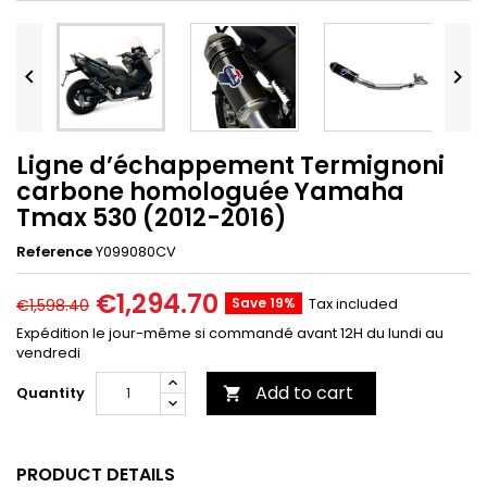


Ligne d’échappement Termignoni
carbone homologuée Yamaha
Tmax 530 (2012-2016)
Reference
Y099080CV
€1,294.70
Save 19%
Tax included
€1,598.40
Expédition le jour-même si commandé avant 12H du lundi au
vendredi
Add to cart
Quantity

PRODUCT DETAILS