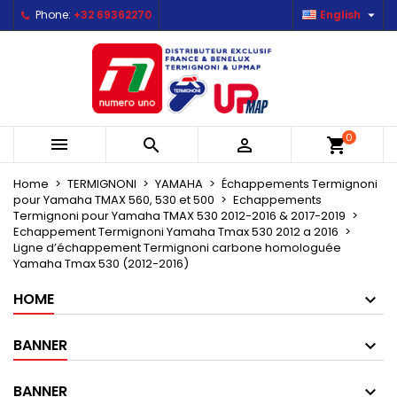

Phone:
+32 69362270
English
×
×
×
Mes listes d'envies
Create wishlist
Sign in
Créer une nouvelle liste
add_circle_outline
You need to be logged in to save products in your
Wishlist name
wishlist.
0



shopping_cart
Cancel
Sign in
Cancel
Create wishlist
Home
TERMIGNONI
YAMAHA
Échappements Termignoni
pour Yamaha TMAX 560, 530 et 500
Echappements
Termignoni pour Yamaha TMAX 530 2012-2016 & 2017-2019
Echappement Termignoni Yamaha Tmax 530 2012 a 2016
Ligne d’échappement Termignoni carbone homologuée
Yamaha Tmax 530 (2012-2016)
HOME
BANNER
BANNER