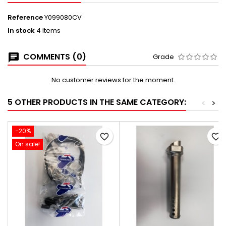
Reference
Y099080CV
In stock
4 Items
COMMENTS (0)
Grade
No customer reviews for the moment.
5 OTHER PRODUCTS IN THE SAME CATEGORY:
<
>
-20%
favorite_border
favorite_border
On sale!