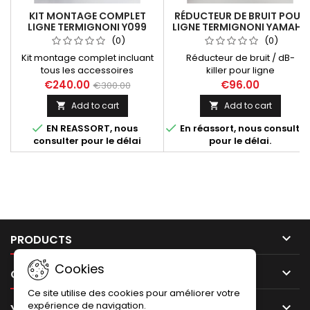
KIT MONTAGE COMPLET
RÉDUCTEUR DE BRUIT POUR
LIGNE TERMIGNONI Y099
LIGNE TERMIGNONI YAMAHA
TMAX 530
(0)
(0)
Kit montage complet incluant
Réducteur de bruit / dB-
tous les accessoires
killer pour ligne
nécessaires à l'installation des
Termignoni homologuée Tmax
€240.00
€96.00
€300.00
lignes complètes Termignoni
500 et 530. Compatible avec:
Add to cart
Add to cart


Tmax 530 2012-2016 (réf. Y099).
Ligne Termignoni homologuée
Yamaha Tmax 500 (01-03) et


EN REASSORT, nous
En réassort, nous consulter
(08-11): Y097080IV, Ligne
consulter pour le délai
pour le délai.
Termignoni homologuée
Yamaha Tmax 530 2012-2016:
Y099080CV, Y099080CVB.

PRODUCTS
Cookies

OUR COMPANY
Ce site utilise des cookies pour améliorer votre
expérience de navigation.

YOUR ACCOUNT