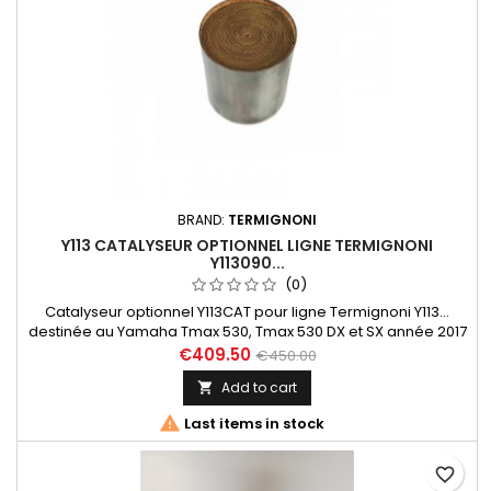
BRAND:
TERMIGNONI
Y113 CATALYSEUR OPTIONNEL LIGNE TERMIGNONI
Y113090...
(0)
Catalyseur optionnel Y113CAT pour ligne Termignoni Y113...
destinée au Yamaha Tmax 530, Tmax 530 DX et SX année 2017
à 2019. Livré avec notice d'installation et certificat
€409.50
€450.00
d'homologation Euro 4.
Add to cart


Last items in stock
favorite_border