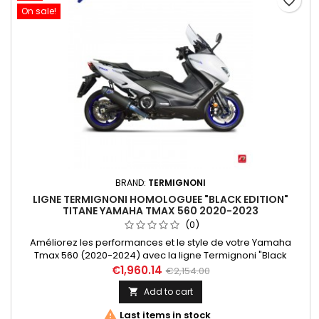
favorite_border
On sale!
BRAND:
TERMIGNONI
LIGNE TERMIGNONI HOMOLOGUEE "BLACK EDITION"
TITANE YAMAHA TMAX 560 2020-2023
(0)
Améliorez les performances et le style de votre Yamaha
Tmax 560 (2020-2024) avec la ligne Termignoni "Black
Edition". Fabriquée en titane de haute qualité, cette ligne
€1,960.14
€2,154.00
d'échappement homologuée EURO5 est conçue pour offrir
Add to cart

une sonorité profonde et un gain de puissance significatif.
Son design élégant et noir mat s'intègre parfaitement à votre

Last items in stock