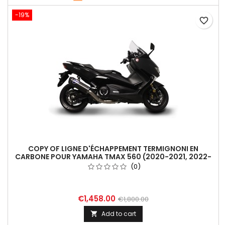
Tmax, lui...
-19%
favorite_border
COPY OF LIGNE D'ÉCHAPPEMENT TERMIGNONI EN
CARBONE POUR YAMAHA TMAX 560 (2020-2021, 2022-
2024)
(0)
€1,458.00
€1,800.00
Add to cart
