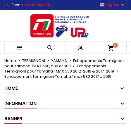

Phone:
+32 69362270
English
×
×
×
×
Mes listes d'envies
((modalTitle))
Create wishlist
Sign in
Créer une nouvelle liste
add_circle_outline
((confirmMessage))
You need to be logged in to save products in your
Wishlist name
wishlist.
((cancelText))
((modalDeleteText))
0



shopping_cart
Cancel
Sign in
Cancel
Create wishlist
Home
TERMIGNONI
YAMAHA
Échappements Termignoni
pour Yamaha TMAX 560, 530 et 500
Echappements
Termignoni pour Yamaha TMAX 530 2012-2016 & 2017-2019
Echappement Termignoni Yamaha Tmax 530 2017 a 2019
HOME
INFORMATION
BANNER