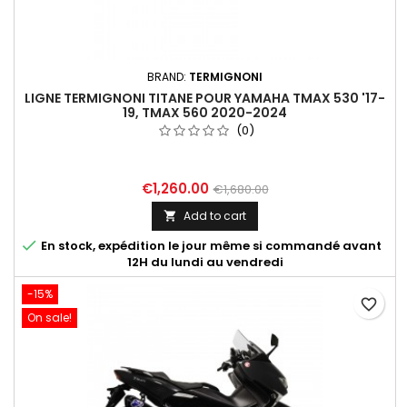
BRAND:
TERMIGNONI
LIGNE TERMIGNONI TITANE POUR YAMAHA TMAX 530 '17-
19, TMAX 560 2020-2024
(0)
€1,260.00
€1,680.00
Add to cart


En stock, expédition le jour même si commandé avant
12H du lundi au vendredi
-15%
favorite_border
On sale!