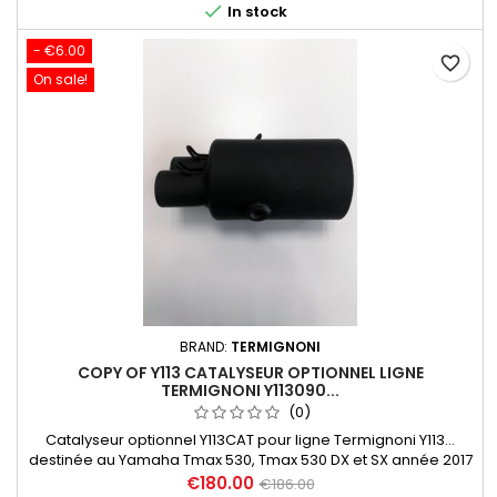

In stock
- €6.00
favorite_border
On sale!
BRAND:
TERMIGNONI
COPY OF Y113 CATALYSEUR OPTIONNEL LIGNE
TERMIGNONI Y113090...
(0)
Catalyseur optionnel Y113CAT pour ligne Termignoni Y113...
destinée au Yamaha Tmax 530, Tmax 530 DX et SX année 2017
à 2019. Livré avec notice d'installation et certificat
€180.00
€186.00