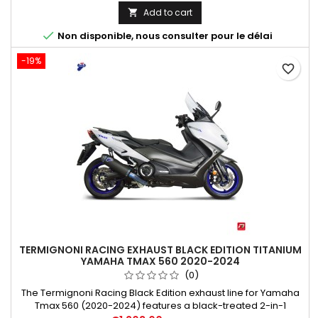
d'homologation Euro 4.
Add to cart


Non disponible, nous consulter pour le délai
-19%
favorite_border
TERMIGNONI RACING EXHAUST BLACK EDITION TITANIUM
YAMAHA TMAX 560 2020-2024
(0)
The Termignoni Racing Black Edition exhaust line for Yamaha
Tmax 560 (2020-2024) features a black-treated 2-in-1