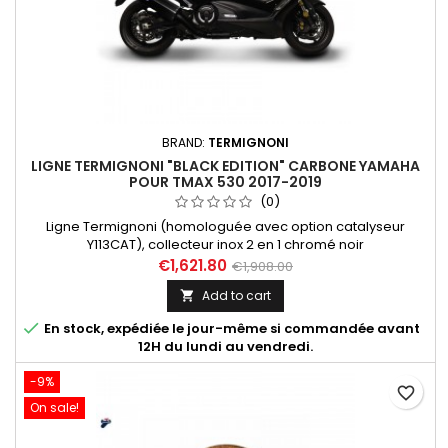
BRAND:
TERMIGNONI
LIGNE TERMIGNONI "BLACK EDITION" CARBONE YAMAHA
POUR TMAX 530 2017-2019
(0)
Ligne Termignoni (homologuée avec option catalyseur
Y113CAT), collecteur inox 2 en 1 chromé noir
et silencieux "Scream" court tout carbone pour Yamaha Tmax
€1,621.80
€1,908.00
530 2017-2019. Compatible avec les modèles suivants :
Add to cart

Yamaha Tmax 530 2017, 2018, 2019; Yamaha Tmax 530 DX 2017,
2018, 2019; Yamaha Tmax 530 SX 2017, 2018, 2019.

En stock, expédiée le jour-même si commandée avant
12H du lundi au vendredi.
-9%
favorite_border
On sale!