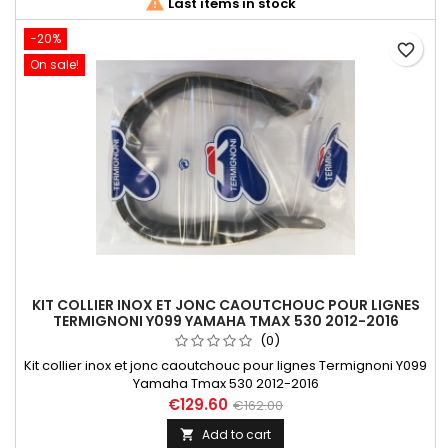

Last items in stock
-20%
favorite_border
On sale!
KIT COLLIER INOX ET JONC CAOUTCHOUC POUR LIGNES
TERMIGNONI Y099 YAMAHA TMAX 530 2012-2016
(0)
Kit collier inox et jonc caoutchouc pour lignes Termignoni Y099
Yamaha Tmax 530 2012-2016
€129.60
€162.00
Add to cart
