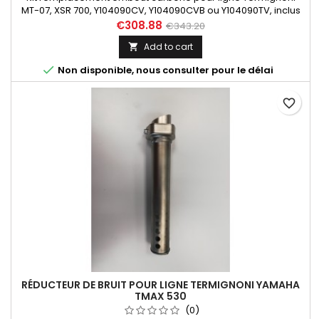
MT-07, XSR 700, Y104090CV, Y104090CVB ou Y104090TV, inclus
embout carbone x1, bande sous-rivet avec gravure laser du
€308.88
€343.20
code d'homologation EEC x1, rivet borgne étanche inox x6.
Add to cart


Non disponible, nous consulter pour le délai
favorite_border
RÉDUCTEUR DE BRUIT POUR LIGNE TERMIGNONI YAMAHA
TMAX 530
(0)