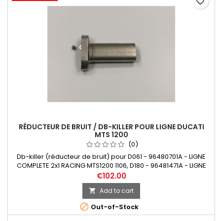
favorite_border
RÉDUCTEUR DE BRUIT / DB-KILLER POUR LIGNE DUCATI
MTS 1200
(0)
Db-killer (réducteur de bruit) pour D061 - 96480701A - LIGNE
COMPLETE 2x1 RACING MTS1200 1106, D180 - 96481471A - LIGNE
COMPLETE 2x1 RACING MTS1200 1504. Vis de fixation incluse.
€102.00
Add to cart


Out-of-Stock