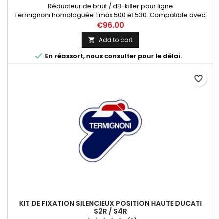
Réducteur de bruit / dB-killer pour ligne
Termignoni homologuée Tmax 500 et 530. Compatible avec:
Ligne Termignoni homologuée Yamaha Tmax 500 (01-03) et
€96.00
(08-11): Y097080IV, Ligne Termignoni homologuée Yamaha
Add to cart

Tmax 530 2012-2016: Y099080CV, Y099080CVB.

En réassort, nous consulter pour le délai.
favorite_border
KIT DE FIXATION SILENCIEUX POSITION HAUTE DUCATI
S2R / S4R