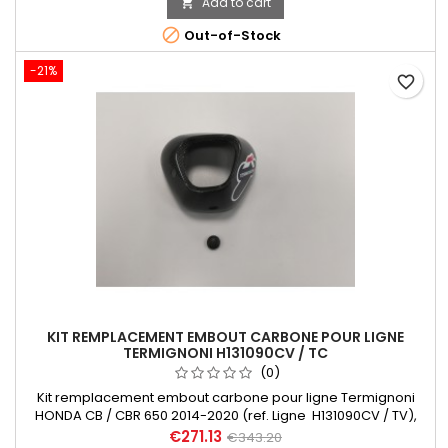
Add to cart

96481461A, paire silencieux racing Ducati Monster 821 (1502).

Out-of-Stock
-21%
favorite_border
KIT REMPLACEMENT EMBOUT CARBONE POUR LIGNE
TERMIGNONI H131090CV / TC
(0)
Kit remplacement embout carbone pour ligne Termignoni
HONDA CB / CBR 650 2014-2020 (ref. Ligne H131090CV / TV),
inclus embout carbone x1, bande sous-rivet avec gravure
€271.13
€343.20