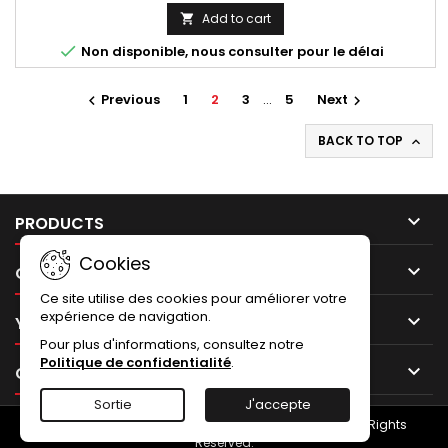
laser du code d'homologation EEC x1, rivet borgne étanche
Add to cart

inox x7, 1 sticker logo Termignoni résistant à la chaleur).

Non disponible, nous consulter pour le délai
Previous
1
2
3
…
5
Next


BACK TO TOP


PRODUCTS
Cookies

OUR COMPANY
Ce site utilise des cookies pour améliorer votre
expérience de navigation.

YOUR ACCOUNT
Pour plus d'informations, consultez notre
Politique de confidentialité
.

CONTACT
Sortie
J'accepte
© Copyright 2026 NUMERO UNO - Termignoni.store. All Rights
Reserved.