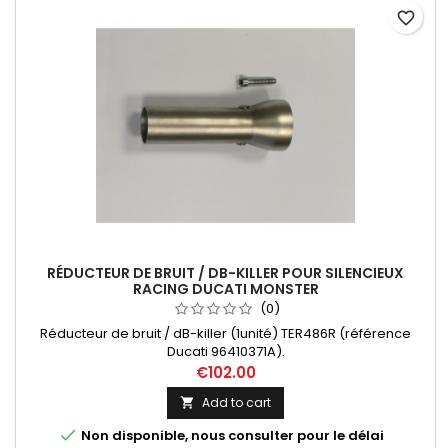
favorite_border
RÉDUCTEUR DE BRUIT / DB-KILLER POUR SILENCIEUX
RACING DUCATI MONSTER
(0)
Réducteur de bruit / dB-killer (1unité) TER486R (référence
Ducati 96410371A).
€102.00
Add to cart


Non disponible, nous consulter pour le délai