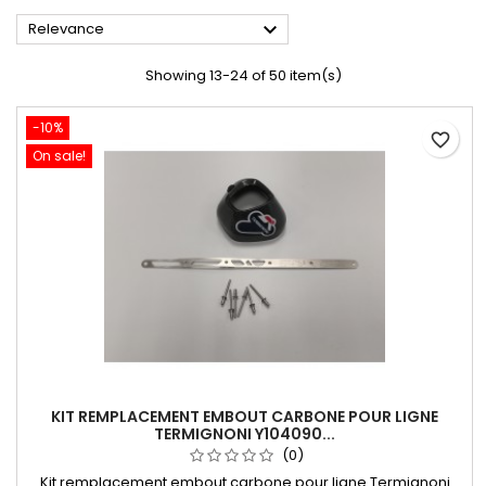

Relevance
Showing 13-24 of 50 item(s)
-10%
favorite_border
On sale!
KIT REMPLACEMENT EMBOUT CARBONE POUR LIGNE
TERMIGNONI Y104090...
(0)
Kit remplacement embout carbone pour ligne Termignoni