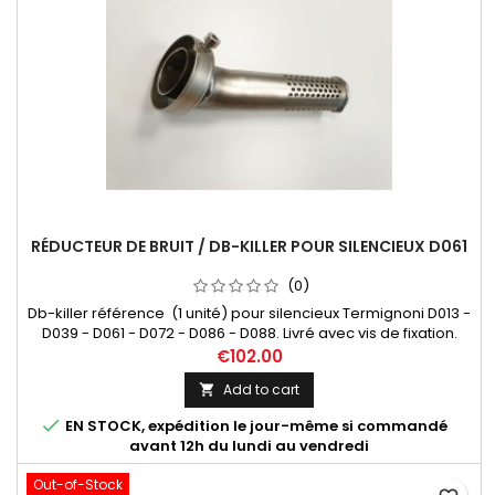
RÉDUCTEUR DE BRUIT / DB-KILLER POUR SILENCIEUX D061
(0)
Db-killer référence (1 unité) pour silencieux Termignoni D013 -
D039 - D061 - D072 - D086 - D088. Livré avec vis de fixation.
€102.00
Add to cart


EN STOCK, expédition le jour-même si commandé
avant 12h du lundi au vendredi
Out-of-Stock