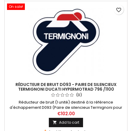
On sale!
favorite_border
RÉDUCTEUR DE BRUIT D093 - PAIRE DE SILENCIEUX
TERMIGNONI DUCATI HYPERMOTRAD 796 /1100
(0)
Réducteur de bruit (1 unité) destiné à la référence
d'échappement D093 (Paire de silencieux Termignoni pour
Ducati Hypermotard 796 /1100).
€102.00
Add to cart
