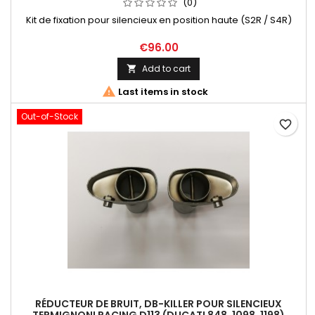
(0)
Kit de fixation pour silencieux en position haute (S2R / S4R)
€96.00
Add to cart


Last items in stock
Out-of-Stock
favorite_border
RÉDUCTEUR DE BRUIT, DB-KILLER POUR SILENCIEUX