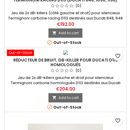
TERMIGNONI RACING D113 (DUCATI 848, 1098, 1198)
(0)
Jeu de 2x dB-killers (côté gauche et droit) pour silencieux
Termignoni carbone racing D113 destinés aux Ducati 848, 848
Evo, 1098, 1198.
€192.00
Add to cart


Out-of-Stock
Out-of-Stock
favorite_border
RÉDUCTEUR DE BRUIT, DB-KILLER POUR DUCATI D113
HOMOLOGUÉS
(0)
Jeu de 2x dB-killers gauche et droit pour silencieux
Termignoni carbone homologués D113 destinés aux Ducati
848, 848 Evo, 1098, 1198. PHOTO NON CONTRACTUELLE.
€204.00
Add to cart


Out-of-Stock
favorite_border